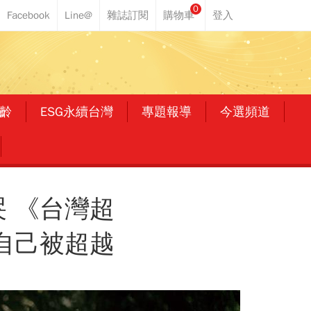
0
齡
ESG永續台灣
專題報導
今選頻道
 《台灣超
自己被超越