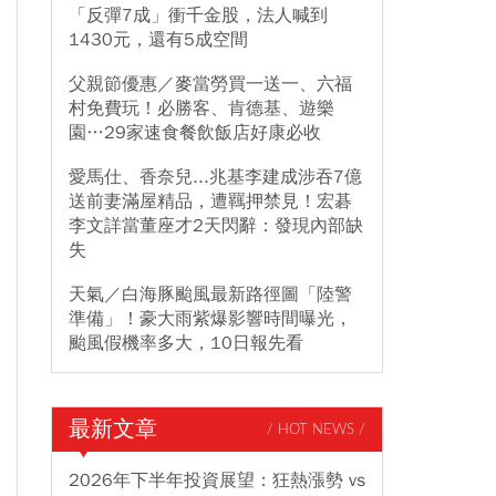
「反彈7成」衝千金股，法人喊到
1430元，還有5成空間
父親節優惠／麥當勞買一送一、六福
村免費玩！必勝客、肯德基、遊樂
園…29家速食餐飲飯店好康必收
愛馬仕、香奈兒...兆基李建成涉吞7億
送前妻滿屋精品，遭羈押禁見！宏碁
李文詳當董座才2天閃辭：發現內部缺
失
天氣／白海豚颱風最新路徑圖「陸警
準備」！豪大雨紫爆影響時間曝光，
颱風假機率多大，10日報先看
最新文章
/ HOT NEWS /
2026年下半年投資展望：狂熱漲勢 vs