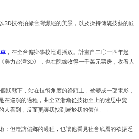
以3D技術拍攝台灣瀕絕的美景，以及操持傳統技藝的匠
影車
，在全台偏鄉學校巡迴播放。計畫自二○一四年起
《美力台灣3D》，也在院線收得一千萬元票房，收看人
那個狀態下，站在技術角度的鋒頭上，被變成一部電影，
是在巡演的過程，曲全立漸漸從技術至上的迷思中覺
的人看到，反而更讓我找到屬於我的價值。」
術；但造訪偏鄉的過程，也讓他看見社會底層的欲振乏