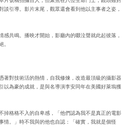
本片號稱拍攝百人，但聚焦在八位生命鬥士；鏡頭雖對
對談引導。影片末尾，觀眾還會看到他以主事者之姿，
情感共鳴。播映才開始，影廳內的啜泣聲就此起彼落，
絕。
憑著對技術活的熱情，自我修煉，改造最頂級的攝影器
引以為豪的成就，是與名導演李安同年在美國好萊塢獲
不掉格格不入的自卑感，「他們認為我不是真正的電影
事情。」時不我與的他也自認：「確實，我就是個怪