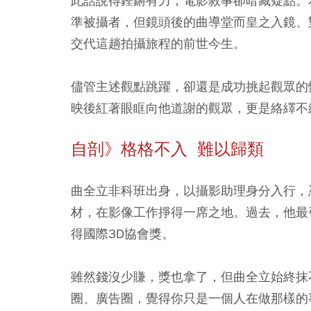
此話說得鏗鏘有力，電影敘事卻暗藏疑點。
準被攝者，但鏡頭後的曲導堂而皇之入鏡、
交代這趟拍攝旅程的前世今生。
儘管主述觀點跳躍，卻還是成功挑起觀眾的
映後紅著眼眶向他道謝的觀眾，更是絡繹不
自剖》格格不入 難以歸類
曲全立非科班出身，以攝影助理身分入行，
材，在影像工作掙得一席之地。過去，他最
得國際3D協會獎。
雖然錢沒少賺，獎也拿了，但曲全立始終抹
圈、廣告圈，覺得你只是一個人在做那樣的