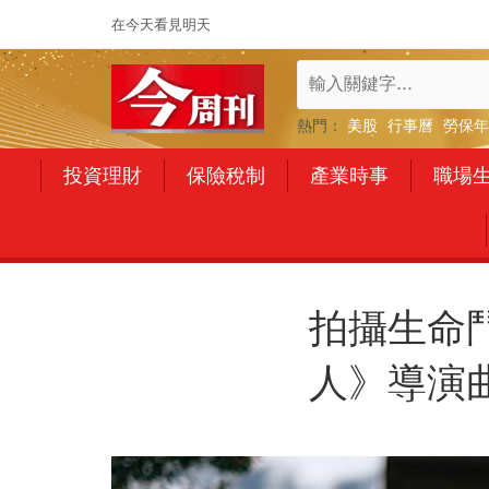
在今天看見明天
熱門：
美股
行事曆
勞保年
投資理財
保險稅制
產業時事
職場
拍攝生命
人》導演