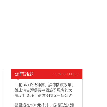
熱門話題
/ HOT ARTICLES /
「把BNT吹成神藥、誤導防疫政策」
誰上演台灣需要中國施予恩惠的大
戲？杜奕瑾：還防疫團隊一個公道
國巨還在500元掙扎，這檔已連6漲