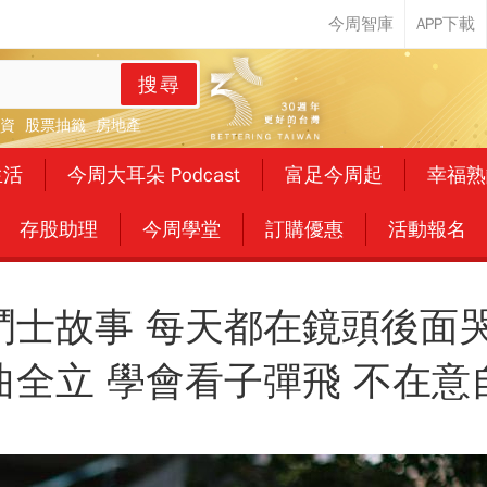
搜尋
資
股票抽籤
房地產
生活
今周大耳朵 Podcast
富足今周起
幸福熟
存股助理
今周學堂
訂購優惠
活動報名
鬥士故事 每天都在鏡頭後面哭
曲全立 學會看子彈飛 不在意