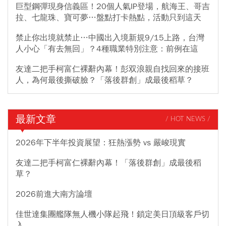
巨型鋼彈現身信義區！20個人氣IP登場，航海王、哥吉
拉、七龍珠、寶可夢…盤點打卡熱點，活動只到這天
禁止你出境就禁止…中國出入境新規9/15上路，台灣
人小心「有去無回」？4種職業特別注意：前例在這
友達二把手柯富仁裸辭內幕！彭双浪親自找回來的接班
人，為何最後撕破臉？「落後群創」成最後稻草？
最新文章
/ HOT NEWS /
2026年下半年投資展望：狂熱漲勢 vs 嚴峻現實
友達二把手柯富仁裸辭內幕！「落後群創」成最後稻
草？
2026前進大南方論壇
佳世達集團艦隊無人機小隊起飛！鎖定美日頂級客戶切
入