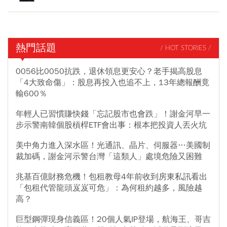
熱門話題
/ HOT STORIES /
0056比0050抗跌，退休領息更安心？老手揭高股息
「4大致命傷」：股息再投入也追不上，13年總報酬竟
輸600％
年輕人已習慣賺快錢「忘記股市也會跌」！謝金河早一
步示警南韓個股槓桿ETF會出事：根本把投資人丟火坑
美中角力進入深水區！光通訊、晶片、伺服器…美國制
裁加碼，謝金河示警台灣「這類人」處境危險又困難
兆基百億財務危機！包租教母4年前收到房東私訊看出
「包租代管龍頭岌岌可危」：為何租約越多，風險越
高？
巨型鋼彈現身信義區！20個人氣IP登場，航海王、哥吉