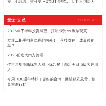
拉、七龍珠、寶可夢…盤點打卡熱點，活動只到這天
最新文章
/ HOT NEWS /
2026年下半年投資展望：狂熱漲勢 vs 嚴峻現實
友達二把手柯富仁裸辭內幕！「落後群創」成最後稻
草？
2026前進大南方論壇
佳世達集團艦隊無人機小隊起飛！鎖定美日頂級客戶切
入
今周刊30週年特輯｜更好的台灣：回望精彩風雲，預
見前瞻行動