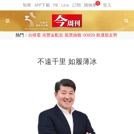
0
熱門：
台積電
兆豐金配息
股票抽籤
00929
航運股走勢
不遠千里 如履薄冰