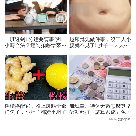
上班遲到1分鐘要請事假1
起床就先做件事，沒三天小
小時合法？遲到扣薪拿來聚
腹就不見了! 肚子一天天變
餐就OK？法院認證了…遲
小！
到不支薪這樣算
PR
檸檬搭配它，臉上斑點全部
加班費、特休天數怎麼算？
消失了，小肚子都變平坦了
勞動部推「試算系統」免代
公式一鍵就能算，連勞退、
Ads by
資遣費都能查