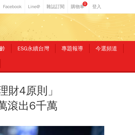
0
齡
ESG永續台灣
專題報導
今選頻道
理財4原則」
萬滾出6千萬