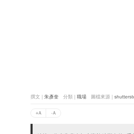
朱彥奎
職場
shutterst
+A
-A