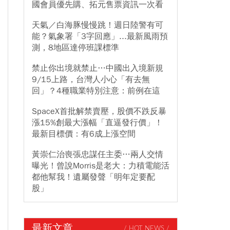
國會員優先購、拓元售票資訊一次看
天氣／白海豚慢慢跳！週日陸警有可
能？氣象署「3字回應」...最新風雨預
測，8地區達停班課標準
禁止你出境就禁止…中國出入境新規
9/15上路，台灣人小心「有去無
回」？4種職業特別注意：前例在這
SpaceX首批解禁賣壓，股價不跌反暴
漲15%創最大漲幅「直逼發行價」！
最新目標價：有6成上漲空間
黃崇仁治喪張忠謀任主委…兩人交情
曝光！曾說Morris是老大：力積電能活
都他幫我！遺屬發聲「明年定要配
股」
最新文章
/ HOT NEWS /