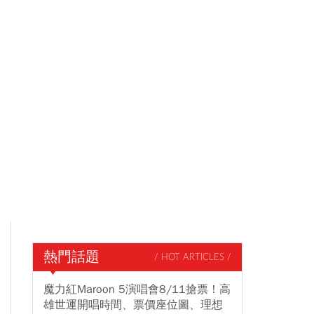
熱門話題
/ HOT ARTICLES /
魔力紅Maroon 5演唱會8/11搶票！高
雄世運開唱時間、票價座位圖、理想