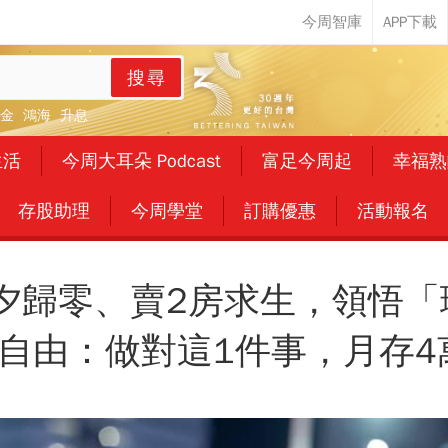
搜尋
金
鴻海
升息
生活
今周大耳朵 Podcast
富足今周起
幸福熟
存股助理
今周學堂
訂購優惠
活動報名
夕歸零、賣2房求生，領悟「
富自由：做對這1件事，月存4