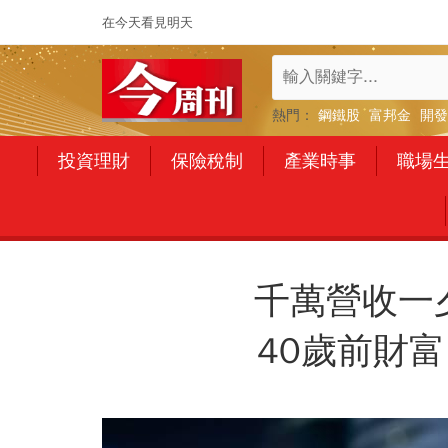
在今天看見明天
熱門：
鋼鐵股
富邦金
開發
投資理財
保險稅制
產業時事
職場
千萬營收一
40歲前財