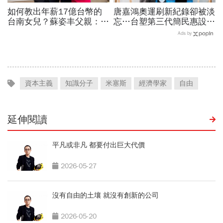
如何教出年薪17億台幣的
唐嘉鴻奧運刷新紀錄卻被淡
台南女兒？蘇姿丰父親：她
忘…台塑第三代簡民惠設台
5歲我就開始教猶太人的觀
灣首座「創紀錄獎」：不是
Ads by
念 「正面看待失敗、勇於
只有金牌才值得掌聲
冒險、面對挑戰！」
資本主義
知識分子
米塞斯
經濟學家
自由
延伸閱讀
平凡或非凡 都要付出巨大代價
2026-05-27
沒有自由的土壤 就沒有創新的公司
2026-05-20