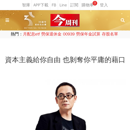
0
熱門：
月配息etf
勞保退休金
00939
勞保年金試算
存股名單
資本主義給你自由 也剝奪你平庸的藉口