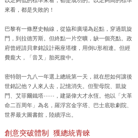
以足夠低的標準來看，都是成功的。以足夠高的標準
來看，都是失敗的！
巴黎有一條歷史軸線，從協和廣場為起點，穿過凱旋
門，到拉德芳斯。但終點一片空曠，缺一個亮點。政
府曾經請貝聿銘設計兩座塔樓，用倒U形相連。但經
費龐大，「音叉」胎死腹中。
密特朗一九八一年選上總統第一天，就在想如何讓後
世銘記他？人來人去，記憶消失。但聖母院、凱旋
門、艾菲爾鐵塔⋯⋯，建築偉大才永恆。他以「大革
命二百周年」為名，羅浮宮金字塔、巴士底歌劇院、
世界最大圖書館，陸續浮出。
創意突破體制 獲總統青睞