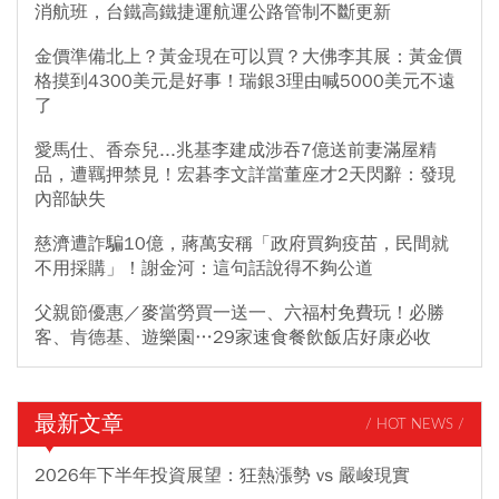
消航班，台鐵高鐵捷運航運公路管制不斷更新
金價準備北上？黃金現在可以買？大佛李其展：黃金價
格摸到4300美元是好事！瑞銀3理由喊5000美元不遠
了
愛馬仕、香奈兒...兆基李建成涉吞7億送前妻滿屋精
品，遭羈押禁見！宏碁李文詳當董座才2天閃辭：發現
內部缺失
慈濟遭詐騙10億，蔣萬安稱「政府買夠疫苗，民間就
不用採購」！謝金河：這句話說得不夠公道
父親節優惠／麥當勞買一送一、六福村免費玩！必勝
客、肯德基、遊樂園…29家速食餐飲飯店好康必收
最新文章
/ HOT NEWS /
2026年下半年投資展望：狂熱漲勢 vs 嚴峻現實