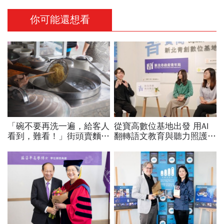
你可能還想看
「碗不要再洗一遍，給客人
從寶高數位基地出發 用AI
看到，難看！」街頭賣麵
翻轉語文教育與聽力照護，
30年的攤販父親，用身教
科技如何讓世界更平權？
教會我什麼叫「職業道德」