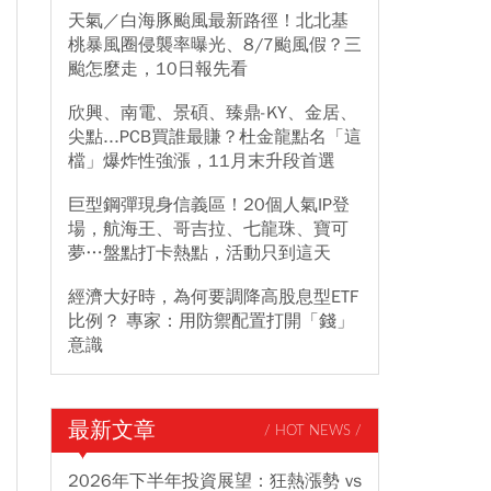
天氣／白海豚颱風最新路徑！北北基
桃暴風圈侵襲率曝光、8/7颱風假？三
颱怎麼走，10日報先看
欣興、南電、景碩、臻鼎-KY、金居、
尖點...PCB買誰最賺？杜金龍點名「這
檔」爆炸性強漲，11月末升段首選
巨型鋼彈現身信義區！20個人氣IP登
場，航海王、哥吉拉、七龍珠、寶可
夢…盤點打卡熱點，活動只到這天
經濟大好時，為何要調降高股息型ETF
比例？ 專家：用防禦配置打開「錢」
意識
最新文章
/ HOT NEWS /
2026年下半年投資展望：狂熱漲勢 vs