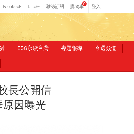
0
齡
ESG永續台灣
專題報導
今選頻道
校長公開信
華原因曝光