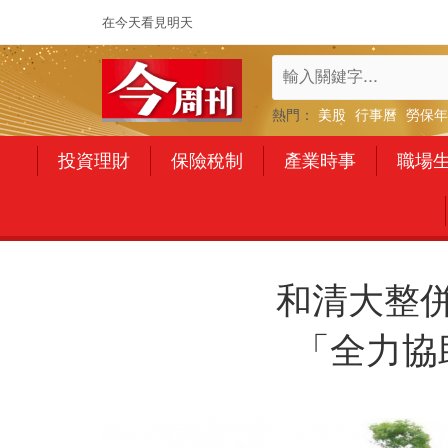
在今天看見明天
熱門：
美股
行事曆
勞保年
投資理財
保險稅制
產業時事
職場
和清大整
「全力協