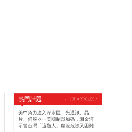
熱門話題
/ HOT ARTICLES /
美中角力進入深水區！光通訊、晶
片、伺服器…美國制裁加碼，謝金河
示警台灣「這類人」處境危險又困難