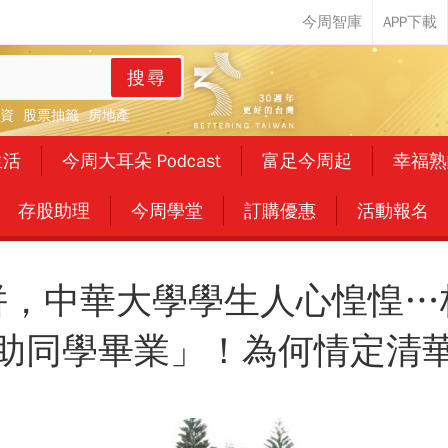
搜尋
資
股票抽籤
房地產
生活
今周大耳朵 Podcast
富足今周起
幸福熟
存股助理
今周學堂
訂購優惠
活動報名
併，中華大學學生人心惶惶…
助同學畢業」！為何情定清