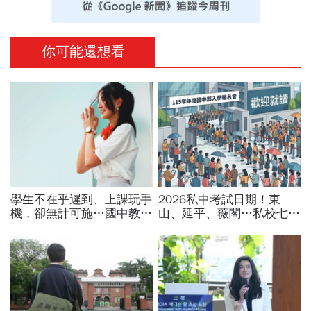
你可能還想看
學生不在乎遲到、上課玩手
2026私中考試日期！東
機，卻無計可施…國中教師
山、延平、薇閣…私校七雄
裸辭告白：早自習就感到疲
報名時間、科目、學費、說
倦「樣樣靠班經、早晚發神
明會，私立國中公立國中怎
經」
麼選