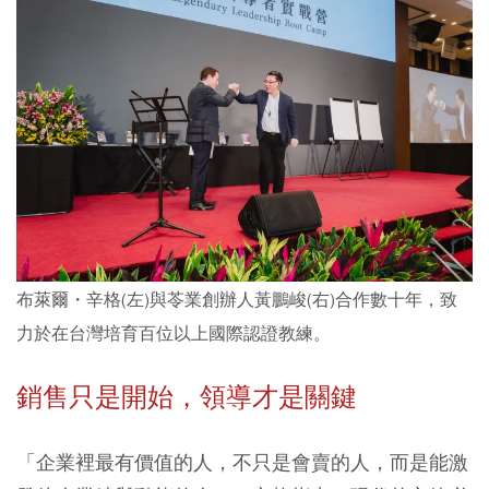
布萊爾・辛格(左)與苓業創辦人黃鵬峻(右)合作數十年，致
力於在台灣培育百位以上國際認證教練。
銷售只是開始，領導才是關鍵
「企業裡最有價值的人，不只是會賣的人，而是能激