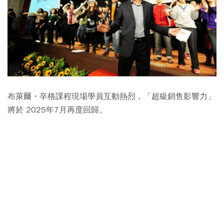
布萊爾・辛格課程現場學員互動熱烈，「超級銷售影響力」
將於 2025年7月再度回歸。