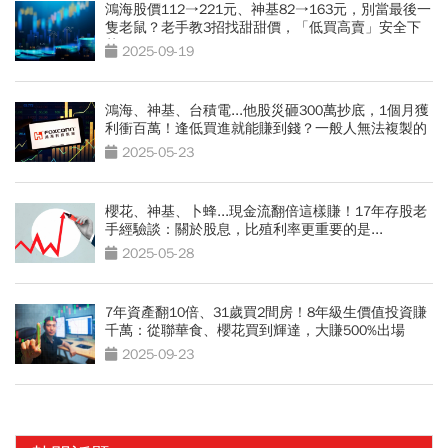
鴻海股價112→221元、神基82→163元，別當最後一
隻老鼠？老手教3招找甜甜價，「低買高賣」安全下
莊
2025-09-19
鴻海、神基、台積電...他股災砸300萬抄底，1個月獲
利衝百萬！逢低買進就能賺到錢？一般人無法複製的
3個原因
2025-05-23
櫻花、神基、卜蜂...現金流翻倍這樣賺！17年存股老
手經驗談：關於股息，比殖利率更重要的是...
2025-05-28
7年資產翻10倍、31歲買2間房！8年級生價值投資賺
千萬：從聯華食、櫻花買到輝達，大賺500%出場
2025-09-23