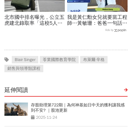
北市國中排名曝光，公立五
我是黃仁勳女兒就要當工程
虎建北錄取率「這校5人就
師…黃敏珊：爸爸一句話，
1人考上」！前輩親揭亮麗
讓我從電機系改廚藝學校
Ads by
成績單背後的代價有多大
「追尋所愛比跟潮流更重
要」
Blair Singer
苓業國際教育學院
布萊爾·辛格
銷售與領導類課程
延伸閱讀
存股助理第722期｜為何神基如日中天的獲利讓我感
到不安? ｜股池更新
2025-11-24