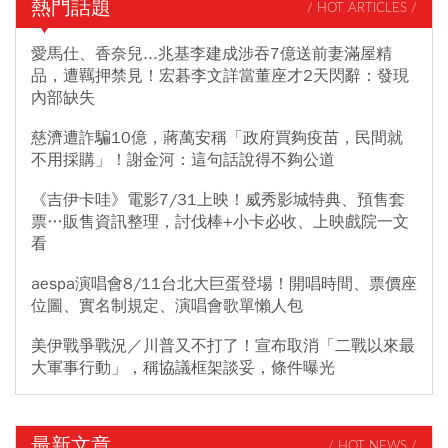
熱門話題
/ HOT ARTICLES /
愛馬仕、香奈兒...兆基李建成涉吞7億送前妻滿屋精
品，遭羈押禁見！宏碁李文詳當董座才2天閃辭：發現
內部缺失
慈濟遭詐騙10億，蔣萬安稱「政府買夠疫苗，民間就
不用採購」！謝金河：這句話說得不夠公道
《吉伊卡哇》電影7/31上映！威秀影城特典、預售套
票…販售資訊整理，討伐棒+小卡必收、上映戲院一文
看
aespa演唱會8/11台北大巨蛋登場！開唱時間、票價座
位圖、實名制規定、演唱會歌單懶人包
美伊戰爭戰況／川普又不打了！宣布取消「二戰以來最
大軍事行動」，稱協議框架談妥，條件曝光
最新文章
/ HOT NEWS /