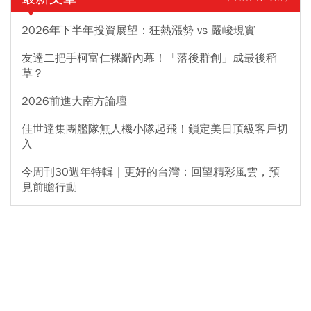
2026年下半年投資展望：狂熱漲勢 vs 嚴峻現實
友達二把手柯富仁裸辭內幕！「落後群創」成最後稻
草？
2026前進大南方論壇
佳世達集團艦隊無人機小隊起飛！鎖定美日頂級客戶切
入
今周刊30週年特輯｜更好的台灣：回望精彩風雲，預
見前瞻行動