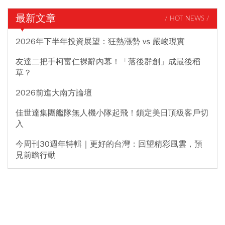
最新文章
/ HOT NEWS /
2026年下半年投資展望：狂熱漲勢 vs 嚴峻現實
友達二把手柯富仁裸辭內幕！「落後群創」成最後稻
草？
2026前進大南方論壇
佳世達集團艦隊無人機小隊起飛！鎖定美日頂級客戶切
入
今周刊30週年特輯｜更好的台灣：回望精彩風雲，預
見前瞻行動