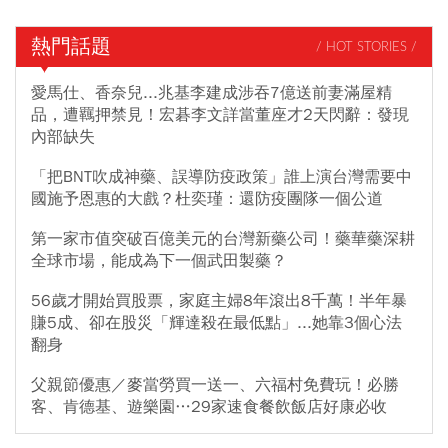
熱門話題
/ HOT STORIES /
愛馬仕、香奈兒...兆基李建成涉吞7億送前妻滿屋精
品，遭羈押禁見！宏碁李文詳當董座才2天閃辭：發現
內部缺失
「把BNT吹成神藥、誤導防疫政策」誰上演台灣需要中
國施予恩惠的大戲？杜奕瑾：還防疫團隊一個公道
第一家市值突破百億美元的台灣新藥公司！藥華藥深耕
全球市場，能成為下一個武田製藥？
56歲才開始買股票，家庭主婦8年滾出8千萬！半年暴
賺5成、卻在股災「輝達殺在最低點」...她靠3個心法
翻身
父親節優惠／麥當勞買一送一、六福村免費玩！必勝
客、肯德基、遊樂園…29家速食餐飲飯店好康必收