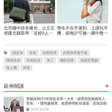
謝富旭
存股
存股助理
存股助理電子報
價值投資
長期投資
軍工
國防預算
強固型電腦
無人機
神基
延伸閱讀
黃國昌狗仔3年跟監名單一大串「綠營府院黨都有人
受害」！龔明鑫報警、政委林明昕坦蕩蕩：是我沒錯
2025-10-09