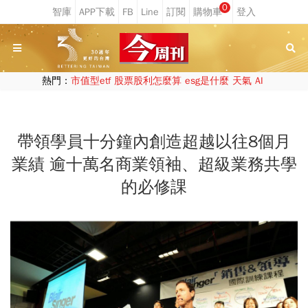
0
熱門：
市值型etf
股票股利怎麼算
esg是什麼
天氣
AI
帶領學員十分鐘內創造超越以往8個月
業績 逾十萬名商業領袖、超級業務共學
的必修課