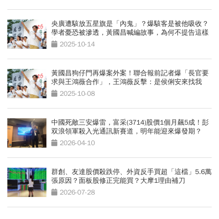
央廣遭駭放五星旗是「內鬼」？爆駭客是被他吸收？
學者憂恐被滲透，黃國昌喊編故事，為何不提告這樣
說
2025-10-14
黃國昌狗仔門再爆案外案！聯合報前記者爆「長官要
求與王鴻薇合作」，王鴻薇反擊：是侯俐安來找我
2025-10-08
中國死敵三安爆雷，富采(3714)股價1個月飆5成！彭
双浪領軍殺入光通訊新賽道，明年能迎來爆發期？
2026-04-10
群創、友達股價殺跌停、外資反手買超「這檔」5.6萬
張原因？面板股修正完能買？大摩1理由補刀
2026-07-28