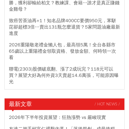
勝，獲利卻輸給柏文？教練課、會籍…誰才是真正賺錢
金雞母？
致癌苦茶油再+1！知名品牌400CC要價950元，苯駢
芘卻超標3倍…賣出131瓶怎麼退貨？5家問題油廠最新
進度
2026重陽敬老禮金懶人包，最高領5萬！全台各縣市
65歲以上重陽禮金領取資格、發放金額、何時領一次
看
聯電(2303)股價破底翻、漲了2成玩完？118元可以
買？展望大好為何外資3天賣超14.6萬張，可能原因曝
光
最新文章
/ HOT NEWS /
2026年下半年投資展望：狂熱漲勢 vs 嚴峻現實