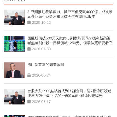
AI浪潮推動產業再+1，國巨市值突破4000億，成被動
元件巨頭…謝金河揭這檔今年有望賺1股本
2025-10-22
國巨股價破500元又跌停，到底能買嗎？獲利新高被
喊無差別錯殺…目標價喊1250元、但最佳買點要看它
2026-07-30
國巨新首富的霸業藍圖
2026-06-24
台股大跌2900點禍首找到！謝金河：這7檔帶頭毀滅
後座力強…國巨1220→699元崩4成原因也曝光
2026-07-17