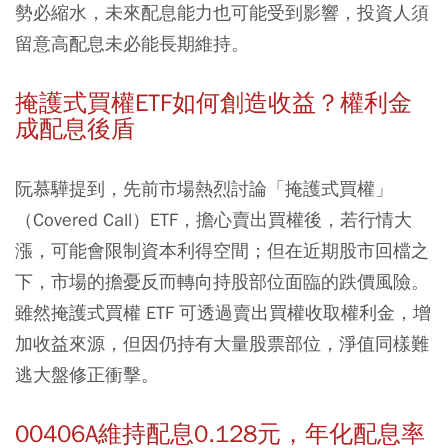
勢必縮水，未來配息能力也可能受到影響，投資人須
留意高配息未必能長期維持。
掩護式買權ETF
如何創造收益？權利金
成配息後盾
阮慕驊提到，先前市場熱烈討論「掩護式買權」
（Covered Call）ETF，擔心賣出買權後，若行情大
漲，可能會限制資本利得空間；但在近期股市回檔之
下，市場的擔憂反而轉向持股部位面臨的跌價風險。
雖然掩護式買權 ETF 可透過賣出買權收取權利金，增
加收益來源，但因仍持有大量股票部位，淨值同樣難
逃大盤修正衝擊。
00406A
維持配息0.128
元，年化配息率