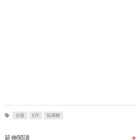
台股
ETF
阮慕驊
延伸閱讀