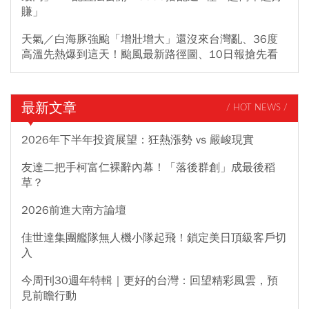
賺」
天氣／白海豚強颱「增壯增大」還沒來台灣亂、36度
高溫先熱爆到這天！颱風最新路徑圖、10日報搶先看
最新文章
/ HOT NEWS /
2026年下半年投資展望：狂熱漲勢 vs 嚴峻現實
友達二把手柯富仁裸辭內幕！「落後群創」成最後稻
草？
2026前進大南方論壇
佳世達集團艦隊無人機小隊起飛！鎖定美日頂級客戶切
入
今周刊30週年特輯｜更好的台灣：回望精彩風雲，預
見前瞻行動