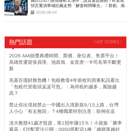
國巨(2327)股價腰斬又漲停，該賣還是續抱？杜金龍
預言重演華城狂飆走勢「解套時間曝光」！群創、南
亞科也點名
2026-08-04
熱門話題
/ HOT STORIES /
2026 AAA頒獎典禮時間、票價、座位表、售票平台！
高雄世運迎張員瑛、池昌旭、金宣虎…卡司名單不斷更
新
兆基百億財務危機！包租教母4年前收到房東私訊看出
「包租代管龍頭岌岌可危」：為何租約越多，風險越
高？
禁止你出境就禁止…中國出入境新規9/15上路，台灣
人小心「有去無回」？4種職業特別注意：前例在這
淡大教授41歲才投資，靠1招年賺15％！小資族「勝率
最高」ETF配置法公開：0050搭配這1種「越簡單越好