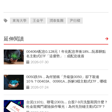
東海大學
王金平
潤泰集團
尹衍樑
延伸閱讀
00406A配息0.128元！年化配息率衝18%...阮慕驊點
名主動式ETF「這優勢」：成配息後盾
2026-07-30
0050跌5%，為何號稱「升級版0050」卻下殺逾
10％？00403A、00991A...拆解3檔主動式ETF，哪檔
最抗跌？
2026-07-24
台泥(1101)、聯電(2303)... 台股7-9月洗盤期買什麼？
杜金龍獨門避險操作曝光：為何先別碰主動式ETF？