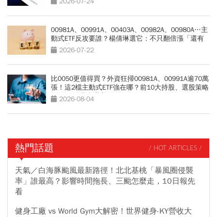
2026-07-24
00981A、00991A、00403A、00982A、00980A…主
動式ETF反攻要誰？楊倩琳選它：不只翻倍漲「還有
一優勢」
2026-07-22
比0050更值得買？外資狂掃00981A、00991A逾70萬
張！這2檔主動式ETF強在哪？前10大持股、選股策略
PK：短線暴賺選它
2026-08-04
熱門話題
/ HOT ARTICLES /
天氣／白海豚颱風最新路徑！北北基桃「暴風圈侵襲
率」誰最高？影響時間拖長、三颱怎麼走，10日報先
看
健身工廠 vs World Gym大解密！世界健身-KY營收大