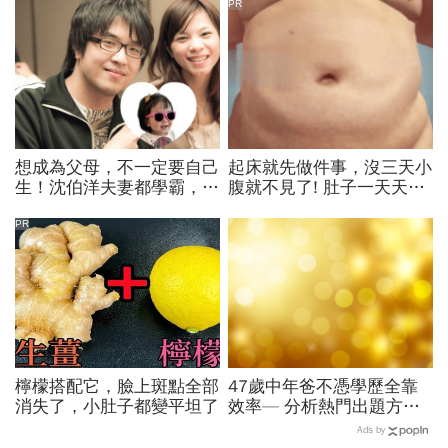
PR
想成為父母，不一定要自己
起床就先做件事，沒三天小
生！沈伯洋夫妻都學霸，歷
腹就不見了! 肚子一天天變
時兩年收養女兒：全家沒血
小！
緣關係，但我們彼此相愛
PR
檸檬搭配它，臉上斑點全部
47歲中年爸不憑學歷全靠
消失了，小肚子都變平坦了
效率— 分析熱門出題方向
集中火力登榜首
Ads by