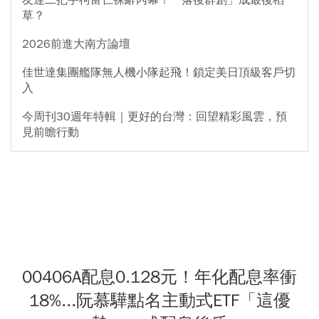
友達二把手柯富仁裸辭內幕！「落後群創」成最後稻
草？
2026前進大南方論壇
佳世達集團艦隊無人機小隊起飛！鎖定美日頂級客戶切
入
今周刊30週年特輯｜更好的台灣：回望精彩風雲，預
見前瞻行動
00406A配息0.128元！年化配息率衝
18%...阮慕驊點名主動式ETF「這優