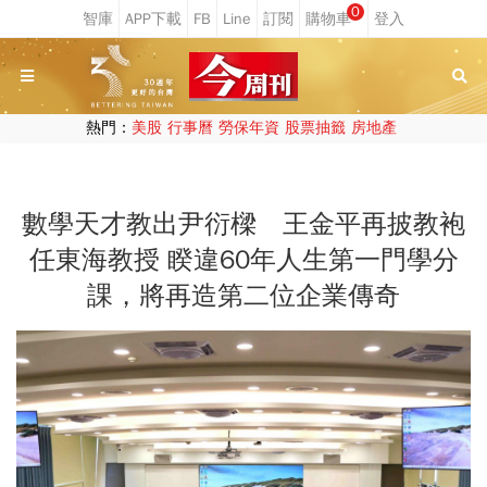
0
熱門：
美股
行事曆
勞保年資
股票抽籤
房地產
數學天才教出尹衍樑 王金平再披教袍
任東海教授 睽違60年人生第一門學分
課，將再造第二位企業傳奇