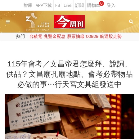
0
熱門：
台積電
兆豐金配息
股票抽籤
00929
航運股走勢
115年會考／文昌帝君怎麼拜、說詞、
供品？文昌廟孔廟地點、會考必帶物品
必做的事…行天宮文具組發送中