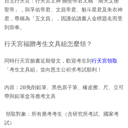
台北行天宮：行天宮主神 關聖帝君又稱「南天文衡
聖帝」，與孚佑帝君、文昌帝君、魁斗星君及朱衣神
君，尊稱為「五文昌」，因護佑讀書人金榜題名而受
到崇奉。
行天宮福贈考生文具組怎麼領？
同時行天宮臉書近期發文，歡迎考生到
行天宮領取
「考生文具組」並向恩主公祈求考試順利！
內容：2B免削鉛筆、黑色原子筆、橡皮擦、尺、立可
帶與鉛筆盒等應考文具
領取對象：所有應考考生（含研究所考試、國家考
試）