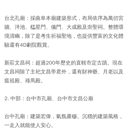
台北孔廟：採曲阜本廟建築形式，布局依序為萬仞宮
牆、泮池、櫺星門、儀門、大成殿及崇聖祠。整體環
境清幽，除了是考生祈福聖地，也提供豐富的文化體
驗還有4D劇院觀賞。
新莊文昌祠：超過200年歷史的直轄市定古蹟
。現在
文昌祠除了主祀文昌帝君外，還有財神爺、月老以及
瘟祖殿、祿馬殿。
2. 中部：台中市孔廟、台中市文昌公廟
台中孔廟：建築宏偉，氣氛肅穆。沉穩的建築風格，
一走入就能使人安心。