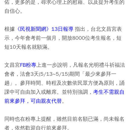
佑，更多的是，尋求心理上的慰藉、以及提升考生的
自信心。
根據
《民視新聞網》13日報導
指出，台北文昌宮表
示，今年會考前一個月，開放8000位考生報名，短
短10天報名就額滿。
文昌宮
FB粉專
上進一步說明，凡報名光明禮斗祈福法
會者，
法會3天(5/13~5/15)期間「最少來參拜一
趟」。
參拜時間、時程及次數依民眾方便為原則，誦
課中可自由加入或離席。並特別強調，
考生不需親自
前來參拜，可由親友代替
。
同時也在粉專上提醒，雖然目前名額已滿，尚未報名
者，依然歡迎自行前來參拜。