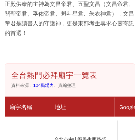
正殿供奉的主神為文昌帝君、五聖文昌（文昌帝君、
關聖帝君、孚佑帝君、魁斗星君、朱衣神君），文昌
帝君是讀書人的守護神，更是東部考生尋求心靈寄託
的首選！
全台熱門必拜廟宇一覽表
資料來源：
104職場力
、責編整理
廟宇名稱
地址
Google
台北市中山區民生西路45