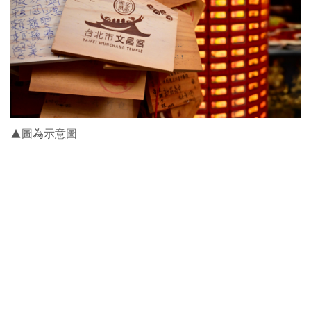
▲圖為示意圖