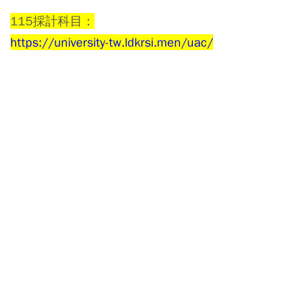
115採計科目：
https://university-tw.ldkrsi.men/uac/