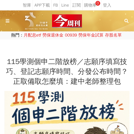
0
熱門：
月配息etf
勞保退休金
00939
勞保年金試算
存股名單
115學測個申二階放榜／志願序填寫技
巧、登記志願序時間、分發公布時間？
正取備取怎麼填：建中老師整理包