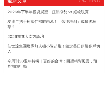
最新文章
/ HOT NEWS /
2026年下半年投資展望：狂熱漲勢 vs 嚴峻現實
友達二把手柯富仁裸辭內幕！「落後群創」成最後稻
草？
2026前進大南方論壇
佳世達集團艦隊無人機小隊起飛！鎖定美日頂級客戶切
入
今周刊30週年特輯｜更好的台灣：回望精彩風雲，預
見前瞻行動