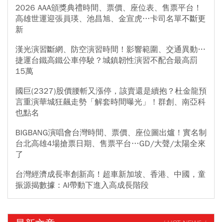
2026 AAA頒獎典禮時間、票價、座位表、售票平台！
高雄世運迎張員瑛、池昌旭、金宣虎…卡司名單不斷更
新
漢光演習斷網、防空演習時間！影響範圍、交通異動…
捷運台鐵高鐵公車停駛？城鎮韌性演習不配合最高罰
15萬
國巨(2327)股價腰斬又漲停，該賣還是續抱？杜金龍預
言重演華城狂飆走勢「解套時間曝光」！群創、南亞科
也點名
BIGBANG演唱會台灣時間、票價、座位圖出爐！實名制
台北高雄4場搶票日期、售票平台…GD/大聲/太陽全來
了
台灣經濟成長率創新高！超車新加坡、香港、中國，童
振源揭數據：AI帶動下進入高成長階段