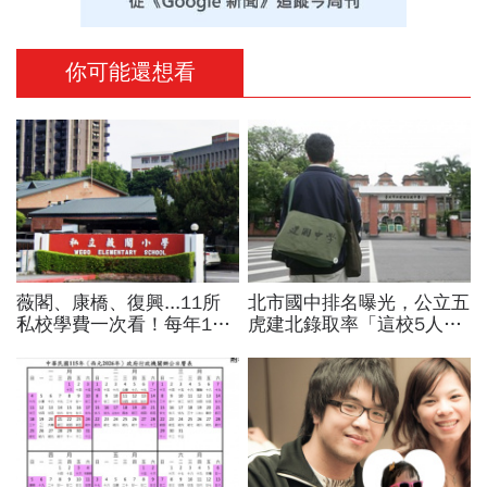
你可能還想看
薇閣、康橋、復興...11所
北市國中排名曝光，公立五
私校學費一次看！每年100
虎建北錄取率「這校5人就
萬值得嗎？專家教你如何籌
1人考上」！前輩親揭亮麗
出孩子教育費、還能兼存退
成績單背後的代價有多大
休金