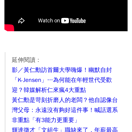
延伸閱讀：
影／黃仁勳訪首爾大學嗨爆！幽默自封
「K-Jensen」…為何能在年輕世代受歡
迎？韓媒解析仁來瘋4大重點
黃仁勳是苛刻折磨人的老闆？他自認像台
灣父母：永遠沒有夠好這件事！喊話選系
非重點「有3能力更重要」
輝達徵才「文組生」職缺來了，年薪最高