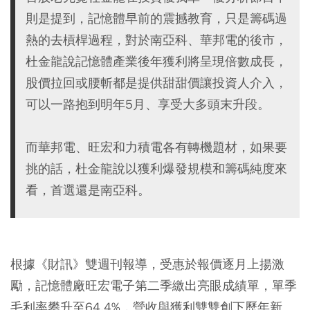
則是提到，記憶體早前的震撼教育，只是籌碼過
熱的去槓桿過程，對於南亞科、華邦電的後市，
杜金龍說記憶體產業後年獲利將呈現倍數成長，
股價拉回或腰斬都是提供甜甜價讓投資人介入，
可以一路抱到明年5月、享受大多頭末升段。
而華邦電、旺宏和力積電各有轉機題材，如果要
挑的話，杜金龍說以獲利爆發規模和籌碼純度來
看，首選還是南亞科。
根據《財訊》雙週刊報導，受惠於報價逐月上揚激
勵，記憶體廠旺宏電子第二季繳出亮眼成績單，單季
毛利率攀升至64.4%，營收與獲利雙雙創下歷年新