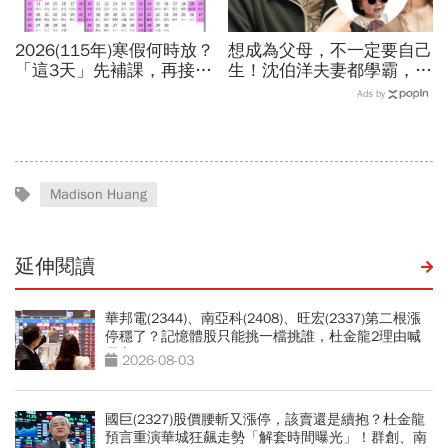
2026(115年)寒假何時放？
想成為父母，不一定要自己
「這3天」先補課，再接過
生！沈伯洋夫妻都學霸，歷
年春節連放！寒假行事曆、
時兩年收養女兒：全家沒血
Ads by
寒假開學日一次看
緣關係，但我們彼此相愛
Madison Huang
延伸閱讀
華邦電(2344)、南亞科(2408)、旺宏(2337)第二根漲
停穩了？記憶體股只能挑一檔挑誰，杜金龍2理由喊
選它
2026-08-03
國巨(2327)股價腰斬又漲停，該賣還是續抱？杜金龍
預言重演華城狂飆走勢「解套時間曝光」！群創、南