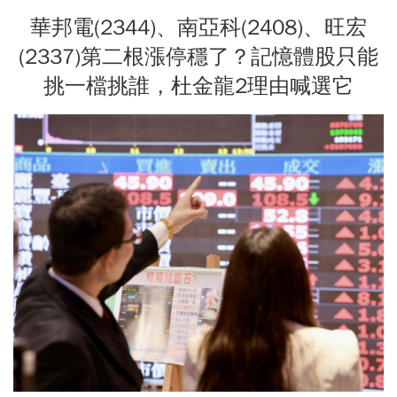
華邦電(2344)、南亞科(2408)、旺宏
(2337)第二根漲停穩了？記憶體股只能
挑一檔挑誰，杜金龍2理由喊選它