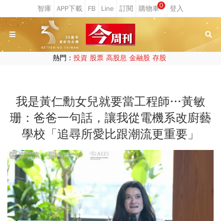
0
熱門：
投資
股票
高股息
金融股
存股
我是黃仁勳女兒就要當工程師…黃敏
珊：爸爸一句話，讓我從電機系改廚藝
學校「追尋所愛比跟潮流更重要」