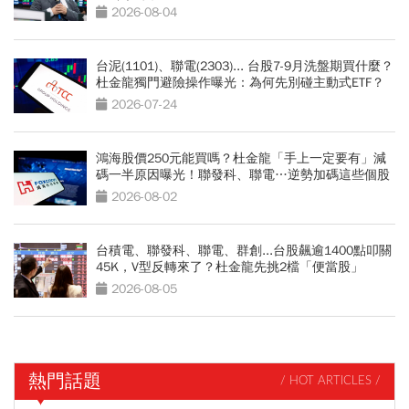
亞科也點名
2026-08-04
台泥(1101)、聯電(2303)... 台股7-9月洗盤期買什麼？
杜金龍獨門避險操作曝光：為何先別碰主動式ETF？
2026-07-24
鴻海股價250元能買嗎？杜金龍「手上一定要有」減
碼一半原因曝光！聯發科、聯電…逆勢加碼這些個股
2026-08-02
台積電、聯發科、聯電、群創...台股飆逾1400點叩關
45K，V型反轉來了？杜金龍先挑2檔「便當股」
2026-08-05
熱門話題
/ HOT ARTICLES /