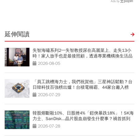
裸辭告白：早自習就感到疲
報名時間、科目、學費、說
Ads by
倦「樣樣靠班經、早晚發神
明會，私立國中公立國中怎
經」
麼選
延伸閱讀
失智海嘯系列2一失智教授尿在高麗菜上、走失13小
時！家人放手也是最後照顧，透過專業機構換生活品
質
2026-08-05
「員工跳槽海力士，我們祝賀他」三星神話鬆動？台
日韓科技百強榜出爐！台積電稱霸、44家台廠入榜
2026-07-29
韓股熔斷殺10%、日股挫4%「鎧俠暴跌18%」！SK海
力士、SanDisk...晶片股血崩發生什麼事？禍首抓到
了
2026-07-28