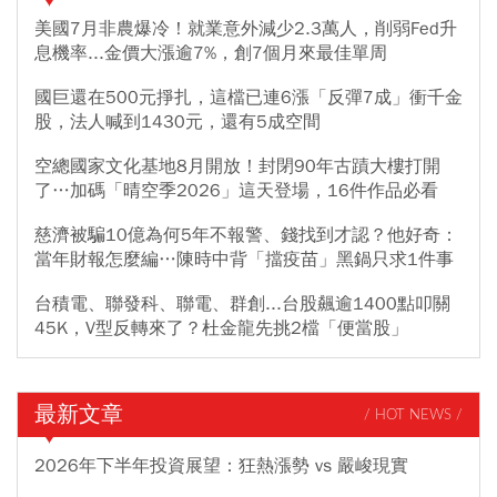
美國7月非農爆冷！就業意外減少2.3萬人，削弱Fed升
息機率...金價大漲逾7%，創7個月來最佳單周
國巨還在500元掙扎，這檔已連6漲「反彈7成」衝千金
股，法人喊到1430元，還有5成空間
空總國家文化基地8月開放！封閉90年古蹟大樓打開
了…加碼「晴空季2026」這天登場，16件作品必看
慈濟被騙10億為何5年不報警、錢找到才認？他好奇：
當年財報怎麼編…陳時中背「擋疫苗」黑鍋只求1件事
台積電、聯發科、聯電、群創...台股飆逾1400點叩關
45K，V型反轉來了？杜金龍先挑2檔「便當股」
最新文章
/ HOT NEWS /
2026年下半年投資展望：狂熱漲勢 vs 嚴峻現實