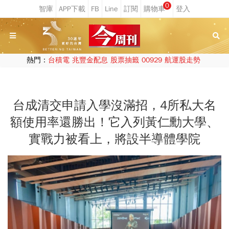
0
熱門：
台積電
兆豐金配息
股票抽籤
00929
航運股走勢
台成清交申請入學沒滿招，4所私大名
額使用率還勝出！它入列黃仁勳大學、
實戰力被看上，將設半導體學院