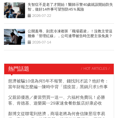
失智症不是老了才開始！醫師示警40歲就該開始防失
智，做好14件事可望預防45％風險
2026-07-22
公開羞辱、刻意冷凍都算「職場霸凌」！沒教主管這
幾條「管理紅線」，公司連帶被告時怎麼主張免責？
2026-07-14
熱門話題
/ HOT ARTICLES /
慈濟被騙10億為何5年不報警、錢找到才認？他好奇：
當年財報怎麼編…陳時中背「擋疫苗」黑鍋只求1件事
父親節優惠／麥當勞買一送一、六福村免費玩！必勝
客、肯德基、遊樂園…29家速食餐飲飯店好康必收
顏博文從聯電到慈濟，商場老將為何會信陳昱瑄李易