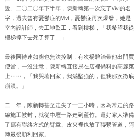
說。二○二○年下半年，陳新轉第一次忘了Vivi的名
字，過去曾有憂鬱症的Vivi，憂鬱症再次爆發，她是
室內設計師，去工地監工，看到樓梯，「我希望我從
樓梯摔下去死了算了。」
最後阿轉連如廁也無法控制，有次楊碧治帶他出門買
便當，一沒注意，陳新轉直接尿在店裡備料的高麗菜
上……，「我哭著回家，我滿堅強的，但我那次徹底
崩潰。」
二一年，陳新轉甚至走失了十三小時，因為常走的路
線施工被封，就從中壢一路走到蘆竹。還好家人準備
了寫有聯絡方式的臂章、皮夾裡也放了聯繫管道，阿
轉最後順利回家。