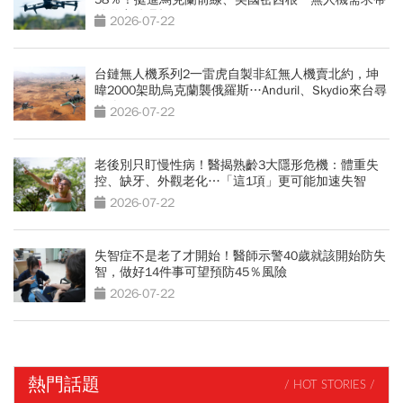
動供應鏈崛起
2026-07-22
台鏈無人機系列2一雷虎自製非紅無人機賣北約，坤
暐2000架助烏克蘭襲俄羅斯…Anduril、Skydio來台尋
夥伴
2026-07-22
老後別只盯慢性病！醫揭熟齡3大隱形危機：體重失
控、缺牙、外觀老化…「這1項」更可能加速失智
2026-07-22
失智症不是老了才開始！醫師示警40歲就該開始防失
智，做好14件事可望預防45％風險
2026-07-22
熱門話題
/ HOT STORIES /