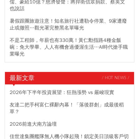
儒、豪給10億？慈濟發聲：將捍衛信眾捐款、蔡英文
也說話
暑假跟團旅遊注意！知名旅行社遭勒令停業、9家遭廢
止或撤照…觀光署完整黑名單曝光
不是工程師，年薪也有330萬！黃仁勳指路4種金飯
碗：免大學畢、人人有機會過優渥生活…AI時代搶手職
業曝光
最新文章
/ HOT NEWS /
2026年下半年投資展望：狂熱漲勢 vs 嚴峻現實
友達二把手柯富仁裸辭內幕！「落後群創」成最後稻
草？
2026前進大南方論壇
佳世達集團艦隊無人機小隊起飛！鎖定美日頂級客戶切