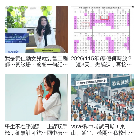
我是黃仁勳女兒就要當工程
2026(115年)寒假何時放？
師…黃敏珊：爸爸一句話，
「這3天」先補課，再接過
讓我從電機系改廚藝學校
年春節連放！寒假行事曆、
「追尋所愛比跟潮流更重
寒假開學日一次看
要」
學生不在乎遲到、上課玩手
2026私中考試日期！東
機，卻無計可施…國中教師
山、延平、薇閣…私校七雄