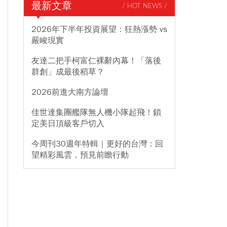
最新文章
/ HOT NEWS /
2026年下半年投資展望：狂熱漲勢 vs
嚴峻現實
友達二把手柯富仁裸辭內幕！「落後
群創」成最後稻草？
2026前進大南方論壇
佳世達集團艦隊無人機小隊起飛！鎖
定美日頂級客戶切入
今周刊30週年特輯｜更好的台灣：回
望精彩風雲，預見前瞻行動