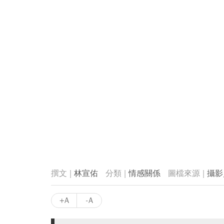
林宣佑
情感關係
攝影
+A
-A