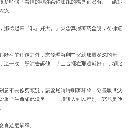
很多時候「親情的羈絆讓你連跑的機會都沒有。」談起
內疚。
，那聽起來『罪』好大。」吳念真握著菸盒說，彷彿這
心既有的創傷之外，愈發理解劇中父親那股深深的無
；這一次，導演告訴他，「上台擺在那邊就好」，卻比
刻意不去修剪頭髮，讓髮尾時時刺著耳朵，刻畫厭世父
念著「生命如此漫長」，一時讓人難以辨別，究竟是他
。
念真這麼解釋。