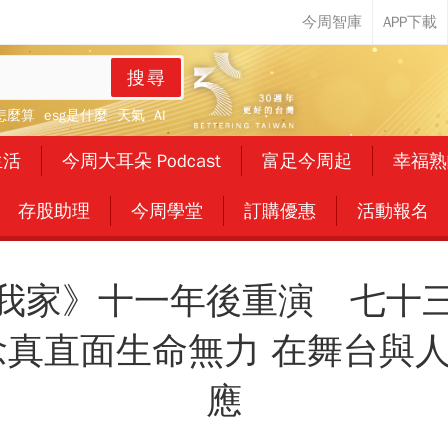
搜尋
怎麼算
esg是什麼
天氣
AI
生活
今周大耳朵 Podcast
富足今周起
幸福熟
存股助理
今周學堂
訂購優惠
活動報名
我家》十一年後重演 七十
念真直面生命無力 在舞台與
應