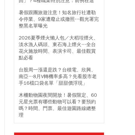
回」？4種職業特別注意：前例在這
暑假跟團旅遊注意！知名旅行社遭勒
令停業、9家遭廢止或撤照…觀光署完
整黑名單曝光
2026夏季煙火懶人包／大稻埕煙火、
淡水漁人碼頭、東石海上煙火…全台
花火施放時間、表演卡司、最佳觀賞
點必看
台股周一漲還是跌？台積電、欣興、
南亞…8月V轉機率多高？先看股市老
手16檔口袋名單「甜甜價浮現」
木柵動物園夜間開放！暑假限定、60
元星光票有哪些動物可以看？要預約
嗎？時間、門票、最佳遊園路線總整
理