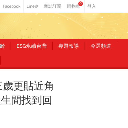
0
齡
ESG永續台灣
專題報導
今選頻道
三歲更貼近角
人生間找到回