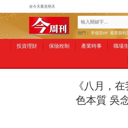
在今天看見明天
熱門：
市值型etf
股票股利
投資理財
保險稅制
產業時事
職場
《八月，在
色本質 吳