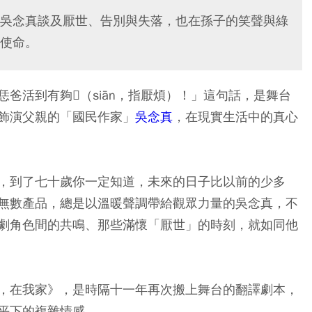
吳念真談及厭世、告別與失落，也在孫子的笑聲與綠
使命。
爸活到有夠𤺪（siān，指厭煩）！」這句話，是舞台
飾演父親的「國民作家」
吳念真
，在現實生活中的真心
，到了七十歲你一定知道，未來的日子比以前的少多
無數產品，總是以溫暖聲調帶給觀眾力量的吳念真，不
劇角色間的共鳴、那些滿懷「厭世」的時刻，就如同他
，在我家》，是時隔十一年再次搬上舞台的翻譯劇本，
平下的複雜情感。