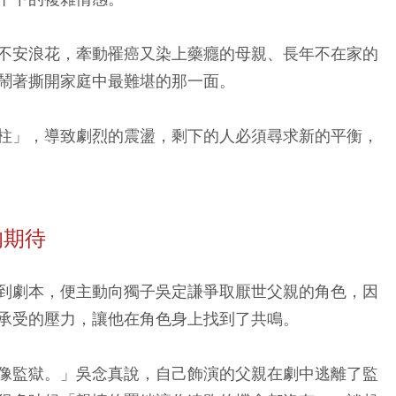
不安浪花，牽動罹癌又染上藥癮的母親、長年不在家的
鬧著撕開家庭中最難堪的那一面。
柱」，導致劇烈的震盪，剩下的人必須尋求新的平衡，
的期待
到劇本，便主動向獨子吳定謙爭取厭世父親的角色，因
承受的壓力，讓他在角色身上找到了共鳴。
像監獄。」吳念真說，自己飾演的父親在劇中逃離了監