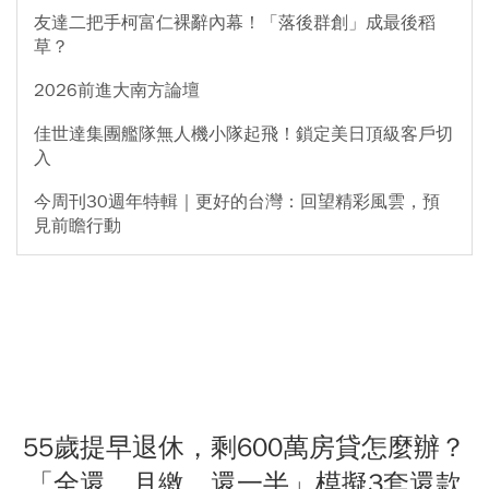
友達二把手柯富仁裸辭內幕！「落後群創」成最後稻
草？
2026前進大南方論壇
佳世達集團艦隊無人機小隊起飛！鎖定美日頂級客戶切
入
今周刊30週年特輯｜更好的台灣：回望精彩風雲，預
見前瞻行動
55歲提早退休，剩600萬房貸怎麼辦？
「全還、月繳、還一半」模擬3套還款