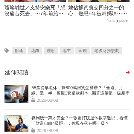
瓊瑤離世／支持安樂死「想
她佔據黃義交四分之一的
沒痛苦死去」…7年前給孩
心，熱戀5年被叫媽咪…60
子交代身後事的一封信：這
歲何麗玲結束轟烈愛情不寂
Ads by
10件事千萬別對我做
寞：愛自己活出新路
財產
花錢
理財
地主
金錢
老後財務規劃
延伸閱讀
55歲提早退休，剩600萬房貸怎麼辦？「全還、月
繳、還一半」模擬3套還款劇本...漏算這筆帳，破產率
飆2倍
2026-06-08
存到幾千萬才安全？一張圖打破退休數字迷思，看懂
「財富自由4級距」：你現在落在哪一級？
2026-06-08