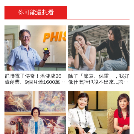
你可能還想看
群聯電子傳奇！潘健成26
除了「節哀、保重」，我好
歲創業、9個月燒1600萬
像什麼話也說不出來...諮商
「支票簽到腳軟」...一度登
心理師教你：如何安慰喪親
上櫃股王，隨身碟小公司如
的朋友
何做到？