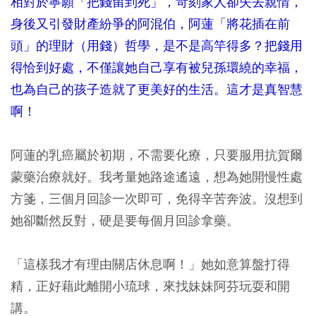
相對於寧願「把錢留到死」，苛刻家人卻失去親情，
身後又引發財產紛爭的阿混伯，阿蓮「將花插在前
頭」的理財（用錢）哲學，是不是高竿得多？把錢用
得恰到好處，不僅讓她自己享有被兒孫環繞的幸福，
也為自己的孩子造就了更美好的生活。這才是真智慧
啊！
阿蓮的乳癌屬於初期，不需要化療，只要服用抗賀爾
蒙藥治療就好。我考量她路途遙遠，想為她開慢性處
方箋，三個月回診一次即可，免得辛苦奔波。沒想到
她卻斷然反對，硬是要每個月回診拿藥。
「這樣我才有理由關店休息啊！」她如意算盤打得
精，正好藉此離開小琉球，來找妹妹阿芬玩耍和開
講。