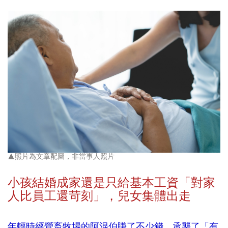
▲照片為文章配圖，非當事人照片
小孩結婚成家還是只給基本工資「對家
人比員工還苛刻」，
兒女集體出走
年輕時經營畜牧場的阿混伯賺了不少錢，承襲了「有