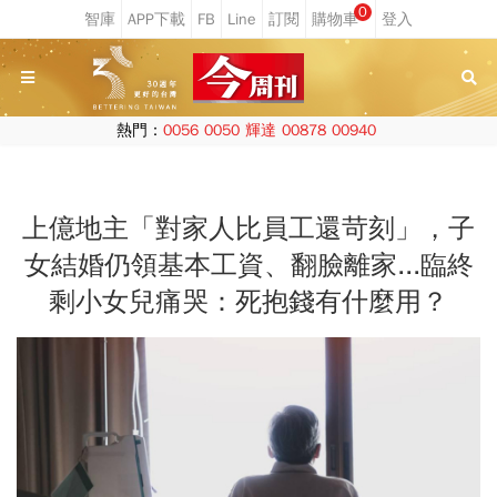
0
熱門：
0056
0050
輝達
00878
00940
上億地主「對家人比員工還苛刻」，子
女結婚仍領基本工資、翻臉離家...臨終
剩小女兒痛哭：死抱錢有什麼用？