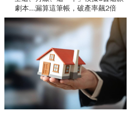
劇本...漏算這筆帳，破產率飆2倍