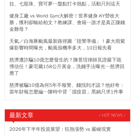
拉、七龍珠、寶可夢…盤點打卡熱點，活動只到這天
健身工廠 vs World Gym大解密！世界健身-KY營收大
勝，獲利卻輸給柏文？教練課、會籍…誰才是真正賺錢
金雞母？
天氣／白海豚颱風最新路徑圖「陸警準備」！豪大雨紫
爆影響時間曝光，颱風假機率多大，10日報先看
慈濟遭詐騙10億怎麼發生的？陳昱瑄律師見證嚴下跪
博信任！豪宅藏158公斤黃金，洗錢手法曝光…慈濟回
應了
慈濟被騙10億為何5年不報警、錢找到才認？他好奇：
當年財報怎麼編…陳時中背「擋疫苗」黑鍋只求1件事
最新文章
/ HOT NEWS /
2026年下半年投資展望：狂熱漲勢 vs 嚴峻現實