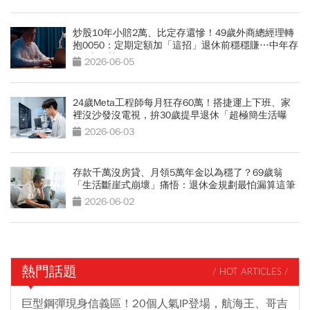
炒股10年小賠2萬、比定存還慘！49歲外商總經理轉
抱0050：定期定額加「這招」退休前穩穩賺…中年存
股3大優勢
2026-06-05
24歲Meta工程師每月狂存60萬！搭捷運上下班、家
裡沒沙發沒電視，拚30歲提早退休「超極簡生活曝
光」
2026-06-03
存款千萬沒房貸、月領5萬年金以為穩了？69歲翁
「生活斷崖式崩壞」痛悟：退休金規劃最怕漏算這筆
錢
2026-06-02
熱門話題
/ HOT ARTICLES /
巨型鋼彈現身信義區！20個人氣IP登場，航海王、哥吉