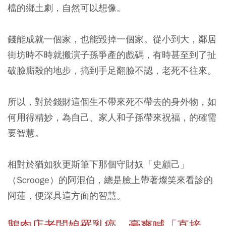
檔的鄉土劇，自然可以想像。
錢能成就一個家，也能毀掉一個家。從小到大，鄰居
街坊時不時就搬演子孫爭產的戲碼，有時甚至到了扯
破臉廝殺的地步，搞到手足翻臉不認，老死不往來。
所以，對於錢財這個生不帶來死不帶去的身外物，如
何用得精妙，為自己、家人和子孫帶來祝福，的確需
要智慧。
相對於猶如狄更斯筆下那個守財奴「史顧己」
（Scrooge）的阿混伯，總是臉上帶著燦笑來看診的
阿蓮，便深具這方面的智慧。
鵝肉店老闆娘罹乳癌，豪爽喊「直接