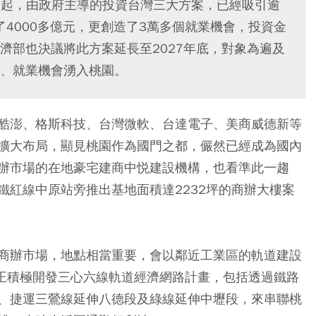
7月起，由政府主導的投資台灣三大方案，已經吸引逾
了4000多億元，更創造了3萬多個就業機會，投資金
濟部也決議將此方案延長至2027年底，對象為遍及
、就業機會湧入桃園。
酷澎、格斯科技、台灣微軟、台達電子、美商威德新等
擴大布局，顯見桃園作為國門之都，儼然已經成為國內
辦市場的在地豪宅建商中悦建設機構，也看準此一趨
鐵紅線中原站旁推出基地面積達2232坪的商辦大樓案
商辦市場，地點相當重要，會以鄰近工業區的軌道建設
桃園正積極開發三心六線軌道經濟網路計畫，包括透過鐵路
、捷運三鶯線延伸八德段及綠線延伸中壢段，來串聯桃