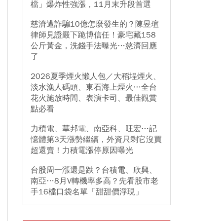
檔」爆炸性強漲，11月末升段首選
慈濟遭詐騙10億怎麼發生的？陳昱瑄
律師見證嚴下跪博信任！豪宅藏158
公斤黃金，洗錢手法曝光…慈濟回應
了
2026夏季煙火懶人包／大稻埕煙火、
淡水漁人碼頭、東石海上煙火…全台
花火施放時間、表演卡司、最佳觀賞
點必看
力積電、華邦電、南亞科、旺宏…記
憶體第3天漲勢繼續，外資只剩它沒買
超還賣！力積電漲停原因曝光
台股周一漲還是跌？台積電、欣興、
南亞…8月V轉機率多高？先看股市老
手16檔口袋名單「甜甜價浮現」