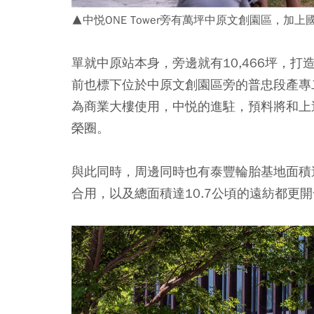
▲中悦ONE Tower旁有萬坪中原文創園區，加
單就中原站本身，旁邊就有10,466坪，
前也標下位於中原文創園區旁的普忠段產專二
為商業大樓使用，中悦的進駐，預料將和上述
榮圈。
與此同時，周邊同時也有泰豐輪胎基地面積達
合用，以及總面積達10.7公頃的遠紡都更