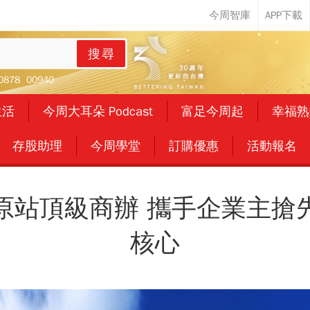
搜尋
0878
00940
生活
今周大耳朵 Podcast
富足今周起
幸福熟
存股助理
今周學堂
訂購優惠
活動報名
原站頂級商辦 攜手企業主搶
核心