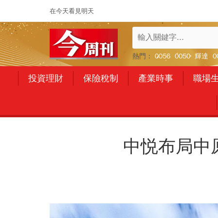
在今天看見明天
熱門：
0056
0050
輝達
0
投資理財
保險稅制
產業時事
職場
中悦布局中