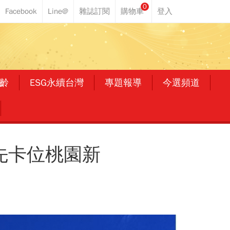
0
齡
ESG永續台灣
專題報導
今選頻道
先卡位桃園新