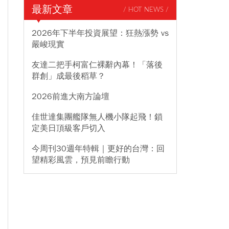
最新文章
/ HOT NEWS /
2026年下半年投資展望：狂熱漲勢 vs
嚴峻現實
友達二把手柯富仁裸辭內幕！「落後
群創」成最後稻草？
2026前進大南方論壇
佳世達集團艦隊無人機小隊起飛！鎖
定美日頂級客戶切入
今周刊30週年特輯｜更好的台灣：回
望精彩風雲，預見前瞻行動