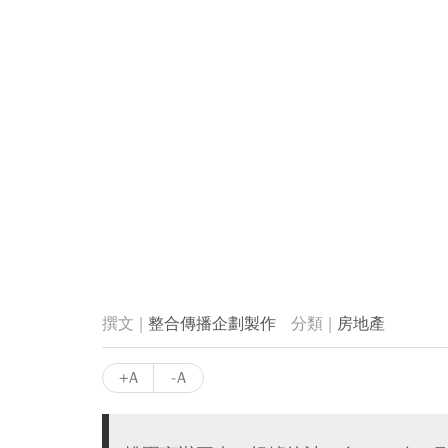
整合傳播企劃製作
房地產
+A
-A