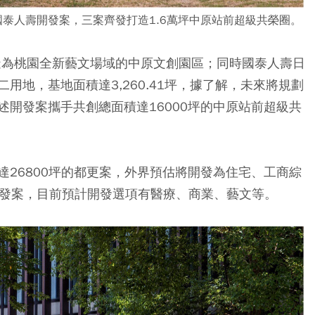
上國泰人壽開發案，三案齊發打造1.6萬坪中原站前超級共榮圈。
打造為桃園全新藝文場域的中原文創園區；同時國泰人壽日
用地，基地面積達3,260.41坪，據了解，未來將規劃
開發案攜手共創總面積達16000坪的中原站前超級共
26800坪的都更案，外界預估將開發為住宅、工商綜
開發案，目前預計開發選項有醫療、商業、藝文等。