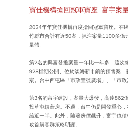
寶佳機構搶回冠軍寶座 富宇案
2024年年
寶佳機構
再度搶回冠軍寶座。在
竹縣市合計有近50案，挹注案量1100多億元
量體。
第2名的
興富發
推案量一年比一年多，這次
928檔期公開、位於淡海新市鎮的預售案「
案。台中西屯區「市政壹號廣場」、「市政
第3名的
富宇建設
，案量大爆發，高達862
投草屯鎮蓋房。不過，台中仍是開發重心，
給近一半。此外，隨著房價飆升，富宇也積
攻首購客群策略明顯。