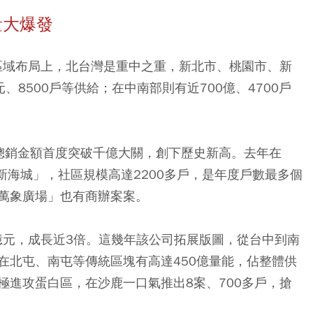
量大爆發
區域布局上，北台灣是重中之重，新北市、桃園市、新
、8500戶等供給；在中南部則有近700億、4700戶
總銷金額首度突破千億大關，創下歷史新高。去年在
新海城」，社區規模高達2200多戶，是年度戶數最多個
萬象廣場」也有商辦案案。
億元，成長近3倍。這幾年該公司拓展版圖，從台中到南
在北屯、南屯等傳統區塊有高達450億量能，佔整體供
極進攻蛋白區，在沙鹿一口氣推出8案、700多戶，搶