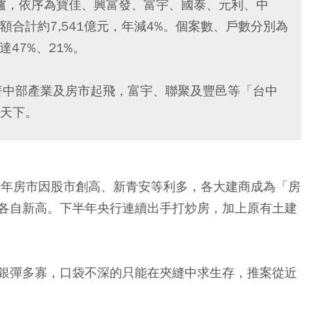
商出爐，依序為寶佳、興富發、富宇、國泰、元利、中
合計約7,541億元，年減4%。個案數、戶數分別為
達47%、21%。
著中部產業及房市起飛，富宇、聯聚及豐邑等「台中
天下。
2024年房市因股市創高、新青安等利多，各大建商成為「房
各自新高。下半年央行連續出手打炒房，加上原有土建
銀彈多寡，口袋不深的只能在夾縫中求生存，推案從近