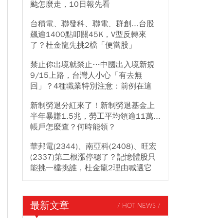
颱怎麼走，10日報先看
台積電、聯發科、聯電、群創...台股
飆逾1400點叩關45K，V型反轉來
了？杜金龍先挑2檔「便當股」
禁止你出境就禁止…中國出入境新規
9/15上路，台灣人小心「有去無
回」？4種職業特別注意：前例在這
新制勞退分紅來了！新制勞退基金上
半年暴賺1.5兆，勞工平均領逾11萬...
帳戶怎麼查？何時能領？
華邦電(2344)、南亞科(2408)、旺宏
(2337)第二根漲停穩了？記憶體股只
能挑一檔挑誰，杜金龍2理由喊選它
最新文章
/ HOT NEWS /