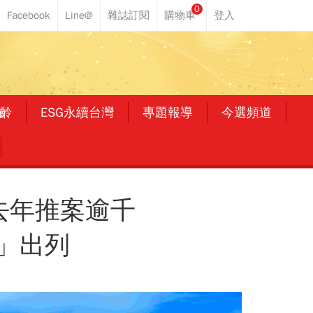
0
齡
ESG永續台灣
專題報導
今選頻道
去年推案逾千
」出列