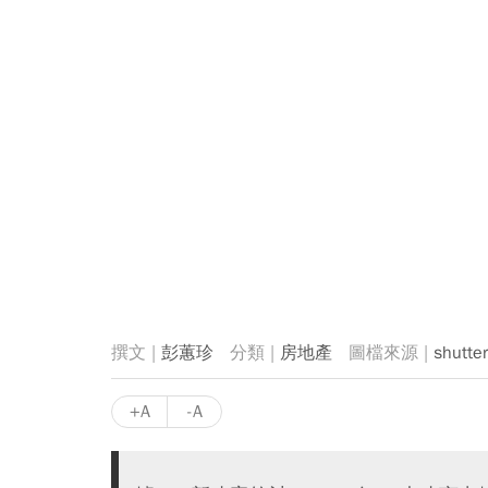
彭蕙珍
房地產
shutt
+A
-A