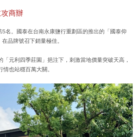
主攻商辦
第5名。
國泰
在台南永康鹽行重劃區的推出的「國泰仰
，在品牌號召下銷量極佳。
億的「元利四季莊園」挹注下，刺激當地價量突破天高，
行情也站穩百萬大關。