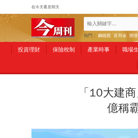
在今天看見明天
熱門：
鋼鐵股
富邦金
開發
投資理財
保險稅制
產業時事
職場
「10大建
億稱