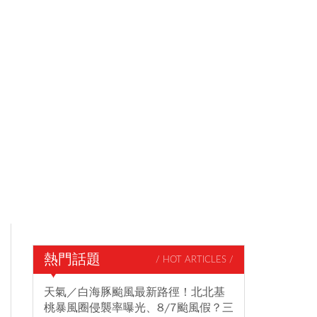
熱門話題
/ HOT ARTICLES /
天氣／白海豚颱風最新路徑！北北基
桃暴風圈侵襲率曝光、8/7颱風假？三