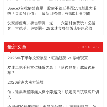
SpaceX首批解禁賣壓，股價不跌反暴漲15%創最大漲
幅「直逼發行價」！最新目標價：有6成上漲空間
父親節優惠／麥當勞買一送一、六福村免費玩！必勝
客、肯德基、遊樂園…29家速食餐飲飯店好康必收
最新文章
/ HOT NEWS /
2026年下半年投資展望：狂熱漲勢 vs 嚴峻現實
友達二把手柯富仁裸辭內幕！「落後群創」成最後稻
草？
2026前進大南方論壇
佳世達集團艦隊無人機小隊起飛！鎖定美日頂級客戶切
入
今周刊30週年特輯｜更好的台灣：回望精彩風雲，預