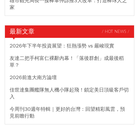
雄市觀光局長…接棒辜仲諒推3大改革：打造棒球人之
家
最新文章
/ HOT NEWS /
2026年下半年投資展望：狂熱漲勢 vs 嚴峻現實
友達二把手柯富仁裸辭內幕！「落後群創」成最後稻
草？
2026前進大南方論壇
佳世達集團艦隊無人機小隊起飛！鎖定美日頂級客戶切
入
今周刊30週年特輯｜更好的台灣：回望精彩風雲，預
見前瞻行動