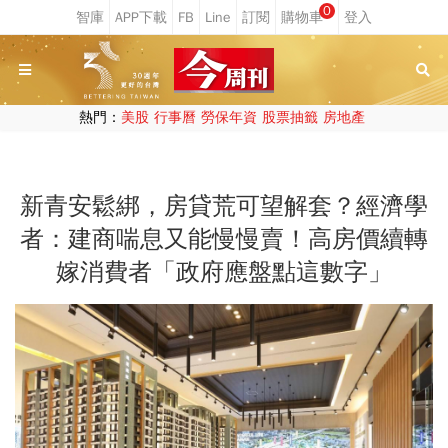
0
熱門：
美股
行事曆
勞保年資
股票抽籤
房地產
新青安鬆綁，房貸荒可望解套？經濟學
者：建商喘息又能慢慢賣！高房價續轉
嫁消費者「政府應盤點這數字」