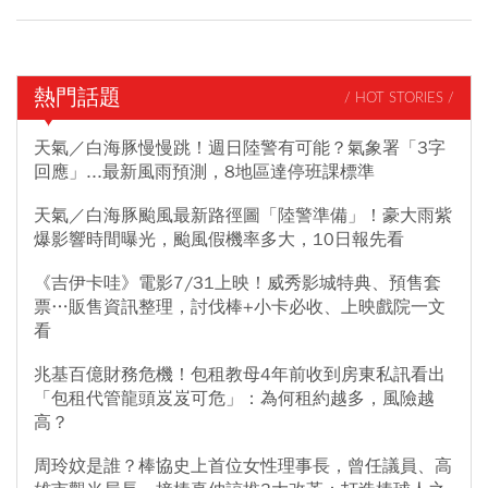
熱門話題
/ HOT STORIES /
天氣／白海豚慢慢跳！週日陸警有可能？氣象署「3字
回應」...最新風雨預測，8地區達停班課標準
天氣／白海豚颱風最新路徑圖「陸警準備」！豪大雨紫
爆影響時間曝光，颱風假機率多大，10日報先看
《吉伊卡哇》電影7/31上映！威秀影城特典、預售套
票…販售資訊整理，討伐棒+小卡必收、上映戲院一文
看
兆基百億財務危機！包租教母4年前收到房東私訊看出
「包租代管龍頭岌岌可危」：為何租約越多，風險越
高？
周玲妏是誰？棒協史上首位女性理事長，曾任議員、高