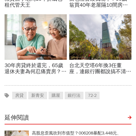
房貸
新青安
購屋
銀行法
72-2
延伸閱讀
高股息歪風吹到市值型？006208暴配3.448元、