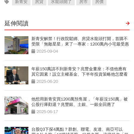
新青安
房貸
水龍頭開了
房市
房價
延伸閱讀
新青安解禁！行政院鬆綁、房貸水龍頭打開，首購不
受限「無敵星星」來了…專家：1200萬內小宅最受惠
2025-09-04
年薪150萬請不到新青安？兆豐金董座：不借他應有
其它因素！設立主權基金、下半年投資策略他怎麼看
2025-06-20
他想用新青安買1200萬預售屋，「年薪沒150萬」被
公股行庫勸退？兆豐銀、土銀、一銀全回應了
2025-06-17
台股Q3下探4萬點？群創、聯電、友達、南亞可以