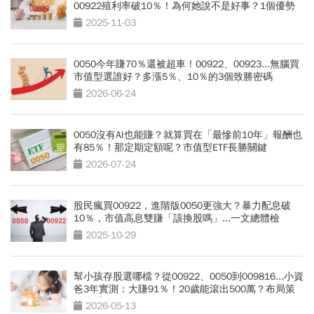
00922殖利率破10％！為何她說不是好事？1個優勢
沒了
2025-11-03
0050今年賺70％還被超車！00922、00923...無腦買
市值型選誰好？多漲5％、10％的3個致勝密碼
2026-06-24
0050沒有AI也能賺？就算買在「最慘前10年」報酬也
有85％！那定期定額呢？市值型ETF長勝關鍵
2026-07-24
股民瘋買00922，進階版0050更強大？暴力配息破
10％，市值高息雙賺「該換股嗎」...一文總體檢
2025-10-29
幫小孩存股選哪檔？從00922、0050到009816...小資
爸3年實測：大賺91％！20歲能滾出500萬？布局策
略快看
2026-05-13