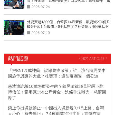
買？杜金龍「10檔補漲股」口袋名單：這樣操作「超
好賺的啦」
2026-07-24
外資賣超1890億、台幣探14月新低，融資減276億跌
破6千億！台股修正6千點夠了？杜金龍：探4萬點不
無可能
2026-07-19
熱門話題
/ HOT ARTICLES /
「把BNT吹成神藥、誤導防疫政策」誰上演台灣需要中
國施予恩惠的大戲？杜奕瑾：還防疫團隊一個公道
慈濟遭詐騙10億怎麼發生的？陳昱瑄律師見證嚴下跪
博信任！豪宅藏158公斤黃金，洗錢手法曝光…慈濟回
應了
禁止你出境就禁止…中國出入境新規9/15上路，台灣
人小心「有去無回」？4種職業特別注意：前例在這