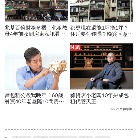
兆基百億財務危機！包租教
都更現在還能1坪換1坪？
母4年前收到房東私訊看出
住戶要付錢嗎？晚簽同意書
「包租代管龍頭岌岌可
分更多？租金補貼1個月多
危」：為何租約越多，風險
少？7個關鍵問題全面解答
越高？
當包租公毀我晚年！60歲
雜貨店小老闆10年拚成包
翁買40年老屋隔10間房，
租代管天王
想躺賺卻月月倒賠，淪夜班
Ads by
警衛還房貸…退休收租3死
穴