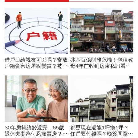
借戶口給親友可以嗎？寄放
兆基百億財務危機！包租教
戶籍會害房屋稅變貴？被查
母4年前收到房東私訊看出
怎麼辦？2026寄戶口必
「包租代管龍頭岌岌可
看：3/23前一定要完成這
危」：為何租約越多，風險
件事
越高？
30年房貸終於還完，65歲
都更現在還能1坪換1坪？
退休夫妻為何忍痛賣房？
住戶要付錢嗎？晚簽同意書