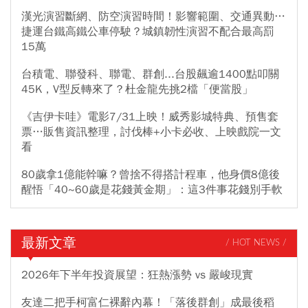
漢光演習斷網、防空演習時間！影響範圍、交通異動…
捷運台鐵高鐵公車停駛？城鎮韌性演習不配合最高罰
15萬
台積電、聯發科、聯電、群創...台股飆逾1400點叩關
45K，V型反轉來了？杜金龍先挑2檔「便當股」
《吉伊卡哇》電影7/31上映！威秀影城特典、預售套
票…販售資訊整理，討伐棒+小卡必收、上映戲院一文
看
80歲拿1億能幹嘛？曾捨不得搭計程車，他身價8億後
醒悟「40~60歲是花錢黃金期」：這3件事花錢別手軟
最新文章
/ HOT NEWS /
2026年下半年投資展望：狂熱漲勢 vs 嚴峻現實
友達二把手柯富仁裸辭內幕！「落後群創」成最後稻