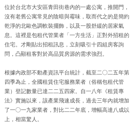
位於台北市大安區青田街巷內的一處公寓，推開門，
沒有老舊公寓常見的陰暗與霉味，取而代之的是簡約
乾淨的北歐色調軟裝擺飾，以及一股舒緩的居家氣
息。這裡是包租代管業者「一方生活」正對外招租的
住宅。才剛貼出招租訊息，立刻吸引十四組房客詢
問，凸顯租客對於高品質房源的需求強烈。
根據內政部不動產資訊平台統計，截至二○二五年第
四季為止，全國租賃住宅服務業者（俗稱包租代管
業）登記數量已達二二五四家。自一八年《租賃專
法》實施以來，該產業飛速成長，過去三年內就增加
了一○一九家業者，對比二二年底，增幅高達八成以
上，相當驚人。