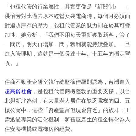
「包租代管的行業屬性，其實更像是『訂閱制』。」
洪怡芳對比過去原本經營女裝電商時，每個月必須面
對追趕庫存的壓力，包租代管業的魅力則在於其可疊
加性。她分析，「我們不用每天重新獲取新客，管了
一間房，明天再增加一間，獲利就能持續疊加。一旦
進入管理期，這就是一個長達十年、十五年的穩定營
收。」
住商不動產企研室執行總監徐佳馨則認為，台灣進入
超高齡社會
，是包租代管商機蓬勃的重要支撐，以台
北與新北為例，有大量老人居住在缺乏電梯的四、五
樓公寓中，這些「資產豐富但現金貧乏」的族群，正
需透過專業的活化機制，將舊屋產生的租金轉化為入
住安養機構或電梯房的經費。