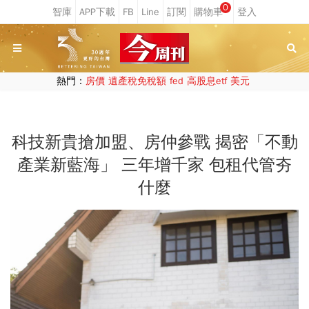
0
熱門：
房價
遺產稅免稅額
fed
高股息etf
美元
科技新貴搶加盟、房仲參戰 揭密「不動
產業新藍海」 三年增千家 包租代管夯
什麼