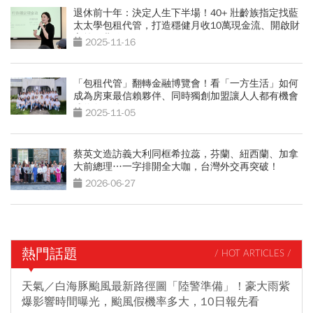
退休前十年：決定人生下半場！40+ 壯齡族指定找藍
太太學包租代管，打造穩健月收10萬現金流、開啟財
富第二曲線
2025-11-16
「包租代管」翻轉金融博覽會！看「一方生活」如何
成為房東最信賴夥伴、同時獨創加盟讓人人都有機會
成為包租公
2025-11-05
蔡英文造訪義大利同框希拉蕊，芬蘭、紐西蘭、加拿
大前總理…一字排開全大咖，台灣外交再突破！
2026-06-27
熱門話題
/ HOT ARTICLES /
天氣／白海豚颱風最新路徑圖「陸警準備」！豪大雨紫
爆影響時間曝光，颱風假機率多大，10日報先看