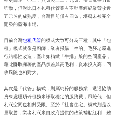
率更高達一○三．六％與三二．九％。儘管成長力道
強勁，但對比日本包租代管業占不動產經紀業營收近
五○％的成熟度，台灣目前僅占四％，堪稱未被完全
開發的藍海市場。
目前台灣
包租代管
的模式大致可分為三種，其中「包
租」模式就像是廚師，業者採購「生的」毛胚老屋進
行結構性改造，產出如精緻「牛排」般的空間產品，
藉此賺取顯著的產品價差與高毛利，資本投入高，回
收風險也相對大。
其次是「代管」模式，則屬純粹的服務業，透過協助
房東處理瑣碎租務來賺取穩定的服務費，風險低，但
利潤空間也相對受限。至於「社會住宅」模式則是以
量取勝，業者利潤來自政府提供的政策補貼紅利，雖