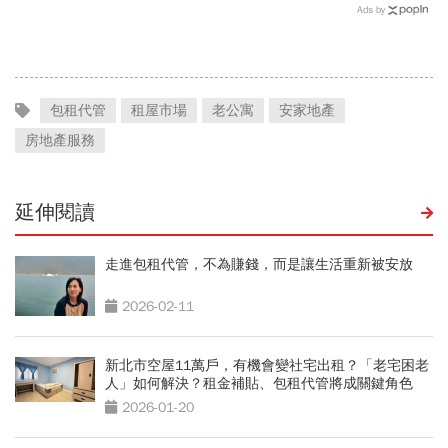
「55坪透天厝只剩打掃拔
分更多？租金補貼1個月多
Ads by
草」晚年才懂：房子不是越
少？7個關鍵問題全面解答
大越幸福
包租代管
租屋市場
老公寓
安家地產
房地產服務
延伸閱讀
走進包租代管，不為賺錢，而是讓生活重新被安放
2026-02-11
新北市空屋11萬戶，有機會變社宅出租？「老宅困老
人」如何解決？租金補貼、包租代管將成關鍵角色
2026-01-20