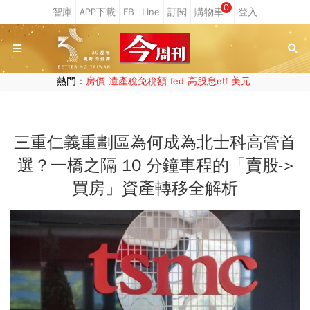
0
熱門：
房價
遺產稅免稅額
fed
高股息etf
美元
三重仁義重劃區為何成為北士科高管首
選？一橋之隔 10 分鐘車程的「賣股->
買房」資產轉移全解析