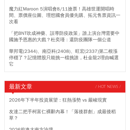
魔力紅Maroon 5演唱會8/11搶票！高雄世運開唱時
間、票價座位圖、理想國會員優先購、拓元售票資訊一
次看
「把BNT吹成神藥、誤導防疫政策」誰上演台灣需要中
國施予恩惠的大戲？杜奕瑾：還防疫團隊一個公道
華邦電(2344)、南亞科(2408)、旺宏(2337)第二根漲
停穩了？記憶體股只能挑一檔挑誰，杜金龍2理由喊選
它
最新文章
/ HOT NEWS /
2026年下半年投資展望：狂熱漲勢 vs 嚴峻現實
友達二把手柯富仁裸辭內幕！「落後群創」成最後稻
草？
2026前進大南方論壇