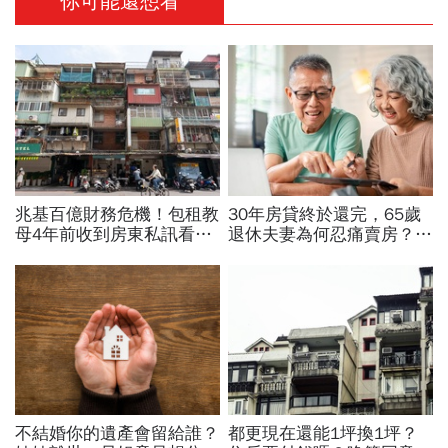
你可能還想看
兆基百億財務危機！包租教
30年房貸終於還完，65歲
母4年前收到房東私訊看出
退休夫妻為何忍痛賣房？
「包租代管龍頭岌岌可
「55坪透天厝只剩打掃拔
危」：為何租約越多，風險
草」晚年才懂：房子不是越
越高？
大越幸福
不結婚你的遺產會留給誰？
都更現在還能1坪換1坪？