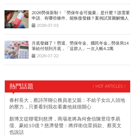
2026勞保新制！「勞保年金可拋棄」是什麼？誰需要
申請、有哪些條件、能恢復發錢？案例試算圖解懶人
包
2026-07-03
月底發錢了！勞退、勞保年金、國民年金...勞保局14
筆給付領到月底，「這群人」一次入帳4.2萬
2026-07-22
熱門話題
/ HOT ARTICLES /
眷村長大，蔡詩萍聊公務員老父親：不給子女出人頭地
的壓力，只要看到我在看書他就很開心
顏博文從聯電到慈濟，商場老將為何會信陳昱瑄李易
儒、豪給10億？慈濟發聲：將捍衛信眾捐款、蔡英文
也說話