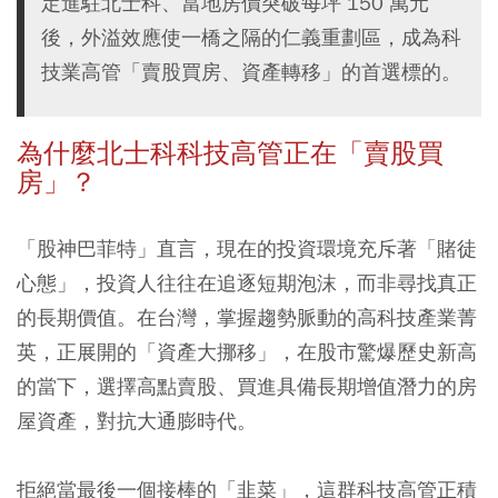
定進駐北士科、當地房價突破每坪 150 萬元
後，外溢效應使一橋之隔的仁義重劃區，成為科
技業高管「賣股買房、資產轉移」的首選標的。
為什麼北士科科技高管正在「賣股買
房」？
「股神巴菲特」直言，現在的投資環境充斥著「賭徒
心態」，投資人往往在追逐短期泡沫，而非尋找真正
的長期價值。在台灣，掌握趨勢脈動的高科技產業菁
英，正展開的「資產大挪移」，在股市驚爆歷史新高
的當下，選擇高點賣股、買進具備長期增值潛力的房
屋資產，對抗大通膨時代。
拒絕當最後一個接棒的「韭菜」，這群科技高管正積