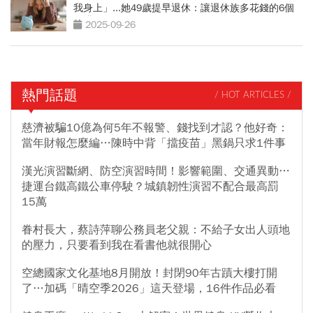
我身上」...她49歲提早退休：讓退休族多花錢的6個
陷阱
2025-09-26
熱門話題
/ HOT ARTICLES /
慈濟被騙10億為何5年不報警、錢找到才認？他好奇：
當年財報怎麼編…陳時中背「擋疫苗」黑鍋只求1件事
漢光演習斷網、防空演習時間！影響範圍、交通異動…
捷運台鐵高鐵公車停駛？城鎮韌性演習不配合最高罰
15萬
眷村長大，蔡詩萍聊公務員老父親：不給子女出人頭地
的壓力，只要看到我在看書他就很開心
空總國家文化基地8月開放！封閉90年古蹟大樓打開
了…加碼「晴空季2026」這天登場，16件作品必看