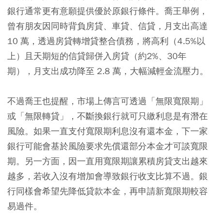
銀行通常更有意願提供優於原銀行條件。喬王舉例，
曾有朋友因同時背負房貸、車貸、信貸，月支出高達
10 萬，透過房貸轉增貸整合債務，將高利（4.5%以
上）且天期短的信貸歸併入房貸（約2%、30年
期），月支出成功降至 2.8 萬，大幅減輕金流壓力。
不過喬王也提醒，市場上傳言可透過「無限寬限期」
或「無限轉貸」，不斷換銀行就可只繳利息是有潛在
風險。如果一直支付寬限期利息沒有還本金，下一家
銀行可能會基於風險要求先償還部分本金才可談寬限
期。另一方面，因一直用寬限期讓累積房貸支出越來
越多，若收入沒有增加會導致銀行收支比算不過。銀
行同樣會希望先降低貸款本金，再申請新寬限期較容
易過件。