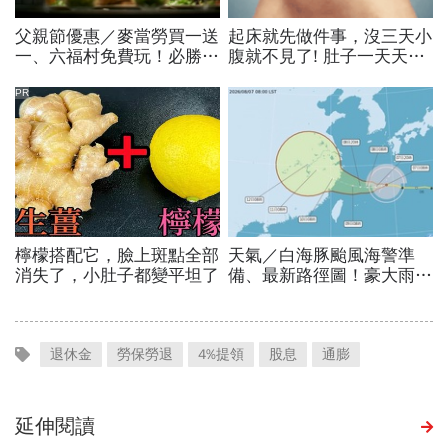
退休金
勞保勞退
4%提領
股息
通膨
延伸閱讀