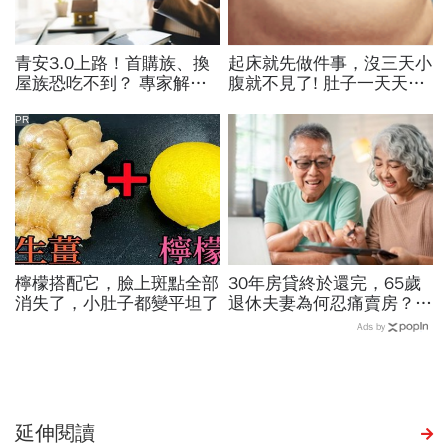
青安3.0上路！首購族、換
起床就先做件事，沒三天小
屋族恐吃不到？ 專家解析
腹就不見了! 肚子一天天變
房市「短多長空」，買房挑
小！
這時機！
PR
檸檬搭配它，臉上斑點全部
30年房貸終於還完，65歲
消失了，小肚子都變平坦了
退休夫妻為何忍痛賣房？
「55坪透天厝只剩打掃拔
Ads by
草」晚年才懂：房子不是越
大越幸福
延伸閱讀