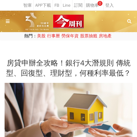
0
熱門：
美股
行事曆
勞保年資
股票抽籤
房地產
房貸申辦全攻略！銀行4大潛規則 傳統
型、回復型、理財型，何種利率最低？