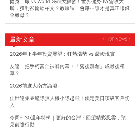
健身工廠 vs World Gym大解密！世界健身-KY營收大
勝，獲利卻輸給柏文？教練課、會籍…誰才是真正賺錢
金雞母？
最新文章
/ HOT NEWS /
2026年下半年投資展望：狂熱漲勢 vs 嚴峻現實
友達二把手柯富仁裸辭內幕！「落後群創」成最後稻
草？
2026前進大南方論壇
佳世達集團艦隊無人機小隊起飛！鎖定美日頂級客戶切
入
今周刊30週年特輯｜更好的台灣：回望精彩風雲，預
見前瞻行動