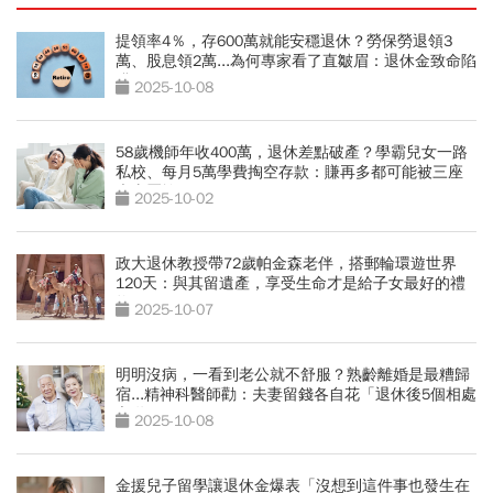
提領率4％，存600萬就能安穩退休？勞保勞退領3
萬、股息領2萬...為何專家看了直皺眉：退休金致命陷
阱
2025-10-08
58歲機師年收400萬，退休差點破產？學霸兒女一路
私校、每月5萬學費掏空存款：賺再多都可能被三座
大山壓垮
2025-10-02
政大退休教授帶72歲帕金森老伴，搭郵輪環遊世界
120天：與其留遺產，享受生命才是給子女最好的禮
物
2025-10-07
明明沒病，一看到老公就不舒服？熟齡離婚是最糟歸
宿...精神科醫師勸：夫妻留錢各自花「退休後5個相處
之道」
2025-10-08
金援兒子留學讓退休金爆表「沒想到這件事也發生在