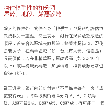
物件轉手性的扣分項
屋齡、地段、嫌惡設施
除人的條件外，物件本身「轉手性」也是銀行評估放
款成數另一重點。喬王表示，銀行在規範放款成數的
順序，首先會以區域去做規範，接著才是街道。即使
是老房子，在精華區域（如：台北市大安、信義區）
具高價值，若在非精華區，屋齡過高（如 30-40 年
以上）或結構屬於磚造、加強磚造，核貸成數通常也
會被打折扣。
喬王透露，銀行內部針對這些不同條件都有一套「成
數規範表」，將區域與街道區分為 A、B、C 類等
級。A類可貸8成、B類7成5、C類7成，有可能同一個