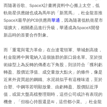
而隨著谷歌、SpaceX計畫將資料中心搬上太空，低
軌衛星供應鏈也成為馬年的「新黑馬」，杜金龍首推
SpaceX最早的PCB供應商
華通
，因為隨著低軌衛星市
場擴大，相關產品進行升級，華通成為SpaceX開發
新品時的首要合作對象。
而「重電與電力革命」在台達電領軍、華城創高後，
杜金龍將中興電納入這個族群的新口袋名單。至於技
術線型上為反轉的傳產右下角股，則須符合「獲利虧
轉盈、股價近淨值、成交量放大點火」的條件，像是
近來外資買超的鋼鐵、水泥就似乎有這種味道，至於
台塑、中鋼等若明顯放量、由虧轉盈、股價貼近淨
值，或當大盤高檔整理期時，這些公司或許有表現的
機會，「但核心持股還是AI，這些都小菜。」杜金龍