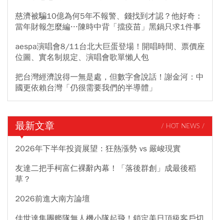
慈濟被騙10億為何5年不報警、錢找到才認？他好奇：
當年財報怎麼編…陳時中背「擋疫苗」黑鍋只求1件事
aespa演唱會8/11台北大巨蛋登場！開唱時間、票價座
位圖、實名制規定、演唱會歌單懶人包
把台灣經濟說得一無是處，但數字會說話！謝金河：中
國更依賴台灣「仍很需要我們的半導體」
最新文章
/ HOT NEWS /
2026年下半年投資展望：狂熱漲勢 vs 嚴峻現實
友達二把手柯富仁裸辭內幕！「落後群創」成最後稻
草？
2026前進大南方論壇
佳世達集團艦隊無人機小隊起飛！鎖定美日頂級客戶切