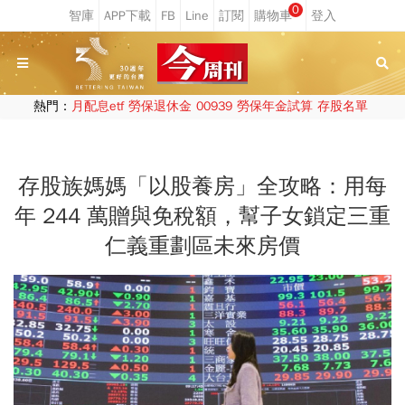
0
熱門：
月配息etf
勞保退休金
00939
勞保年金試算
存股名單
存股族媽媽「以股養房」全攻略：用每
年 244 萬贈與免稅額，幫子女鎖定三重
仁義重劃區未來房價