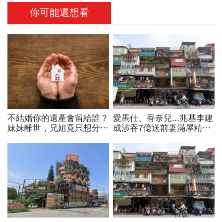
你可能還想看
不結婚你的遺產會留給誰？
愛馬仕、香奈兒...兆基李建
妹妹離世，兄姐竟只想分房
成涉吞7億送前妻滿屋精
連遺物也不要！遺囑繼承你
品，遭羈押禁見！宏碁李文
要懂的事
詳當董座才2天閃辭：發現
內部缺失