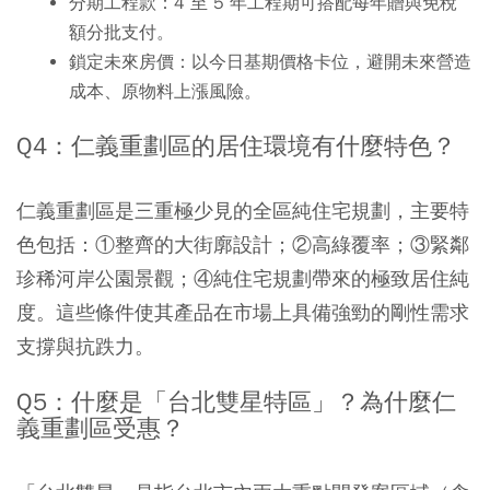
分期工程款：
4 至 5 年工程期可搭配每年贈與免稅
額分批支付。
鎖定未來房價：
以今日基期價格卡位，避開未來營造
成本、原物料上漲風險。
Q4：仁義重劃區的居住環境有什麼特色？
仁義重劃區是三重極少見的全區純住宅規劃，主要特
色包括：①整齊的大街廓設計；②高綠覆率；③緊鄰
珍稀河岸公園景觀；④純住宅規劃帶來的極致居住純
度。這些條件使其產品在市場上具備強勁的剛性需求
支撐與抗跌力。
Q5：什麼是「台北雙星特區」？為什麼仁
義重劃區受惠？