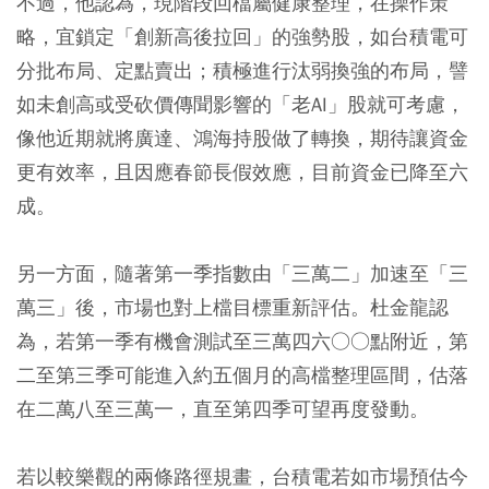
不過，他認為，現階段回檔屬健康整理，在操作策
略，宜鎖定「創新高後拉回」的強勢股，如台積電可
分批布局、定點賣出；積極進行汰弱換強的布局，譬
如未創高或受砍價傳聞影響的「老AI」股就可考慮，
像他近期就將廣達、鴻海持股做了轉換，期待讓資金
更有效率，且因應春節長假效應，目前資金已降至六
成。
另一方面，隨著第一季指數由「三萬二」加速至「三
萬三」後，市場也對上檔目標重新評估。杜金龍認
為，若第一季有機會測試至三萬四六○○點附近，第
二至第三季可能進入約五個月的高檔整理區間，估落
在二萬八至三萬一，直至第四季可望再度發動。
若以較樂觀的兩條路徑規畫，台積電若如市場預估今