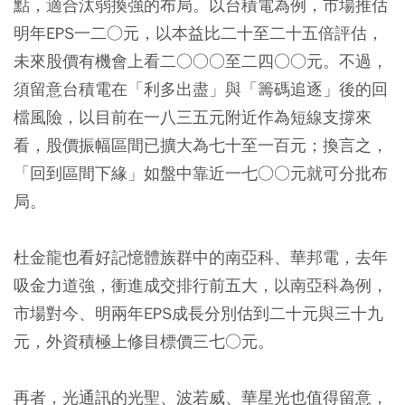
點，適合汰弱換強的布局。以台積電為例，市場推估
明年EPS一二○元，以本益比二十至二十五倍評估，
未來股價有機會上看二○○○至二四○○元。不過，
須留意台積電在「利多出盡」與「籌碼追逐」後的回
檔風險，以目前在一八三五元附近作為短線支撐來
看，股價振幅區間已擴大為七十至一百元；換言之，
「回到區間下緣」如盤中靠近一七○○元就可分批布
局。
杜金龍也看好記憶體族群中的南亞科、華邦電，去年
吸金力道強，衝進成交排行前五大，以南亞科為例，
市場對今、明兩年EPS成長分別估到二十元與三十九
元，外資積極上修目標價三七○元。
再者，光通訊的光聖、波若威、華星光也值得留意，