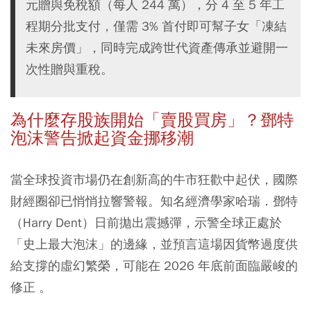
元贈與免稅額（每人 244 萬），分 4 至 5 年工
程期分批支付，僅需 3% 首付即可幫子女「凍結
未來房價」，同時完成跨世代資產傳承並避開一
次性贈與重稅。
為什麼存股族開始「賣股買房」？鄧特
泡沫警告掀起資金挪移潮
當全球投資市場仍在創新高的牛市狂歡中起伏，國際
財經圈卻已悄悄拉響警報。知名經濟學家哈瑞．鄧特
（Harry Dent）日前拋出震撼彈，示警全球正處於
「史上最大泡沫」的邊緣，並預言這場因貨幣過度供
給支撐的虛幻繁榮，可能在 2026 年底前面臨嚴峻的
修正 。