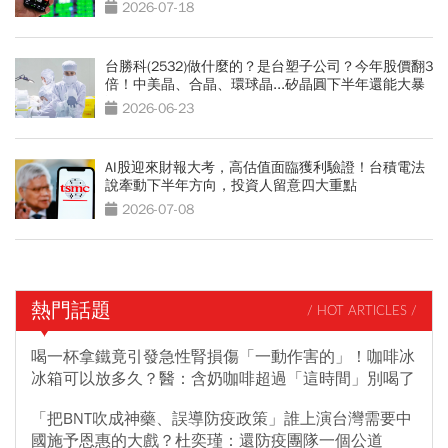
再買
2026-07-18
台勝科(2532)做什麼的？是台塑子公司？今年股價翻3
倍！中美晶、合晶、環球晶...矽晶圓下半年還能大暴
漲？
2026-06-23
AI股迎來財報大考，高估值面臨獲利驗證！台積電法
說牽動下半年方向，投資人留意四大重點
2026-07-08
熱門話題
/ HOT ARTICLES /
喝一杯拿鐵竟引發急性腎損傷「一動作害的」！咖啡冰
冰箱可以放多久？醫：含奶咖啡超過「這時間」別喝了
「把BNT吹成神藥、誤導防疫政策」誰上演台灣需要中
國施予恩惠的大戲？杜奕瑾：還防疫團隊一個公道