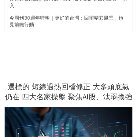
入
今周刊30週年特輯｜更好的台灣：回望精彩風雲，預
見前瞻行動
選標的 短線過熱回檔修正 大多頭底氣
仍在 四大名家操盤 聚焦AI股、汰弱換強