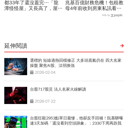
都33年了還沒蓋完…「龍
兆基百億財務危機！包租教
潭怪怪屋」又長高了，屋主
母4年前收到房東私訊看出
砸上億「心血來潮想蓋就會
「包租代管龍頭岌岌可
Ads by
蓋」原因曝光
危」：為何租約越多，風險
越高？
延伸閱讀
選標的 短線過熱回檔修正 大多頭底氣仍在 四大名家
操盤 聚焦AI股、汰弱換強
2026-02-04
台股717股災 法人名家火線解讀
2026-07-22
台股狂殺2953點單日最慘，他卻反手回補！阮慕驊曝
連3天加碼「還沒看到空頭跡象」：2330下周再跌我