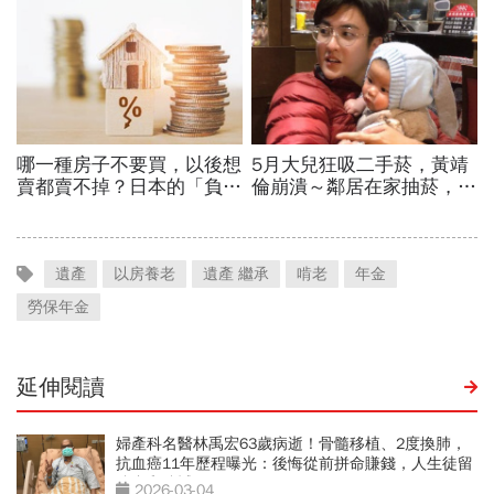
遺產
以房養老
遺產 繼承
啃老
年金
勞保年金
延伸閱讀
婦產科名醫林禹宏63歲病逝！骨髓移植、2度換肺，
抗血癌11年歷程曝光：後悔從前拼命賺錢，人生徒留
遺產和遺憾
2026-03-04