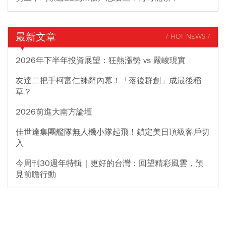
最新文章
/ HOT NEWS /
2026年下半年投資展望：狂熱漲勢 vs 嚴峻現實
友達二把手柯富仁裸辭內幕！「落後群創」成最後稻
草？
2026前進大南方論壇
佳世達集團艦隊無人機小隊起飛！鎖定美日頂級客戶切
入
今周刊30週年特輯｜更好的台灣：回望精彩風雲，預
見前瞻行動