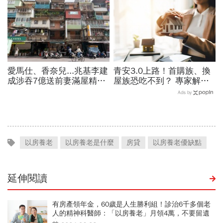
愛馬仕、香奈兒...兆基李建
青安3.0上路！首購族、換
成涉吞7億送前妻滿屋精
屋族恐吃不到？ 專家解析
品，遭羈押禁見！宏碁李文
房市「短多長空」，買房挑
Ads by
詳當董座才2天閃辭：發現
這時機！
內部缺失
以房養老
以房養老是什麼
房貸
以房養老優缺點
延伸閱讀
有房產領年金，60歲是人生勝利組！診治6千多個老
人的精神科醫師：「以房養老」月領4萬，不要留遺
產給孩子