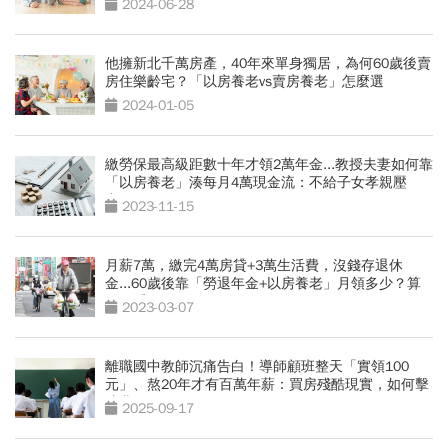
2024-06-28
他擁新北千萬房產，40年來單身獨居，為何60歲後賣
房住樂齡宅？「以房養老vs賣房養老」怎麼選
2024-01-05
繳勞保最高級距數十年才領2萬年金...教授夫妻如何靠
「以房養老」湊每月4萬現金流：不給子女孝親壓
力
2023-11-15
月薪7萬，繳完4萬房貸+3萬生活費，沒錢存退休
金...60歲後靠「勞退年金+以房養老」月領多少？算
給你看
2023-03-07
離職國中教師沉痛告白！導師顧班整天「實領100
元」、熬20年才有百萬年薪：買房殘酷現實，如何擊
碎我們
2025-09-17