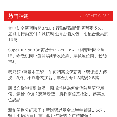
熱門話題
/ HOT ARTICLES /
台中防空演習時間8/10！行動網路斷網演習要多久、
還能用行動支付？城鎮韌性演習懶人包：拒配合最高罰
15萬
Super Junior 83z演唱會11/21！KKTIX開賣時間？利
特、希澈桃園巨蛋開唱4階段搶票、票價座位圖、粉絲
福利
我只領3萬基本工資，如何調高投保薪資？勞保達人傳
授「3招」不靠老闆加薪，年金月領1.3萬變2.5萬
顏博文從聯電到慈濟，商場老將為何會信陳昱瑄李易
儒、豪給10億？慈濟發聲：將捍衛信眾捐款、蔡英文
也說話
新制勞退分紅來了！新制勞退基金上半年暴賺1.5兆，
勞工平均領逾11萬...帳戶怎麼查？何時能領？