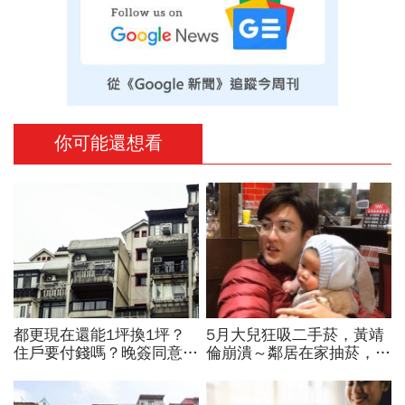
你可能還想看
都更現在還能1坪換1坪？
5月大兒狂吸二手菸，黃靖
住戶要付錢嗎？晚簽同意書
倫崩潰～鄰居在家抽菸，菸
分更多？租金補貼1個月多
味全飄來我家，律師教你這
少？7個關鍵問題全面解答
樣做...