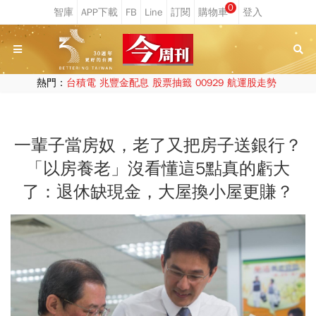
0
熱門：
台積電
兆豐金配息
股票抽籤
00929
航運股走勢
一輩子當房奴，老了又把房子送銀行？
「以房養老」沒看懂這5點真的虧大
了：退休缺現金，大屋換小屋更賺？