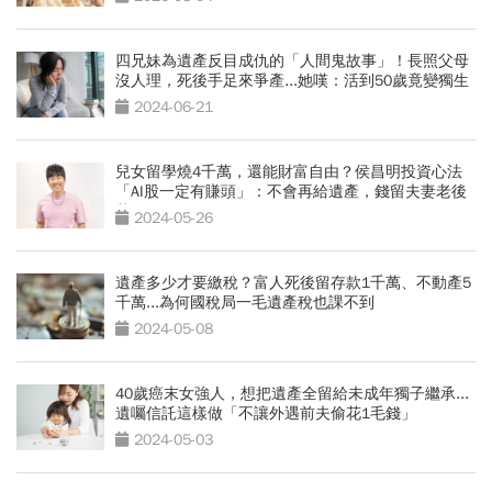
四兄妹為遺產反目成仇的「人間鬼故事」！長照父母
沒人理，死後手足來爭產...她嘆：活到50歲竟變獨生
女
2024-06-21
兒女留學燒4千萬，還能財富自由？侯昌明投資心法
「AI股一定有賺頭」：不會再給遺產，錢留夫妻老後
花
2024-05-26
遺產多少才要繳稅？富人死後留存款1千萬、不動產5
千萬...為何國稅局一毛遺產稅也課不到
2024-05-08
40歲癌末女強人，想把遺產全留給未成年獨子繼承...
遺囑信託這樣做「不讓外遇前夫偷花1毛錢」
2024-05-03