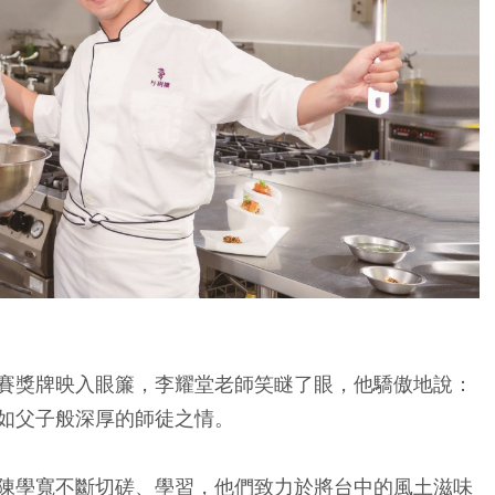
賽獎牌映入眼簾，李耀堂老師笑瞇了眼，他驕傲地說：
如父子般深厚的師徒之情。
陳學寬不斷切磋、學習，他們致力於將台中的風土滋味