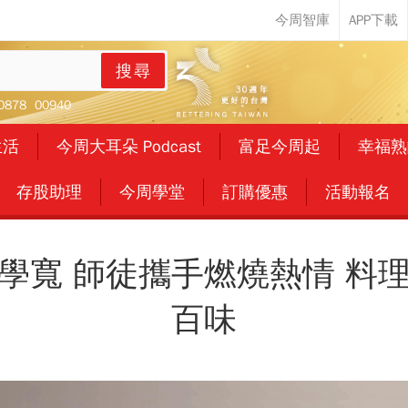
搜尋
0878
00940
生活
今周大耳朵 Podcast
富足今周起
幸福熟
存股助理
今周學堂
訂購優惠
活動報名
學寬 師徒攜手燃燒熱情 料
百味