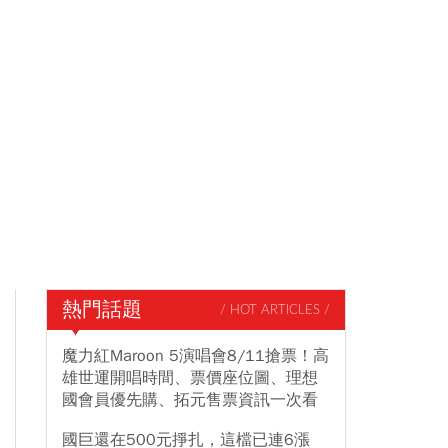
熱門話題
/ HOT ARTICLES /
魔力紅Maroon 5演唱會8/11搶票！高
雄世運開唱時間、票價座位圖、理想
國會員優先購、拓元售票資訊一次看
國巨還在500元掙扎，這檔已連6漲