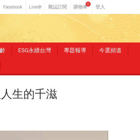
0
齡
ESG永續台灣
專題報導
今選頻道
理人生的千滋