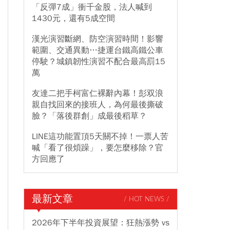
「反彈7成」衝千金股，法人喊到
1430元，還有5成空間
漢光演習斷網、防空演習時間！影響
範圍、交通異動…捷運台鐵高鐵公車
停駛？城鎮韌性演習不配合最高罰15
萬
友達二把手柯富仁裸辭內幕！彭双浪
親自找回來的接班人，為何最後撕破
臉？「落後群創」成最後稻草？
LINE這功能置頂5天關不掉！一票人苦
喊「看了很煩躁」，要怎麼移除？官
方回應了
最新文章
/ HOT NEWS /
2026年下半年投資展望：狂熱漲勢 vs