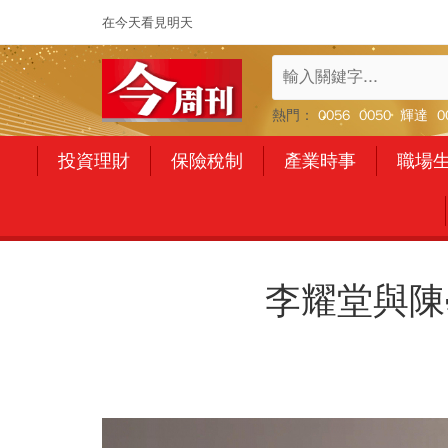
在今天看見明天
熱門：
0056
0050
輝達
0
投資理財
保險稅制
產業時事
職場
李耀堂與陳