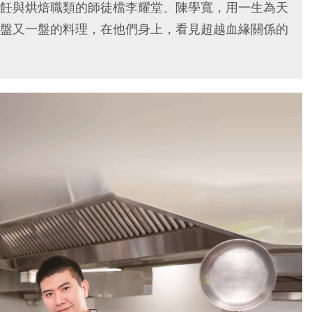
飪與烘焙職類的師徒檔李耀堂、陳學寬，用一生為天
盤又一盤的料理，在他們身上，看見超越血緣關係的