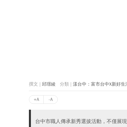
邱璟綾
漾台中：富市台中X新好生
+A
-A
台中市職人傳承新秀選拔活動，不僅展現