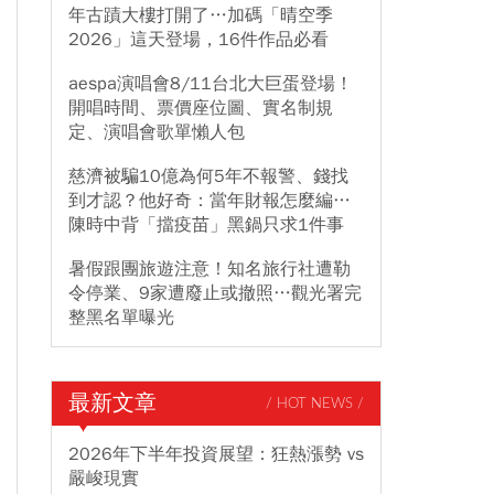
年古蹟大樓打開了…加碼「晴空季
2026」這天登場，16件作品必看
aespa演唱會8/11台北大巨蛋登場！
開唱時間、票價座位圖、實名制規
定、演唱會歌單懶人包
慈濟被騙10億為何5年不報警、錢找
到才認？他好奇：當年財報怎麼編…
陳時中背「擋疫苗」黑鍋只求1件事
暑假跟團旅遊注意！知名旅行社遭勒
令停業、9家遭廢止或撤照…觀光署完
整黑名單曝光
最新文章
/ HOT NEWS /
2026年下半年投資展望：狂熱漲勢 vs
嚴峻現實