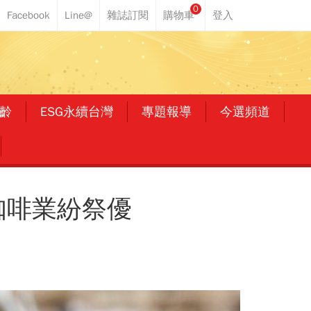
0
齡
ESG永續台灣
專題報導
今選頻道
咖啡業紛祭優