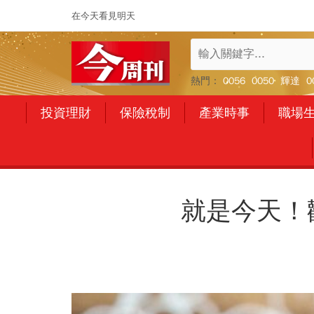
在今天看見明天
熱門：
0056
0050
輝達
0
投資理財
保險稅制
產業時事
職場
就是今天！