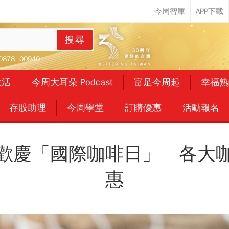
搜尋
0878
00940
生活
今周大耳朵 Podcast
富足今周起
幸福熟
存股助理
今周學堂
訂購優惠
活動報名
歡慶「國際咖啡日」 各大
惠