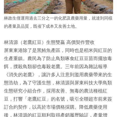
林政生僅運用過去三分之一的化肥及農藥用量，就達到同樣
的產量及品質，既省下成本又友善土地。
林清源（老鷹紅豆）生態雙贏 高價契作豐收
屏東東港除了是黑鮪魚產區，同時也是稻米與紅豆的
生產重鎮。農民為了防止鳥類啄食紅豆豆苗而擺放毒
餌，撲殺鳥類卻也毒殺老鷹。三年前因為雜誌報導
《消失的老鷹》，讓許多人注意到濫用農藥帶來的生
態浩劫，為了守護生態，林清源與屏東科技大學鳥類
生態研究小組合作，採用友善、無毒的農法種植紅
豆，打響「老鷹紅豆」的名號，吸引全聯超市前來簽
訂合約契作，以高於市場價格採購。降低農藥使用
後，林清源的紅豆順利取得產銷履歷驗証，產量增