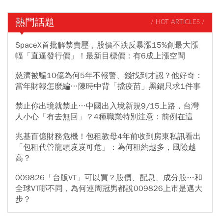
熱門話題
/ HOT ARTICLES /
SpaceX首批解禁賣壓，股價不跌反暴漲15%創最大漲
幅「直逼發行價」！最新目標價：有6成上漲空間
慈濟被騙10億為何5年不報警、錢找到才認？他好奇：
當年財報怎麼編…陳時中背「擋疫苗」黑鍋只求1件事
禁止你出境就禁止…中國出入境新規9/15上路，台灣
人小心「有去無回」？4種職業特別注意：前例在這
兆基百億財務危機！包租教母4年前收到房東私訊看出
「包租代管龍頭岌岌可危」：為何租約越多，風險越
高？
009826「台版VT」可以買？股價、配息、成分股…和
全球VT哪不同，為何連周冠男都說009826上市是邁大
步？