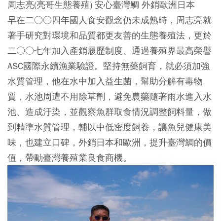
周志亮(亮哥生態養殖) 安心臺灣鯛 外銷歐洲日本
早在二○○四年國人食安觀念仍未成熟時，周志亮就
著手研究對環境和品質都更友善的生態養殖法，更於
二○○七年加入產銷履歷制度、通過養殖界最高榮譽
ASC國際永續漁業驗證。堅持無藥飼育，就必須加強
水質管理，他在水中加入益生菌，幫助分解有毒物
質，水池周遭不用除草劑，避免農藥隨著雨水進入水
池、造成汙染，並觀察魚群取食情況調整飼料量，做
到精準水質管理，輔以中低密度飼養，讓魚兒健康美
味，也建立口碑，外銷日本和歐洲，提升臺灣鯛的價
值，帶動臺灣養殖業良食商機。