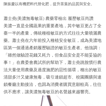
陳振慶以有機肥料代替化肥，提升茶葉的品質與安全。
蕭士堯(美濃無毒敏豆) 農藥零檢出 履歷敏豆尚讚
美濃一直是全國蔬果的重要產地，其中敏豆更占了全
臺一半的產量，傳統種植敏豆的方式往往大量噴灑農
藥。蕭士堯在六年前投入種植安全敏豆，成為美濃地
區第一個通過產銷履歷驗證的敏豆生產者。他強調：
「雖然做驗證花錢又耗力，但食品安全是不能妥協的
事！」在農委會農試所的幫助下，蕭士堯跳脫慣行農
法大量使用農藥及過度施肥的惡性循環，種出的敏豆
清甜多汁又健康無毒，吸引連鎖超市、校園團膳與連
鎖餐廳主動接洽，也因為消費者購買意願較高，往往
供不應求，讓美濃無毒敏豆的名聲越來越響亮。