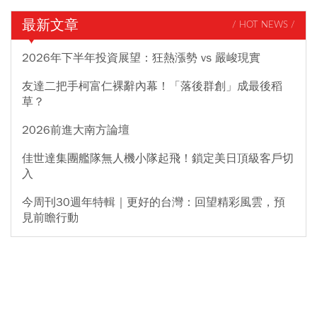
最新文章
/ HOT NEWS /
2026年下半年投資展望：狂熱漲勢 vs 嚴峻現實
友達二把手柯富仁裸辭內幕！「落後群創」成最後稻
草？
2026前進大南方論壇
佳世達集團艦隊無人機小隊起飛！鎖定美日頂級客戶切
入
今周刊30週年特輯｜更好的台灣：回望精彩風雲，預
見前瞻行動