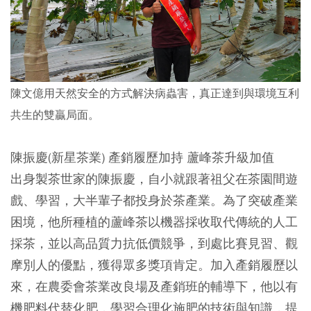
陳文億用天然安全的方式解決病蟲害，真正達到與環境互利
共生的雙贏局面。
陳振慶(新星茶業) 產銷履歷加持 蘆峰茶升級加值
出身製茶世家的陳振慶，自小就跟著祖父在茶園間遊
戲、學習，大半輩子都投身於茶產業。為了突破產業
困境，他所種植的蘆峰茶以機器採收取代傳統的人工
採茶，並以高品質力抗低價競爭，到處比賽見習、觀
摩別人的優點，獲得眾多獎項肯定。加入產銷履歷以
來，在農委會茶業改良場及產銷班的輔導下，他以有
機肥料代替化肥，學習合理化施肥的技術與知識，提