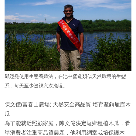
邱經堯使用生態養殖法，在池中營造類似天然環境的生態
系，每天至少巡視六次漁塭。
陳文億(富春山農場) 天然安全高品質 培育產銷履歷木
瓜
為了能就近照顧家庭，陳文億決定返鄉種植木瓜，看
準消費者注重高品質農產，他利用網室栽培保護木