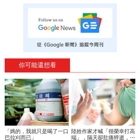
你可能還想看
「媽的，我就只是喝了一口
陸姓作家才喊「很榮幸打高
巴拉刈而已」
端」，隔天卻肚痛猝逝，來