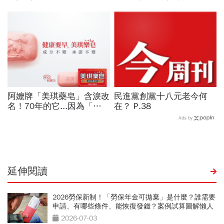
自馬來西亞的他積極參與社
會運動
阿嬤牌「美琪藥皂」含淚改
民進黨創黨十八元老今何
名！70年的它...因為「一
在？ P.38
個字」被迫換裝
Ads by
延伸閱讀
2026勞保新制！「勞保年金可拋棄」是什麼？誰需要
申請、有哪些條件、能恢復發錢？案例試算圖解懶人
包
2026-07-03