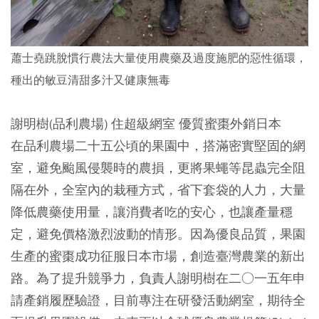
蕭士堯跳脫慣行農法大量使用農藥及過度施肥的惡性循環，
種出的敏豆清甜多汁又健康無毒
謝明樹(品利農場) 住超級網室 優質蜜棗外銷日本
在品利農場二十五公頃的果園中，搭滿密實堅固的網
室，避免颱風侵襲時的農損，更將果蠅等昆蟲完全阻
隔在外，全室內的栽種方式，省下套袋的人力，大量
降低農藥使用量，讓消費者吃的安心，也讓產量穩
定，避免價格激烈波動的情形。因為優良品質，果園
生產的蜜棗成功征服日本市場，創造臺灣農業的新出
路。為了提升競爭力，負責人謝明樹在二○一五年申
請產銷履歷驗證，目前專注在研發活動網室，期待全