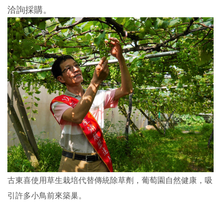
洽詢採購。
古東喜使用草生栽培代替傳統除草劑，葡萄園自然健康，吸
引許多小鳥前來築巢。