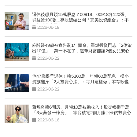
退休後想月領15萬股息？00919、00918各120張、
群益證100張...存股總編公開「完美投資組合」：不
盯盤睡覺也照賺
2026-06-18
麻醉醫49歲被宣告剩1年壽命、重燃投資鬥志「2億滾
出10億」：萬一不在了，這筆財富能讓2個女兒安心
一生
2026-06-22
他47歲提早退休！擁5300萬、年領60萬配息，揭小
資族翻身「2大投資心法」：每月這樣做，零存款也
能滾出2千萬
2026-06-22
蕭煌奇擁6間房、月領10萬被動收入！股災帳損千萬
「3天蒸發一棟房」，靠台積電2個月賺回來的投資心
法
2026-06-16