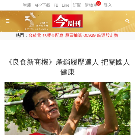
0
熱門：
台積電
兆豐金配息
股票抽籤
00929
航運股走勢
《良食新商機》產銷履歷達人 把關國人
健康