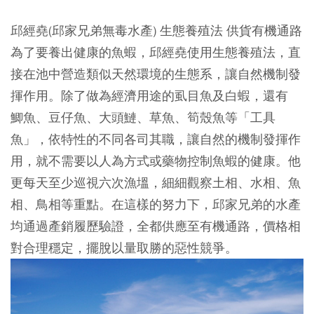
邱經堯(邱家兄弟無毒水產) 生態養殖法 供貨有機通路
為了要養出健康的魚蝦，邱經堯使用生態養殖法，直
接在池中營造類似天然環境的生態系，讓自然機制發
揮作用。除了做為經濟用途的虱目魚及白蝦，還有
鯽魚、豆仔魚、大頭鰱、草魚、筍殼魚等「工具
魚」，依特性的不同各司其職，讓自然的機制發揮作
用，就不需要以人為方式或藥物控制魚蝦的健康。他
更每天至少巡視六次漁塭，細細觀察土相、水相、魚
相、鳥相等重點。在這樣的努力下，邱家兄弟的水產
均通過產銷履歷驗證，全都供應至有機通路，價格相
對合理穩定，擺脫以量取勝的惡性競爭。