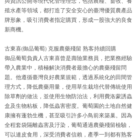
與資訊公開等現代化管理理念，包括農糧、畜牧、養
殖水產等領域，都打造了安全安心的臺灣優質農產品
牌形象，吸引消費者指定購買，形成一股強大的良食
新商機。
古東喜(御品葡萄) 克服農藥殘留 熟客持續回購
御品葡萄負責人古東喜曾是壽險業務員，把業務經驗
帶入農業中，積極解決消費者最擔心的農藥殘留問
題。他遵循臺灣良好農業規範，透過系統化的田間管
理方式，降低農藥用量，使用草生栽培代替傳統使用
除草劑的做法，並使用生物防治法，利用費洛蒙誘蟲
盒及生物粘板，降低蟲害密度。葡萄園的土地自然健
康擁有蓬勃生機，甚至吸引許多小鳥前來築巢。因為
全程套袋隔離蟲害及汙染，葡萄通過農藥殘留檢驗，
可以連皮食用，深受消費者信賴，產季一到都有熟客