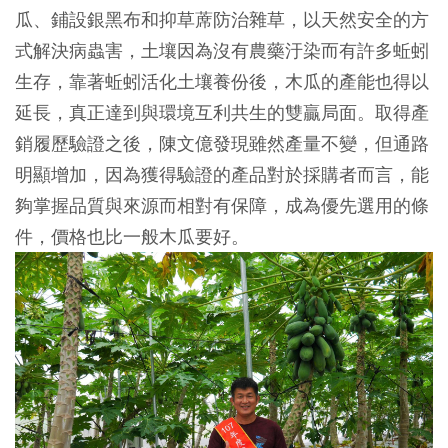
瓜、鋪設銀黑布和抑草蓆防治雜草，以天然安全的方
式解決病蟲害，土壤因為沒有農藥汙染而有許多蚯蚓
生存，靠著蚯蚓活化土壤養份後，木瓜的產能也得以
延長，真正達到與環境互利共生的雙贏局面。取得產
銷履歷驗證之後，陳文億發現雖然產量不變，但通路
明顯增加，因為獲得驗證的產品對於採購者而言，能
夠掌握品質與來源而相對有保障，成為優先選用的條
件，價格也比一般木瓜要好。