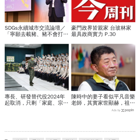
SDGs永續城市交流論壇／
豪門政界皆親家 台玻林家
「寧願去載豬、豬不會打
最具政商實力 P.30
1999」翻轉客運司機荒！
桃園市4大倡議，重構公共
運輸DNA
專長、研發替代役2024年
陳時中的妻子看似平凡音樂
起取消，只剩「家庭、宗
老師，其實家世顯赫，祖父
教」未來也要打靶…申請資
創辦高醫！大學同學揭底
Ads by
格、役期薪資一次看
「陳時中戀愛史」