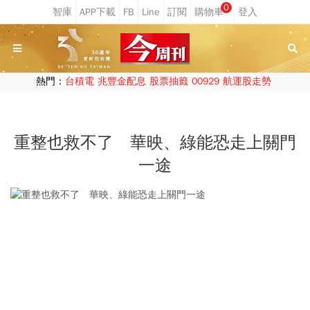
0
熱門：
台積電
兆豐金配息
股票抽籤
00929
航運股走勢
重整也救不了 華映、綠能恐走上關門
一途