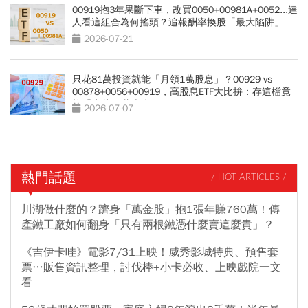
00919抱3年果斷下車，改買0050+00981A+0052...達
人看這組合為何搖頭？追報酬率換股「最大陷阱」
2026-07-21
只花81萬投資就能「月領1萬股息」？00929 vs
00878+0056+00919，高股息ETF大比拚：存這檔竟
能「少花30萬本金」
2026-07-07
熱門話題
/ HOT ARTICLES /
川湖做什麼的？躋身「萬金股」抱1張年賺760萬！傳
產鐵工廠如何翻身「只有兩根鐵憑什麼賣這麼貴」？
《吉伊卡哇》電影7/31上映！威秀影城特典、預售套
票…販售資訊整理，討伐棒+小卡必收、上映戲院一文
看