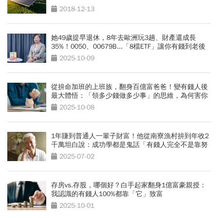
2018-12-13
她49歲提早退休，8年去歐洲玩3趟、財產還成長
35%！0050、00679B...「8檔ETF」讓你有錢到老後
2025-10-09
從拚命加班的上班族，翻身百億富爸爸！變有錢人後
最大體悟：「領多少錢做多少事」的思維，為何害你
變窮？
2025-10-08
1年賺到普通人一輩子財富！他從南寮漁村拚到年收2
千萬坦白說：成功學都是鬼話「有錢人完全不是靠努
力」
2025-07-02
存房vs.存股，哪個好？白手起家翻身1億富豪親授：
我認識的有錢人100%都靠「它」致富
2025-10-01