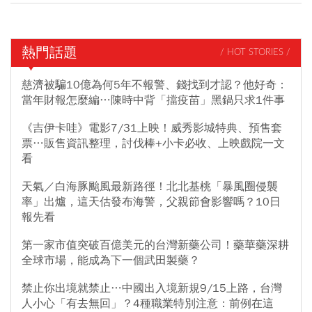
熱門話題
/ HOT STORIES /
慈濟被騙10億為何5年不報警、錢找到才認？他好奇：
當年財報怎麼編…陳時中背「擋疫苗」黑鍋只求1件事
《吉伊卡哇》電影7/31上映！威秀影城特典、預售套
票…販售資訊整理，討伐棒+小卡必收、上映戲院一文
看
天氣／白海豚颱風最新路徑！北北基桃「暴風圈侵襲
率」出爐，這天估發布海警，父親節會影響嗎？10日
報先看
第一家市值突破百億美元的台灣新藥公司！藥華藥深耕
全球市場，能成為下一個武田製藥？
禁止你出境就禁止…中國出入境新規9/15上路，台灣
人小心「有去無回」？4種職業特別注意：前例在這