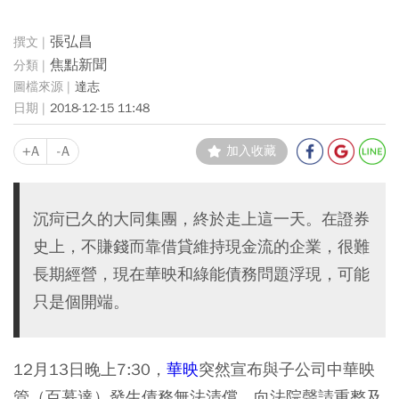
張弘昌
焦點新聞
達志
2018-12-15 11:48
+A
-A
加入收藏
沉疴已久的大同集團，終於走上這一天。在證券
史上，不賺錢而靠借貸維持現金流的企業，很難
長期經營，現在華映和綠能債務問題浮現，可能
只是個開端。
12月13日晚上7:30，
華映
突然宣布與子公司中華映
管（百慕達）發生債務無法清償，向法院聲請重整及