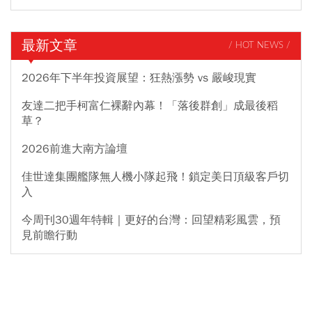
最新文章
/ HOT NEWS /
2026年下半年投資展望：狂熱漲勢 vs 嚴峻現實
友達二把手柯富仁裸辭內幕！「落後群創」成最後稻
草？
2026前進大南方論壇
佳世達集團艦隊無人機小隊起飛！鎖定美日頂級客戶切
入
今周刊30週年特輯｜更好的台灣：回望精彩風雲，預
見前瞻行動