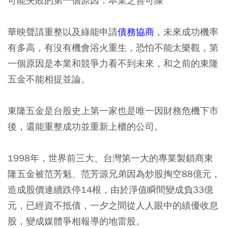
可能失敗的第一個原因：本業乏善可陳
華映聲請重整以及綠能申請
債務協商
，未來成功機率
有多高，有沒有機會浴火重生，恐怕不能太樂觀，第
一個原因是本業和競爭力看不到未來，和之前的東隆
五金不能相提並論。
東隆五金是台股史上第一家也是唯一因財務危機下市
後，還能重整成功並重新上櫃的公司。
1998年，世界前三大、台灣第一大的專業製鎖商東
隆五金被范芳魁、范芳源兄弟因為炒股掏空88億元，
造成股價連續跌停14根，由於淨值瞬間變成負33億
元，已經資不抵債，一夕之間從人人眼中的績優收息
股，變成媒體爭相報導的地雷股。