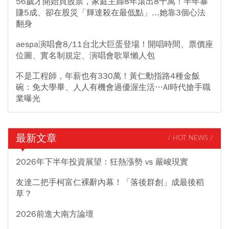
56歲才開始買股票，家庭主婦8年滾出8千萬！半年暴
賺5成、卻在股災「輝達殺在最低點」...她靠3個心法
翻身
aespa演唱會8/11台北大巨蛋登場！開唱時間、票價座
位圖、實名制規定、演唱會歌單懶人包
不是工程師，年薪也有330萬！黃仁勳指路4種金飯
碗：免大學畢、人人有機會過優渥生活…AI時代搶手職
業曝光
最新文章
/ HOT NEWS /
2026年下半年投資展望：狂熱漲勢 vs 嚴峻現實
友達二把手柯富仁裸辭內幕！「落後群創」成最後稻
草？
2026前進大南方論壇