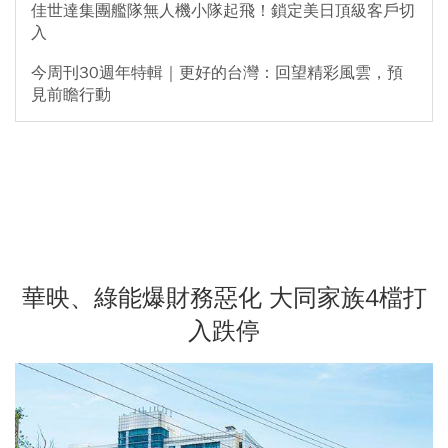
佳世達集團艦隊無人機小隊起飛！鎖定美日頂級客戶切
入
今周刊30週年特輯｜更好的台灣：回望精彩風雲，預
見前瞻行動
華映、綠能爆財務惡化 大同家族4檔打
入跌停