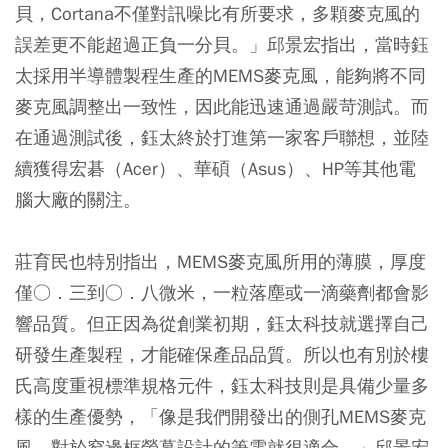
貝，Cortana不僅對訊噪比有所要求，多顆麥克風的
誤差更不能超過正負一分貝。」邱景宏指出，當時鈺
太採用半導體製程生產的MEMS麥克風，能夠將不同
麥克風調整出一致性，因此能迅速通過嚴苛測試。而
在通過測試後，鈺太終於打進第一家客戶聯想，並陸
續獲得宏碁（Acer）、華碩（Asus）、HP等其他電
腦大廠的關注。
莊育民也特別指出，MEMS麥克風所用的薄膜，厚度
僅○．三到○．八微米，一粒落塵或一滴藥劑都會影
響品質。但正因為從創業初期，鈺太科技就選擇自己
研發生產製程，才能確保產品品質。所以也有別於樓
氏高度重視標準規格元件，鈺太科技則是具備少量多
樣的生產優勢，「像是我們開發出的側孔MEMS麥克
風，對於窄邊框螢幕設計的筆電就很適合。」邱景宏