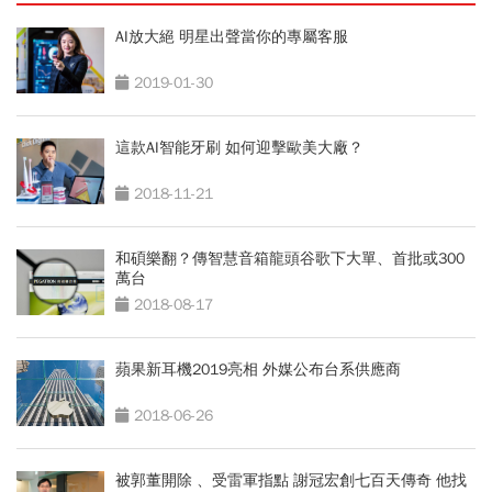
AI放大絕 明星出聲當你的專屬客服
2019-01-30
這款AI智能牙刷 如何迎擊歐美大廠？
2018-11-21
和碩樂翻？傳智慧音箱龍頭谷歌下大單、首批或300
萬台
2018-08-17
蘋果新耳機2019亮相 外媒公布台系供應商
2018-06-26
被郭董開除 、受雷軍指點 謝冠宏創七百天傳奇 他找