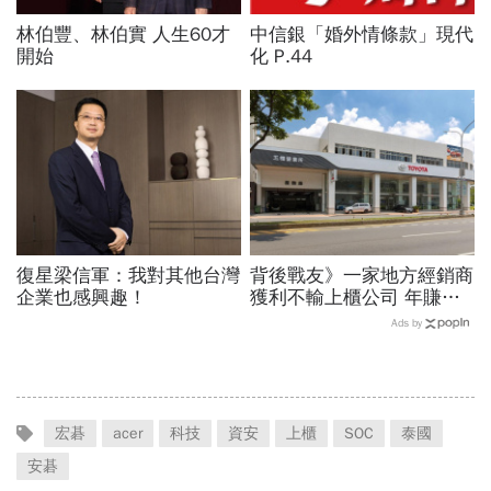
林伯豐、林伯實 人生60才
中信銀「婚外情條款」現代
開始
化 P.44
復星梁信軍：我對其他台灣
背後戰友》一家地方經銷商
企業也感興趣！
獲利不輸上櫃公司 年賺一
百億！揭祕和泰「賣車幫」
Ads by
驚人財力
宏碁
acer
科技
資安
上櫃
SOC
泰國
安碁