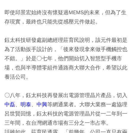
即使邱景宏始終沒有懷疑過MEMS的未來，但為了生
存現實，最終也只能先從感壓元件做起。
鈺太科技研發處副總經理莊育民說明，該元件最初是
為了活動扳手設計的，「後來發現拿來做手機觸控也
不錯。」於是○七年，他們開始切入智慧型手機市
場，也與半導體零組件通路商大聯大合作，希望以此
養活公司。
○八年，鈺太科技再發展出電源管理晶片產品，切入
中磊
、
明泰
、
中興
等網通業者。大聯大業務一處協理
呂世賢回憶，鈺太科技的電源管理晶片從一二年到一
三年間，在台灣網通市場有三分之一市占率。
話雖如此，莊育民透露，「前幾年，公司一直只有兩