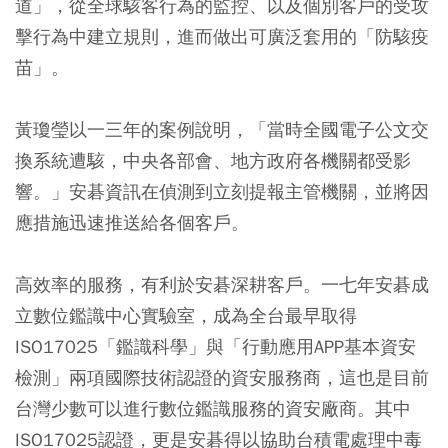
道」，從全球駭客行為的監控、以及個別客戶的受攻
擊行為中建立規則，進而做出可廣泛套用的「防駭疫
苗」。
黃瓊瑩以一三年的案例說明，「當時全國電子公文交
換系統遭駭，中央各部會、地方政府各機關都受影
響。」安碁資訊在偵測到立刻提報主管機關，並將因
應措施迅速推送給各個客戶。
高效率的服務，有利於安碁深耕客戶。一七年安碁成
立數位鑑識中心實驗室，成為全台最早取得
ISO17025「鑑識科學」與「行動應用APP基本資安
檢測」兩項國際技術認證的資安服務商，這也是目前
台灣少數可以進行數位鑑識服務的資安廠商。其中
ISO17025認證，更是安碁得以協助台積電處理中毒