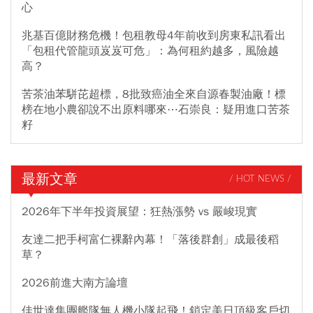
心
兆基百億財務危機！包租教母4年前收到房東私訊看出
「包租代管龍頭岌岌可危」：為何租約越多，風險越
高？
苦茶油苯駢芘超標，8批致癌油全來自源春製油廠！標
榜在地小農卻說不出原料哪來⋯石崇良：疑用進口苦茶
籽
最新文章
/ HOT NEWS /
2026年下半年投資展望：狂熱漲勢 vs 嚴峻現實
友達二把手柯富仁裸辭內幕！「落後群創」成最後稻
草？
2026前進大南方論壇
佳世達集團艦隊無人機小隊起飛！鎖定美日頂級客戶切