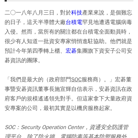
二○一八年八月三日，對於
科技
產業來說，是個難忘
的日子，這天半導體大廠
台積電
罕見地遭遇電腦病毒
入侵。然而，當所有的關注都在台積電全面動員時，
很少有人知道一批資安專家悄悄進駐協助。他們就是
預計今年第四季轉上櫃、
宏碁
集團旗下資安子公司安
碁資訊的團隊。
「我們是最大的（政府部門
SOC
服務商）。」宏碁董
事暨安碁資訊董事長施宣輝自信表示，安碁資訊在政
府客戶的規模遙遙領先對手。但這家拿下大量政府資
安專案的公司，最初其實是以機房服務起家。
SOC：
Security Operation Center，資通安全防護管
理平台，除了防火牆、電腦防毒等基本防禦服務外，