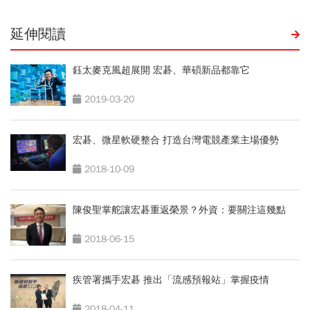
延伸閱讀
鈺太麥克風超展開 宏碁、華碩新品都靠它
2019-03-20
宏碁、微星軟硬整合 打造台灣電競產業主場優勢
2018-10-09
陳俊聖掌舵讓宏碁重返榮景？外資：要關注這幾點
2018-06-15
疾管署攜手宏碁 推出「流感預報站」掌握疫情
2018-04-11