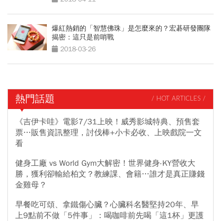
爆紅熱銷的「智慧佛珠」是怎麼來的？宏碁研發團隊
揭密：這只是前哨戰
2018-03-26
熱門話題
/ HOT ARTICLES /
《吉伊卡哇》電影7/31上映！威秀影城特典、預售套
票…販售資訊整理，討伐棒+小卡必收、上映戲院一文
看
健身工廠 vs World Gym大解密！世界健身-KY營收大
勝，獲利卻輸給柏文？教練課、會籍…誰才是真正賺錢
金雞母？
早餐吃可頌、拿鐵傷心臟？心臟科名醫堅持20年、早
上9點前不做「5件事」：喝咖啡前先喝「這1杯」更護