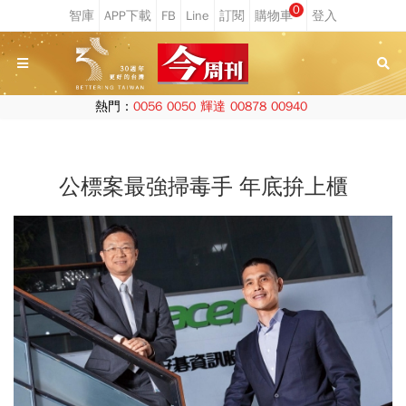
0
熱門：
0056
0050
輝達
00878
00940
公標案最強掃毒手 年底拚上櫃