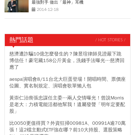
最強對手 做出「最神」耳機
2014-12-18
熱門話題
/ HOT STORIES /
慈濟遭詐騙10億怎麼發生的？陳昱瑄律師見證嚴下跪
博信任！豪宅藏158公斤黃金，洗錢手法曝光…慈濟回
應了
aespa演唱會8/11台北大巨蛋登場！開唱時間、票價座
位圖、實名制規定、演唱會歌單懶人包
黃崇仁治喪張忠謀任主委…兩人交情曝光！曾說Morris
是老大：力積電能活都他幫我！遺屬發聲「明年定要配
股」
比0050更值得買？外資狂掃00981A、00991A逾70萬
張！這2檔主動式ETF強在哪？前10大持股、選股策略