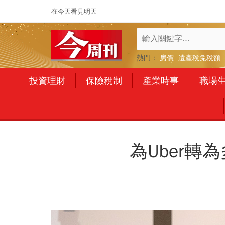
在今天看見明天
熱門：
房價
遺產稅免稅額
投資理財
保險稅制
產業時事
職場
為Uber