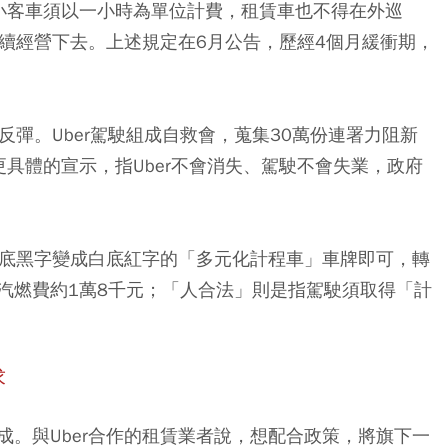
小客車須以一小時為單位計費，租賃車也不得在外巡
繼續經營下去。上述規定在6月公告，歷經4個月緩衝期，
反彈。Uber駕駛組成自救會，蒐集30萬份連署力阻新
具體的宣示，指Uber不會消失、駕駛不會失業，政府
白底黑字變成白底紅字的「多元化計程車」車牌即可，轉
汽燃費約1萬8千元；「人合法」則是指駕駛須取得「計
求
。與Uber合作的租賃業者說，想配合政策，將旗下一