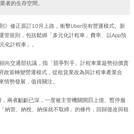
業者的生存空間。
則》修正原訂10月上路，衝擊Uber現有營運模式。新
運管規則，包括鬆綁「多元化計程車」費率、以App預
多元化計程車」。
頻頻向交通部抗議，指「競爭對手」計程車業趁勢抬價賣
合政府政策轉變營運模式，從租賃業改為與計程車產業合
來情勢發展，值得關注。
的大餅，兩者齟齬已深，一度被主管機關開罰上億、暫停服
出「納管、納稅、納保就不取締」的條件，回歸後改與租