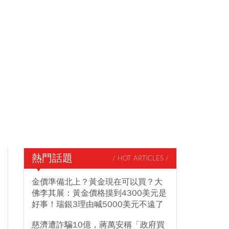
熱門話題
/ HOT ARTICLES /
金價準備北上？黃金現在可以買？大
佛李其展：黃金價格摸到4300美元是
好事！瑞銀3理由喊5000美元不遠了
慈濟遭詐騙10億，蔣萬安稱「政府買