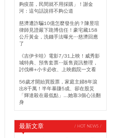
夠疫苗，民間就不用採購」！謝金
河：這句話說得不夠公道
慈濟遭詐騙10億怎麼發生的？陳昱瑄
律師見證嚴下跪博信任！豪宅藏158
公斤黃金，洗錢手法曝光…慈濟回應
了
《吉伊卡哇》電影7/31上映！威秀影
城特典、預售套票…販售資訊整理，
討伐棒+小卡必收、上映戲院一文看
56歲才開始買股票，家庭主婦8年滾
出8千萬！半年暴賺5成、卻在股災
「輝達殺在最低點」...她靠3個心法翻
身
最新文章
/ HOT NEWS /