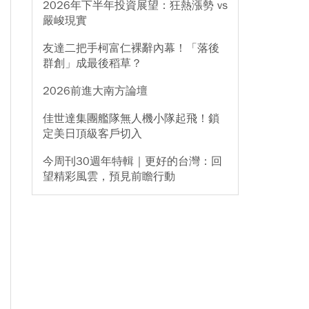
2026年下半年投資展望：狂熱漲勢 vs
嚴峻現實
友達二把手柯富仁裸辭內幕！「落後
群創」成最後稻草？
2026前進大南方論壇
佳世達集團艦隊無人機小隊起飛！鎖
定美日頂級客戶切入
今周刊30週年特輯｜更好的台灣：回
望精彩風雲，預見前瞻行動