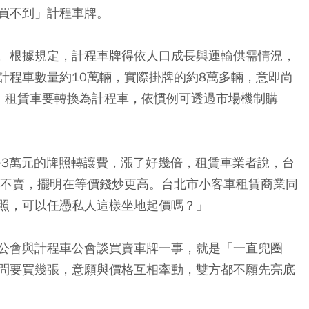
買不到」計程車牌。
。根據規定，計程車牌得依人口成長與運輸供需情況，
計程車數量約10萬輛，實際掛牌的約8萬多輛，意即尚
，租賃車要轉換為計程車，依慣例可透過市場機制購
2~3萬元的牌照轉讓費，漲了好幾倍，租賃車業者說，台
喊不賣，擺明在等價錢炒更高。台北市小客車租賃商業同
照，可以任憑私人這樣坐地起價嗎？」
公會與計程車公會談買賣車牌一事，就是「一直兜圈
問要買幾張，意願與價格互相牽動，雙方都不願先亮底