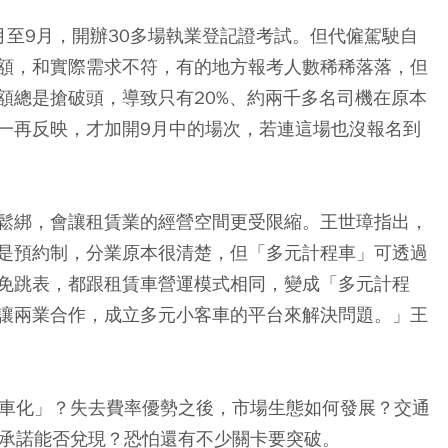
月至9月，開辦30多場執業登記證考試。但代僱駕駛自
額，和實際需求不符，有的地方報考人數稀稀落落，但
額總是搶破頭，導致只有20%、約兩千多名司機在原本
一再反映，才加開9月中的場次，若連這場也沒報名到
鬆綁，會讓租賃業的經營空間更受限縮。王世璋指出，
是預約制，分業原本很清楚，但「多元計程車」可透過
免跳表，都跟租賃車營運模式相同，變成「多元計程
讓兩業合作，成立多元小客車的平台來解決問題。」王
程車化」？失去費率優勢之後，市場生態如何發展？交通
的承諾能否兌現？恐怕還有不少關卡要突破。