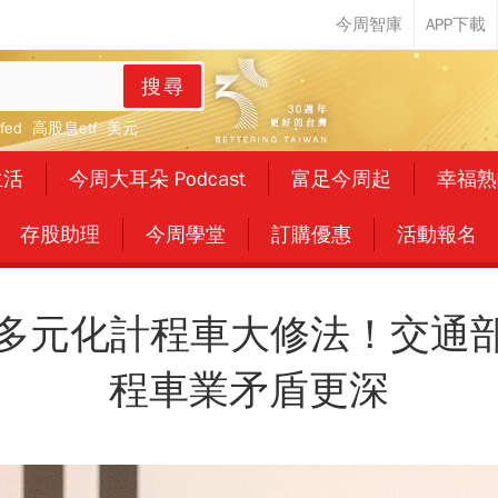
搜尋
fed
高股息etf
美元
生活
今周大耳朵 Podcast
富足今周起
幸福熟
存股助理
今周學堂
訂購優惠
活動報名
轉為多元化計程車大修法！交通
程車業矛盾更深