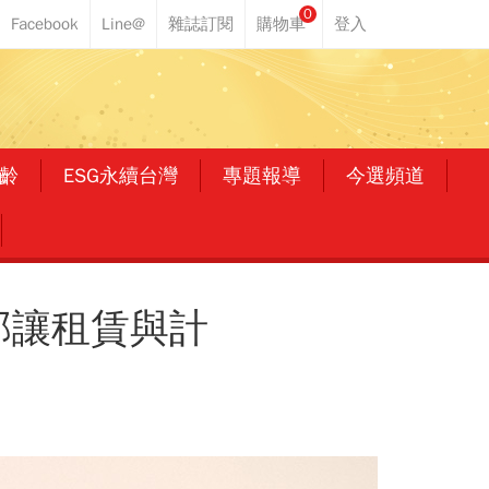
0
齡
ESG永續台灣
專題報導
今選頻道
部讓租賃與計