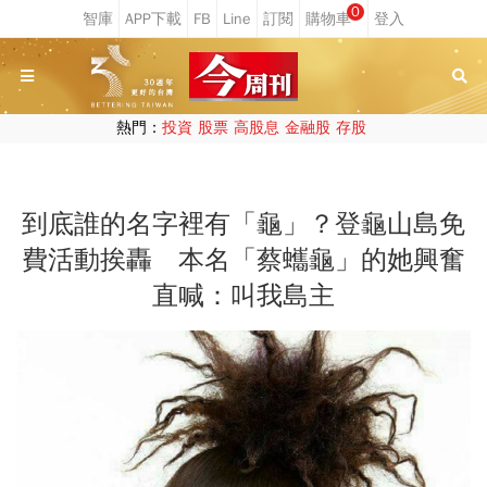
0
熱門：
投資
股票
高股息
金融股
存股
到底誰的名字裡有「龜」？登龜山島免
費活動挨轟 本名「蔡蠵龜」的她興奮
直喊：叫我島主