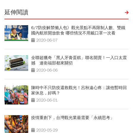
延伸閱讀
6/7防疫解禁懶人包》觀光景點不再限制人數、雙鐵
國內航班開放飲食 哪些情況不用戴口罩一次看
2020-06-07
全聯超獵奇「黑人牙膏蛋糕」聯名開賣！一入口太震
撼 連衛福部都來關切
2020-06-06
陳時中不只防疫還救觀光！呂秋遠心疼：讓他暫時回
家休息，好嗎？
2020-06-01
疫情重創下，台灣觀光業最需要「永續思考」
2020-05-29