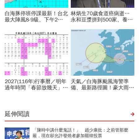
延伸閱讀
「陳時中講什麼鬼話！」 趙少康批：之前管那麼
嚴，現在卻允許發燒者參加罷韓投票