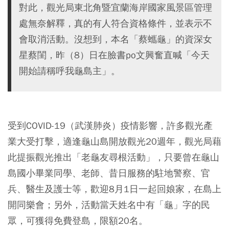
對此，觀光局東北角暨宜蘭海岸國家風景區管理
處無奈解釋，真的有人符合資格條件，並表示不
會取消活動。沒想到，本名「蔡蠵龜」的資深女
星蔡閨，昨（8）日在臉書po文興奮直喊「今天
開始請稱呼我龜島主」。
受到COVID-19（武漢肺炎）疫情影響，許多觀光產
業大受打擊，適逢龜山島開放觀光20週年，觀光局藉
此提振觀光推出「老龜友尋根活動」，只要曾在龜山
島國小畢業同學、老師、昔日服務的駐地警察、官
兵、醫生及護士等，歡迎8月1日一起回娘家，在島上
開同樂會；另外，活動當天姓名中有「龜」字的民
眾，可獲得免費登島，限額20名。