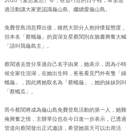
2020（愛您愛您）年，在這巧合的日子裡，希望透
過活動讓大家更認識龜山島、繼續愛龜山島。
免費登島消息釋出後，雖然大部分人抱持懷疑態度，
但本名「蔡蠵龜」的資深女星蔡閨則在臉書興奮大喊
「請叫我龜島主」。
蔡閨過去曾分享過自己名字由來，她表示，因為小時
候全家住澎湖，在她出生時，爸爸看見門外有隻「綠
蠵龜」，因此將她取名為「蔡蠵龜」，她的妹妹則叫
「蔡蠵瓜」。
而今蔡閨將成為龜山島免費登島活動的第一人，她難
掩興奮之情，主辦單位也在今日進一步表示，已透過
管道向蔡閨發出正式邀請，希望她當天可以出席活