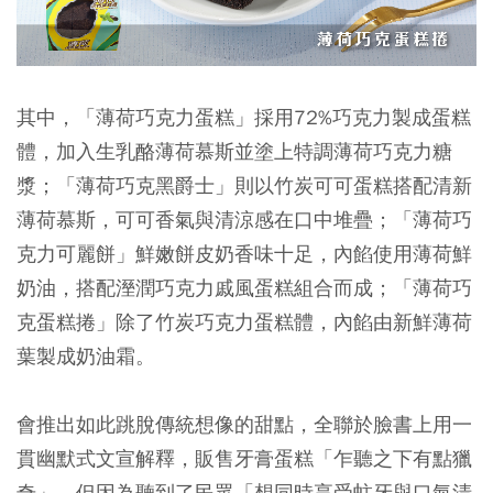
其中，「薄荷巧克力蛋糕」採用72%巧克力製成蛋糕
體，加入生乳酪薄荷慕斯並塗上特調薄荷巧克力糖
漿；「薄荷巧克黑爵士」則以竹炭可可蛋糕搭配清新
薄荷慕斯，可可香氣與清涼感在口中堆疊；「薄荷巧
克力可麗餅」鮮嫩餅皮奶香味十足，內餡使用薄荷鮮
奶油，搭配溼潤巧克力戚風蛋糕組合而成；「薄荷巧
克蛋糕捲」除了竹炭巧克力蛋糕體，內餡由新鮮薄荷
葉製成奶油霜。
會推出如此跳脫傳統想像的甜點，全聯於臉書上用一
貫幽默式文宣解釋，販售牙膏蛋糕「乍聽之下有點獵
奇」，但因為聽到了民眾「想同時享受蛀牙與口氣清