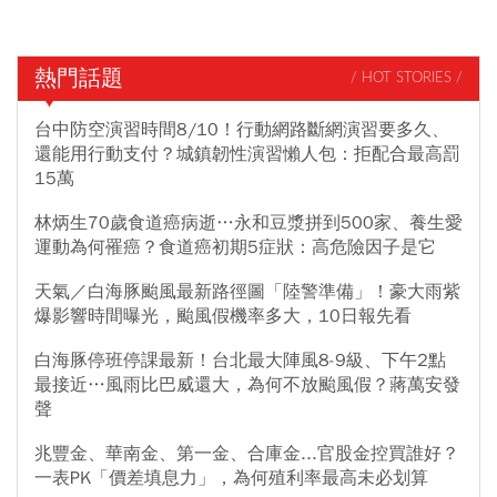
熱門話題
/ HOT STORIES /
台中防空演習時間8/10！行動網路斷網演習要多久、
還能用行動支付？城鎮韌性演習懶人包：拒配合最高罰
15萬
林炳生70歲食道癌病逝…永和豆漿拼到500家、養生愛
運動為何罹癌？食道癌初期5症狀：高危險因子是它
天氣／白海豚颱風最新路徑圖「陸警準備」！豪大雨紫
爆影響時間曝光，颱風假機率多大，10日報先看
白海豚停班停課最新！台北最大陣風8-9級、下午2點
最接近…風雨比巴威還大，為何不放颱風假？蔣萬安發
聲
兆豐金、華南金、第一金、合庫金...官股金控買誰好？
一表PK「價差填息力」，為何殖利率最高未必划算