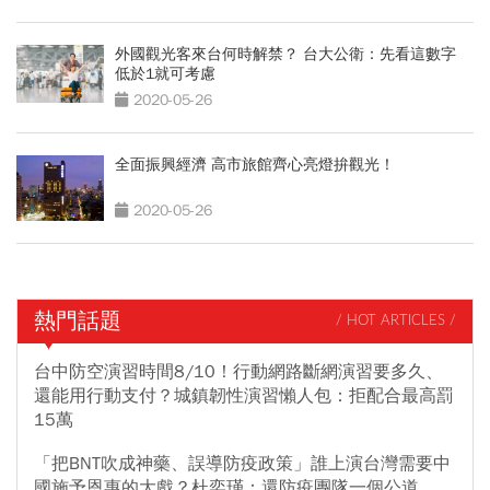
外國觀光客來台何時解禁？ 台大公衛：先看這數字
低於1就可考慮
2020-05-26
全面振興經濟 高市旅館齊心亮燈拚觀光！
2020-05-26
熱門話題
/ HOT ARTICLES /
台中防空演習時間8/10！行動網路斷網演習要多久、
還能用行動支付？城鎮韌性演習懶人包：拒配合最高罰
15萬
「把BNT吹成神藥、誤導防疫政策」誰上演台灣需要中
國施予恩惠的大戲？杜奕瑾：還防疫團隊一個公道