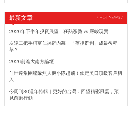
最新文章
/ HOT NEWS /
2026年下半年投資展望：狂熱漲勢 vs 嚴峻現實
友達二把手柯富仁裸辭內幕！「落後群創」成最後稻
草？
2026前進大南方論壇
佳世達集團艦隊無人機小隊起飛！鎖定美日頂級客戶切
入
今周刊30週年特輯｜更好的台灣：回望精彩風雲，預
見前瞻行動