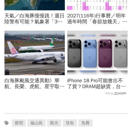
天氣／白海豚慢慢跳！週日
2027(116年)行事曆／明年
陸警有可能？氣象署「3字
過年時間「春節放幾天」、
回應」...最新風雨預測，6
寒假時間暑假日期？連假3
縣市達停班課標準
天以上有9個：請假懶人包
白海豚颱風交通異動》華
iPhone 18 Pro可能會出不
航、長榮、虎航、星宇取消
了貨？DRAM超缺貨，台積
航班：8/6-8/8逾50班次停
電傳10億美元晶片堆廠房
Ads by
飛沖繩！台鐵高鐵公路管制
「只能枯等」…新iPhone會
不斷更新
貴多少
蔡閨
龜山島
觀光
登島
免費