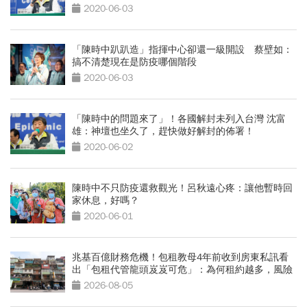
2020-06-03
「陳時中趴趴造」指揮中心卻還一級開設 蔡壁如：
搞不清楚現在是防疫哪個階段
2020-06-03
「陳時中的問題來了」！各國解封未列入台灣 沈富
雄：神壇也坐久了，趕快做好解封的佈署！
2020-06-02
陳時中不只防疫還救觀光！呂秋遠心疼：讓他暫時回
家休息，好嗎？
2020-06-01
兆基百億財務危機！包租教母4年前收到房東私訊看
出「包租代管龍頭岌岌可危」：為何租約越多，風險
越高？
2026-08-05