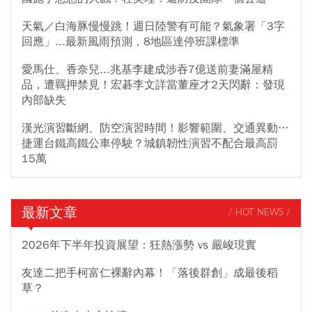
天氣／白海豚慢慢跳！週日陸警有可能？氣象署「3字
回應」...最新風雨預測，8地區達停班課標準
愛馬仕、香奈兒...兆基李建成涉吞7億送前妻滿屋精
品，遭羈押禁見！宏碁李文詳當董座才2天閃辭：發現
內部缺失
漢光演習斷網、防空演習時間！影響範圍、交通異動…
捷運台鐵高鐵公車停駛？城鎮韌性演習不配合最高罰
15萬
最新文章
/ HOT NEWS /
2026年下半年投資展望：狂熱漲勢 vs 嚴峻現實
友達二把手柯富仁裸辭內幕！「落後群創」成最後稻
草？