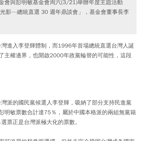
金會與彭明敏基金會周六(3/21)舉辦年度主題活動
光影—總統直選 30 週年鼎談會」，基金會董事長李
台灣進入李登輝體制，而1996年首場總統直選台灣人誕
了主權邊界，也開啟2000年政黨輪替的可能性，這段
向台灣派的國民黨候選人李登輝，吸納了部分支持民進黨
彭明敏票數合計達75％，屬於中國本格派的兩組無黨籍
％選票正是台灣派極大化的票數。