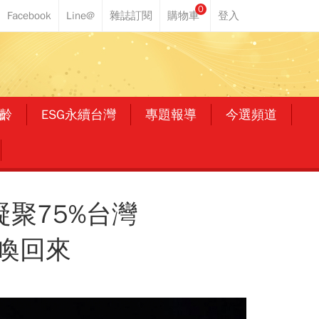
0
齡
ESG永續台灣
專題報導
今選頻道
聚75%台灣
喚回來