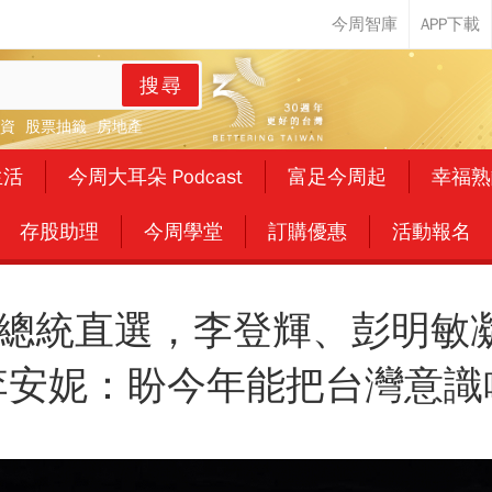
搜尋
資
股票抽籤
房地產
生活
今周大耳朵 Podcast
富足今周起
幸福熟
存股助理
今周學堂
訂購優惠
活動報名
灣總統直選，李登輝、彭明敏凝
李安妮：盼今年能把台灣意識