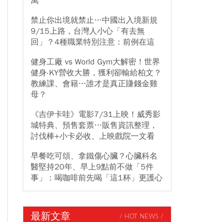
萬
禁止你出境就禁止…中國出入境新規
9/15上路，台灣人小心「有去無
回」？4種職業特別注意：前例在這
健身工廠 vs World Gym大解密！世界
健身-KY營收大勝，獲利卻輸給柏文？
教練課、會籍…誰才是真正賺錢金雞
母？
《吉伊卡哇》電影7/31上映！威秀影
城特典、預售套票…販售資訊整理，
討伐棒+小卡必收、上映戲院一文看
早餐吃可頌、拿鐵傷心臟？心臟科名
醫堅持20年、早上9點前不做「5件
事」：喝咖啡前先喝「這1杯」更護心
最新文章
/ HOT NEWS /