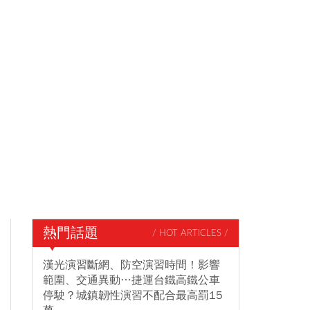
熱門話題
/ HOT ARTICLES /
漢光演習斷網、防空演習時間！影響
範圍、交通異動…捷運台鐵高鐵公車
停駛？城鎮韌性演習不配合最高罰15