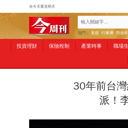
在今天看見明天
熱門：
美股
行事曆
勞保年
投資理財
保險稅制
產業時事
職場
30年前台
派！