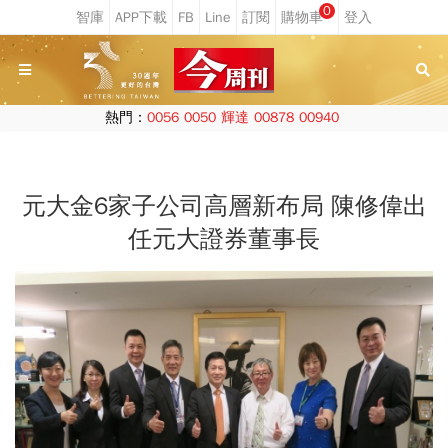
0
熱門：
0056
0050
輝達
00878
00940
元大金6家子公司高層新布局 陳修偉出
任元大證券董事長