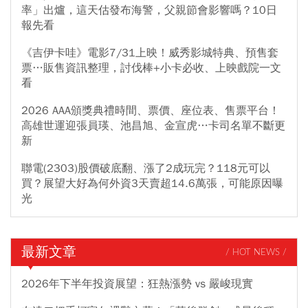
率」出爐，這天估發布海警，父親節會影響嗎？10日
報先看
《吉伊卡哇》電影7/31上映！威秀影城特典、預售套
票…販售資訊整理，討伐棒+小卡必收、上映戲院一文
看
2026 AAA頒獎典禮時間、票價、座位表、售票平台！
高雄世運迎張員瑛、池昌旭、金宣虎…卡司名單不斷更
新
聯電(2303)股價破底翻、漲了2成玩完？118元可以
買？展望大好為何外資3天賣超14.6萬張，可能原因曝
光
最新文章
/ HOT NEWS /
2026年下半年投資展望：狂熱漲勢 vs 嚴峻現實