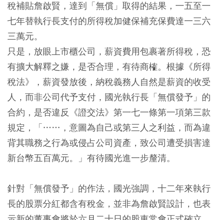
稅補貼詹啟賢，達到「無償」取得的結果，一五至一
七年替執行長支付的所得稅加健保補充保費達一三六
三萬元。
只是，放眼上市櫃公司，薪資費用包裹著所得稅，恐
有擴大解釋之嫌，是否合理，有待商榷。根據《所得
稅法》，薪資發放後，納稅義務人自然是薪資的收受
人，而非公司代予支付，國光執行長「無償發予」的
合約，是否違反《證交法》第一七一條第一項第三款
規定，「……，意圖為自己或第三人之利益，而為違
背其職務之行為或侵占公司資產，致公司遭受損害達
新台幣五百萬元。」有待國光進一步釐清。
針對「無償發予」的作法，國光強調，十二年來執行
長的股票分紅都含有稅金，並非為詹啟賢設計，也表
示新的董事會將於六月二十日的股東常會正式確立，