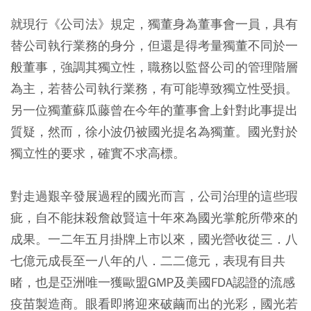
就現行《公司法》規定，獨董身為董事會一員，具有
替公司執行業務的身分，但還是得考量獨董不同於一
般董事，強調其獨立性，職務以監督公司的管理階層
為主，若替公司執行業務，有可能導致獨立性受損。
另一位獨董蘇瓜藤曾在今年的董事會上針對此事提出
質疑，然而，徐小波仍被國光提名為獨董。國光對於
獨立性的要求，確實不求高標。
對走過艱辛發展過程的國光而言，公司治理的這些瑕
疵，自不能抹殺詹啟賢這十年來為國光掌舵所帶來的
成果。一二年五月掛牌上市以來，國光營收從三．八
七億元成長至一八年的八．二二億元，表現有目共
睹，也是亞洲唯一獲歐盟GMP及美國FDA認證的流感
疫苗製造商。眼看即將迎來破繭而出的光彩，國光若