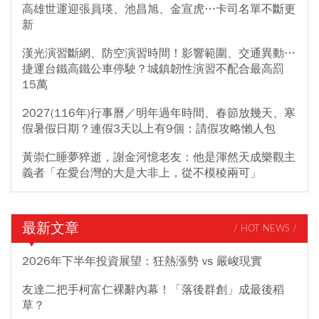
高雄世運迎張員瑛、池昌旭、金宣虎…卡司名單不斷更
新
漢光演習斷網、防空演習時間！影響範圍、交通異動…
捷運台鐵高鐵公車停駛？城鎮韌性演習不配合最高罰
15萬
2027(116年)行事曆／明年過年時間、春節放幾天、寒
假暑假日期？連假3天以上有9個：請假攻略懶人包
黃崇仁睡夢猝逝，謝金河憶老友：他是渾然天成樂觀主
義者「在愛台灣的大是大非上，從不模稜兩可」
最新文章
/ HOT NEWS /
2026年下半年投資展望：狂熱漲勢 vs 嚴峻現實
友達二把手柯富仁裸辭內幕！「落後群創」成最後稻
草？