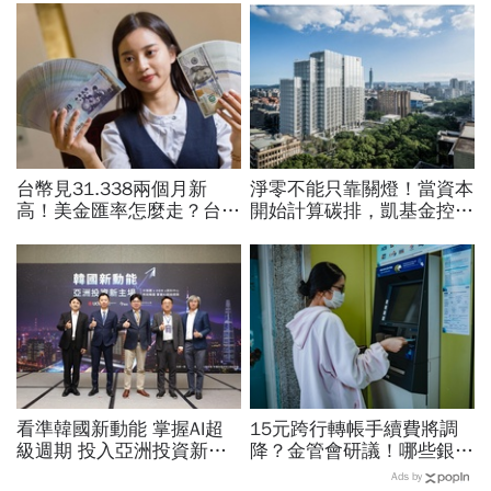
台幣見31.338兩個月新
淨零不能只靠關燈！當資本
高！美金匯率怎麼走？台股
開始計算碳排，凱基金控如
4萬2，大佛李其展拆解：
何用金融影響力改變產業
再來還是看它臉色
看準韓國新動能 掌握AI超
15元跨行轉帳手續費將調
級週期 投入亞洲投資新主
降？金管會研議！哪些銀行
場
已免手續費？數位帳戶、薪
Ads by