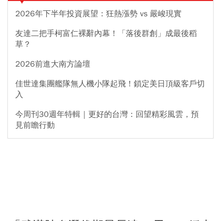
2026年下半年投資展望：狂熱漲勢 vs 嚴峻現實
友達二把手柯富仁裸辭內幕！「落後群創」成最後稻
草？
2026前進大南方論壇
佳世達集團艦隊無人機小隊起飛！鎖定美日頂級客戶切
入
今周刊30週年特輯｜更好的台灣：回望精彩風雲，預
見前瞻行動