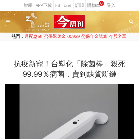
0
熱門：
月配息etf
勞保退休金
00939
勞保年金試算
存股名單
抗疫新寵！台塑化「除菌棒」殺死
99.99％病菌，賣到缺貨斷鏈