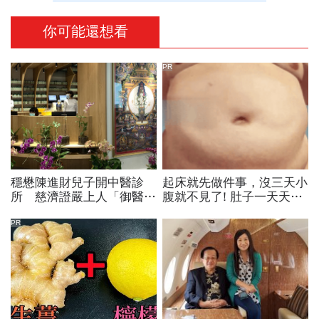
你可能還想看
PR
穩懋陳進財兒子開中醫診
起床就先做件事，沒三天小
所 慈濟證嚴上人「御醫」
腹就不見了! 肚子一天天變
門庭若市
小！
PR