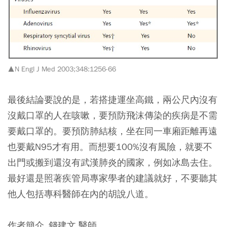
▲N Engl J Med 2003;348:1256-66
最後結論要說的是，若搭捷運坐高鐵，兩公尺內沒有
沒戴口罩的人在咳嗽，要預防飛沫傳染的疾病是不需
要戴口罩的。要預防肺結核，坐在同一車廂距離再遠
也要戴N95才有用。而
想要100%沒有風險，就要不
出門或搬到還沒有武漢肺炎的國家，例如冰島去住。
最好還是照著疾管局專家學者的建議就好，不要聽其
他人包括專科醫師在內的胡說八道。
作者簡介_錢建文 醫師