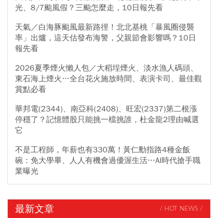
光、8/7颱風假？三颱怎麼走，10日報先看
天氣／白海豚颱風最新路徑！北北基桃「暴風圈侵襲
率」出爐，這天估發布海警，父親節會影響嗎？10日
報先看
2026夏季煙火懶人包／大稻埕煙火、淡水漁人碼頭、
東石海上煙火…全台花火施放時間、表演卡司、最佳觀
賞點必看
華邦電(2344)、南亞科(2408)、旺宏(2337)第二根漲
停穩了？記憶體股只能挑一檔挑誰，杜金龍2理由喊選
它
不是工程師，年薪也有330萬！黃仁勳指路4種金飯
碗：免大學畢、人人有機會過優渥生活…AI時代搶手職
業曝光
最新文章
/ HOT NEWS /