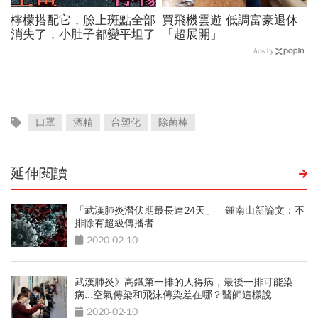
檸檬搭配它，臉上斑點全部
買飛機雲遊 低調富豪退休
消失了，小肚子都變平坦了
「超展開」
Ads by
口罩
酒精
台塑化
除菌棒
延伸閱讀
「武漢肺炎潛伏期最長達24天」 鍾南山新論文：不
排除有超級傳播者
2020-02-10
武漢肺炎》高鐵第一排的人得病，最後一排可能染
病...空氣傳染和飛沫傳染差在哪？醫師這樣說
2020-02-10