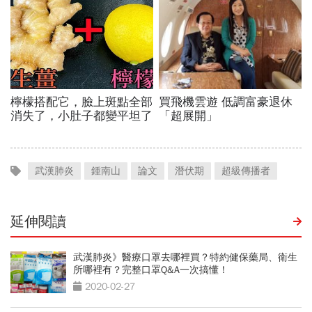
武漢肺炎
鍾南山
論文
潛伏期
超級傳播者
延伸閱讀
武漢肺炎》醫療口罩去哪裡買？特約健保藥局、衛生
所哪裡有？完整口罩Q&A一次搞懂！
2020-02-27