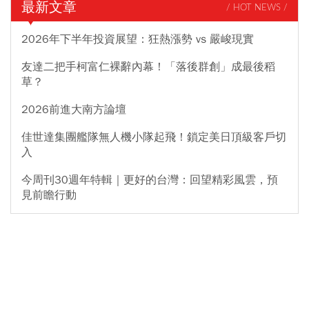
最新文章
/ HOT NEWS /
2026年下半年投資展望：狂熱漲勢 vs 嚴峻現實
友達二把手柯富仁裸辭內幕！「落後群創」成最後稻
草？
2026前進大南方論壇
佳世達集團艦隊無人機小隊起飛！鎖定美日頂級客戶切
入
今周刊30週年特輯｜更好的台灣：回望精彩風雲，預
見前瞻行動