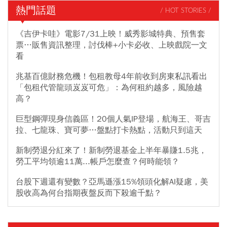
熱門話題
/ HOT STORIES /
《吉伊卡哇》電影7/31上映！威秀影城特典、預售套
票…販售資訊整理，討伐棒+小卡必收、上映戲院一文
看
兆基百億財務危機！包租教母4年前收到房東私訊看出
「包租代管龍頭岌岌可危」：為何租約越多，風險越
高？
巨型鋼彈現身信義區！20個人氣IP登場，航海王、哥吉
拉、七龍珠、寶可夢…盤點打卡熱點，活動只到這天
新制勞退分紅來了！新制勞退基金上半年暴賺1.5兆，
勞工平均領逾11萬...帳戶怎麼查？何時能領？
台股下週還有變數？亞馬遜漲15%領頭化解AI疑慮，美
股收高為何台指期夜盤反而下殺逾千點？