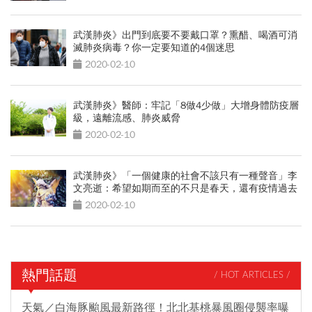
武漢肺炎》出門到底要不要戴口罩？熏醋、喝酒可消
滅肺炎病毒？你一定要知道的4個迷思
2020-02-10
武漢肺炎》醫師：牢記「8做4少做」大增身體防疫層
級，遠離流感、肺炎威脅
2020-02-10
武漢肺炎》「一個健康的社會不該只有一種聲音」李
文亮逝：希望如期而至的不只是春天，還有疫情過去
的你
2020-02-10
熱門話題
/ HOT ARTICLES /
天氣／白海豚颱風最新路徑！北北基桃暴風圈侵襲率曝