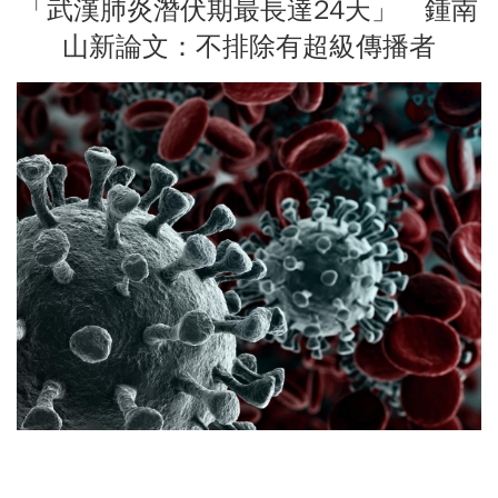
「武漢肺炎潛伏期最長達24天」 鍾南
山新論文：不排除有超級傳播者