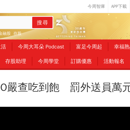
搜尋
金融股
存股
生活
今周大耳朵 Podcast
富足今周起
幸福熟
存股助理
今周學堂
訂購優惠
活動報名
ORO嚴查吃到飽 罰外送員萬