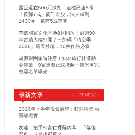
國巨還在500元掙扎，這檔已連6漲
「反彈7成」衝千金股，法人喊到
1430元，還有5成空間
空總國家文化基地8月開放！封閉90
年古蹟大樓打開了…加碼「晴空季
2026」這天登場，16件作品必看
暑假跟團旅遊注意！知名旅行社遭勒
令停業、9家遭廢止或撤照…觀光署完
整黑名單曝光
最新文章
/ HOT NEWS /
2026年下半年投資展望：狂熱漲勢 vs
嚴峻現實
友達二把手柯富仁裸辭內幕！「落後
群創」成最後稻草？