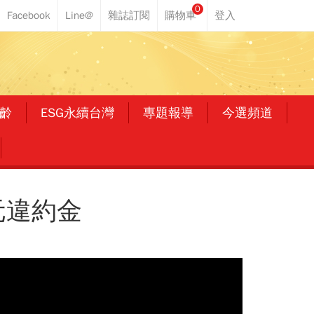
0
齡
ESG永續台灣
專題報導
今選頻道
元違約金