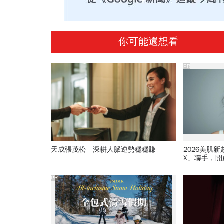
你可能還想看
PR
天成張茂松 深耕人脈逆勢穩穩賺
2026美肌
X」聯手，
PR