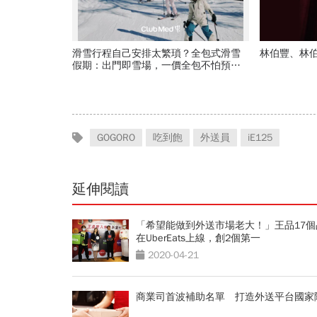
滑雪行程自己安排太繁瑣？全包式滑雪
林伯豐、林伯
假期：出門即雪場，一價全包不怕預算
爆表！
GOGORO
吃到飽
外送員
iE125
延伸閱讀
「希望能做到外送市場老大！」王品17個
在UberEats上線，創2個第一
2020-04-21
商業司首波補助名單 打造外送平台國家