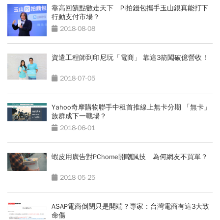
靠高回饋點數走天下 Pi拍錢包攜手玉山銀真能打下
行動支付市場？
2018-08-08
資遣工程師到印尼玩「電商」 靠這3箭闖破億營收！
2018-07-05
Yahoo奇摩購物聯手中租首推線上無卡分期 「無卡」
族群成下一戰場？
2018-06-01
蝦皮用廣告對PChome開嘲諷技 為何網友不買單？
2018-05-25
ASAP電商倒閉只是開端？專家：台灣電商有這3大致
命傷