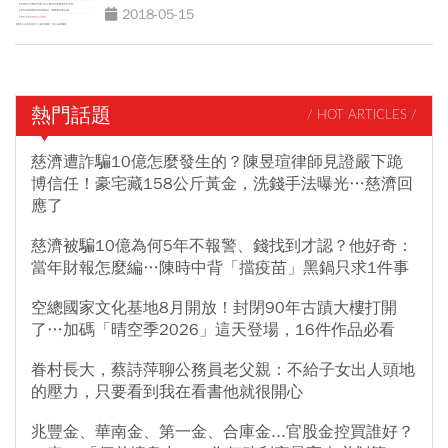
2018-05-15
熱門話題
/ HOT ARTICLES /
慈濟遭詐騙10億怎麼發生的？陳昱瑄律師見證嚴下跪
博信任！豪宅藏158公斤黃金，洗錢手法曝光…慈濟回
應了
慈濟被騙10億為何5年不報警、錢找到才認？他好奇：
當年財報怎麼編…陳時中背「擋疫苗」黑鍋只求1件事
空總國家文化基地8月開放！封閉90年古蹟大樓打開
了…加碼「晴空季2026」這天登場，16件作品必看
眷村長大，蔡詩萍聊公務員老父親：不給子女出人頭地
的壓力，只要看到我在看書他就很開心
兆豐金、華南金、第一金、合庫金...官股金控買誰好？