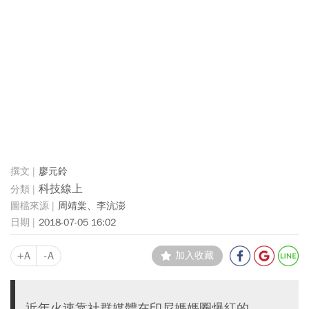
廖元鈴
科技線上
周靖棠、李沆澎
2018-07-05 16:02
+A
-A
加入收藏
近年火速靠社群媒體在印尼媽媽圈爆紅的