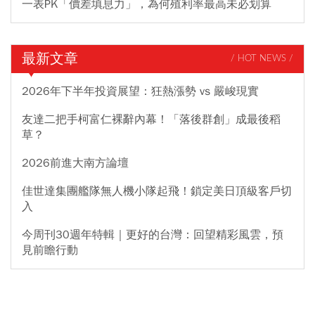
一表PK「價差填息力」，為何殖利率最高未必划算
最新文章
/ HOT NEWS /
2026年下半年投資展望：狂熱漲勢 vs 嚴峻現實
友達二把手柯富仁裸辭內幕！「落後群創」成最後稻
草？
2026前進大南方論壇
佳世達集團艦隊無人機小隊起飛！鎖定美日頂級客戶切
入
今周刊30週年特輯｜更好的台灣：回望精彩風雲，預
見前瞻行動