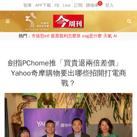
0
熱門：
市值型etf
股票股利怎麼算
esg是什麼
天氣
AI
劍指PChome推「買貴退兩倍差價」
Yahoo奇摩購物要出哪些招開打電商
戰？