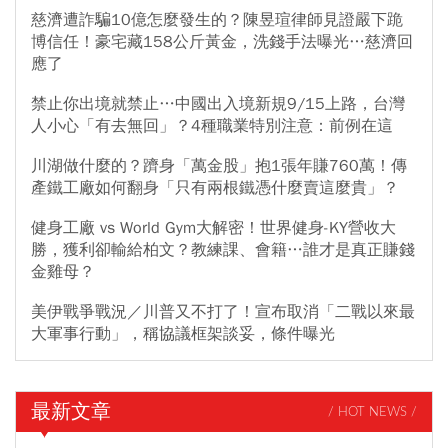
慈濟遭詐騙10億怎麼發生的？陳昱瑄律師見證嚴下跪
博信任！豪宅藏158公斤黃金，洗錢手法曝光…慈濟回
應了
禁止你出境就禁止…中國出入境新規9/15上路，台灣
人小心「有去無回」？4種職業特別注意：前例在這
川湖做什麼的？躋身「萬金股」抱1張年賺760萬！傳
產鐵工廠如何翻身「只有兩根鐵憑什麼賣這麼貴」？
健身工廠 vs World Gym大解密！世界健身-KY營收大
勝，獲利卻輸給柏文？教練課、會籍…誰才是真正賺錢
金雞母？
美伊戰爭戰況／川普又不打了！宣布取消「二戰以來最
大軍事行動」，稱協議框架談妥，條件曝光
最新文章
/ HOT NEWS /