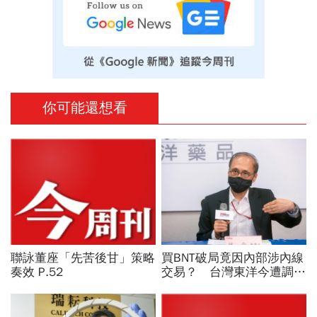
你可能還想看
聯詠董座「先苦後甘」策略
買BNT破局竟因內部涉內線
奏效 P.52
交易？ 台灣東洋今遭調查
局大搜索