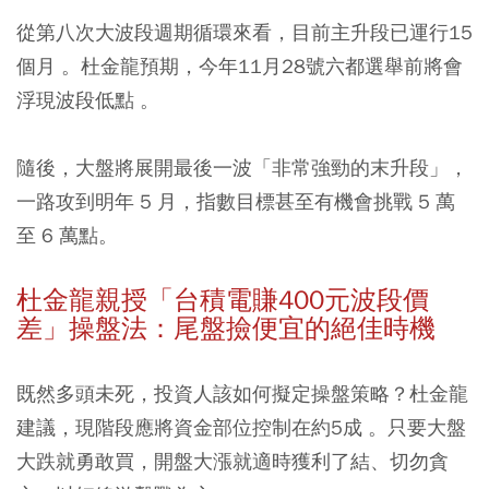
從第八次大波段週期循環來看，目前主升段已運行15
個月 。杜金龍預期，今年11月28號六都選舉前將會
浮現波段低點 。
隨後，大盤將展開最後一波「非常強勁的末升段」，
一路攻到明年 5 月，指數目標甚至有機會挑戰 5 萬
至 6 萬點。
杜金龍親授「台積電賺400元波段價
差」操盤法：尾盤撿便宜的絕佳時機
既然多頭未死，投資人該如何擬定操盤策略？杜金龍
建議，現階段應將資金部位控制在約5成 。只要大盤
大跌就勇敢買，開盤大漲就適時獲利了結、切勿貪