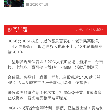
無可能
2026-07-19
熱門話題
/ HOT ARTICLES /
0056比0050抗跌，退休領息更安心？老手揭高股息
「4大致命傷」：股息再投入也追不上，13年總報酬竟
輸600％
巨型鋼彈現身信義區！20個人氣IP登場，航海王、哥吉
拉、七龍珠、寶可夢…盤點打卡熱點，活動只到這天
台積電、聯發科、聯電、群創...台股飆逾1400點叩關
45K，V型反轉來了？杜金龍先挑2檔「便當股」
暑假跟團旅遊注意！知名旅行社遭勒令停業、9家遭廢
止或撤照…觀光署完整黑名單曝光
BIGBANG演唱會台灣時間、票價、座位圖出爐！實名制