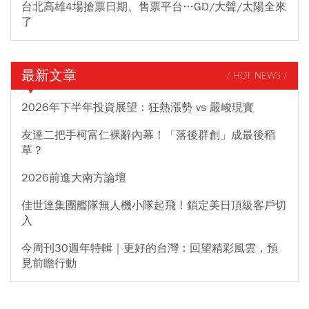
台北高雄4場搶票日期、售票平台…GD/大聲/太陽全來
了
最新文章
/ HOT NEWS /
2026年下半年投資展望：狂熱漲勢 vs 嚴峻現實
友達二把手柯富仁裸辭內幕！「落後群創」成最後稻
草？
2026前進大南方論壇
佳世達集團艦隊無人機小隊起飛！鎖定美日頂級客戶切
入
今周刊30週年特輯｜更好的台灣：回望精彩風雲，預
見前瞻行動