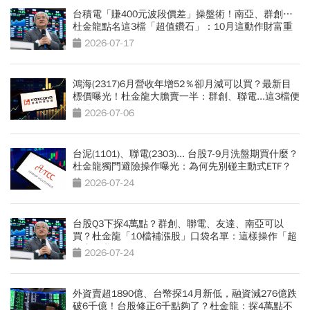
台積電「賺400元波段價差」操盤術！南亞、群創…
杜金龍點名這3檔「超值鑽石」：10月這動作財富重
分配
2026-07-17
鴻海(2317)6月營收年增52％卻月減可以買？最新目
標價曝光！杜金龍大膽賣一半：群創、聯電...這3檔便
當股更有肉
2026-07-06
台泥(1101)、聯電(2303)... 台股7-9月洗盤期買什麼？
杜金龍獨門避險操作曝光：為何先別碰主動式ETF？
2026-07-24
台股Q3下探4萬點？群創、聯電、友達、南亞可以
買？杜金龍「10檔補漲股」口袋名單：這樣操作「超
好賺的啦」
2026-07-24
外資賣超1890億、台幣探14月新低，融資減276億跌
破6千億！台股修正6千點夠了？杜金龍：探4萬點不