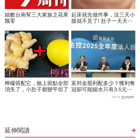
細數台南幫三大家族之花果
起床就先做件事，沒三天小
飄零
腹就不見了! 肚子一天天變
小！
PR
檸檬搭配它，臉上斑點全部
富邦金股利配多少？獲利奪
消失了，小肚子都變平坦了
冠卻可能縮水只有3.5元？
韓蔚廷掛保證：配發率4-5
Ads by
成承諾不變
延伸閱讀