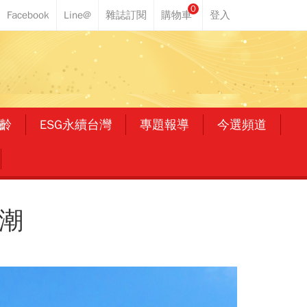
0
齡
ESG永續台灣
專題報導
今選頻道
潮