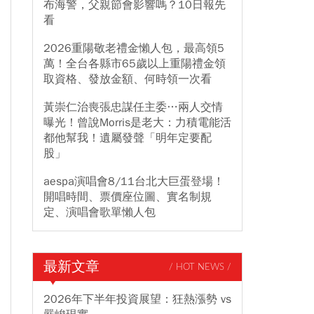
布海警，父親節會影響嗎？10日報先
看
2026重陽敬老禮金懶人包，最高領5
萬！全台各縣市65歲以上重陽禮金領
取資格、發放金額、何時領一次看
黃崇仁治喪張忠謀任主委…兩人交情
曝光！曾說Morris是老大：力積電能活
都他幫我！遺屬發聲「明年定要配
股」
aespa演唱會8/11台北大巨蛋登場！
開唱時間、票價座位圖、實名制規
定、演唱會歌單懶人包
最新文章
/ HOT NEWS /
2026年下半年投資展望：狂熱漲勢 vs