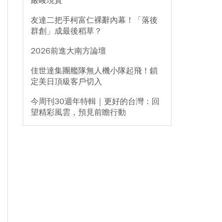
嚴峻現實
友達二把手柯富仁裸辭內幕！「落後
群創」成最後稻草？
2026前進大南方論壇
佳世達集團艦隊無人機小隊起飛！鎖
定美日頂級客戶切入
今周刊30週年特輯｜更好的台灣：回
望精彩風雲，預見前瞻行動