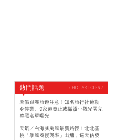
熱門話題
/ HOT ARTICLES /
暑假跟團旅遊注意！知名旅行社遭勒
令停業、9家遭廢止或撤照…觀光署完
整黑名單曝光
天氣／白海豚颱風最新路徑！北北基
桃「暴風圈侵襲率」出爐，這天估發