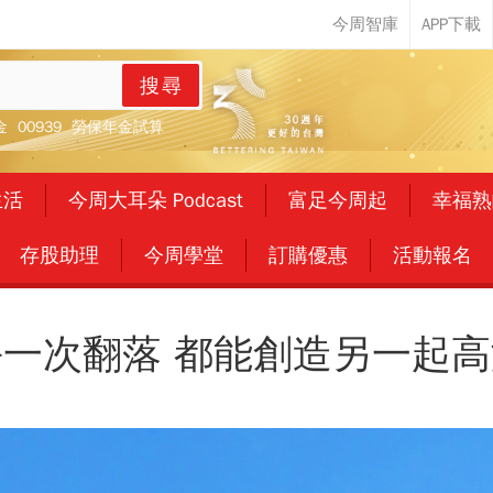
搜尋
金
00939
勞保年金試算
生活
今周大耳朵 Podcast
富足今周起
幸福熟
存股助理
今周學堂
訂購優惠
活動報名
每一次翻落 都能創造另一起高