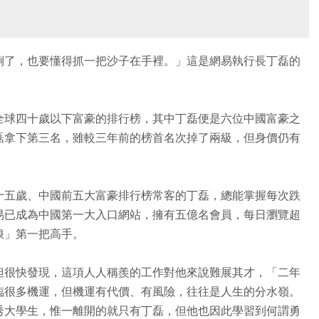
倒了，也要懂得抓一把沙子在手裡。」這是網易執行長丁磊的
選出全球四十歲以下富豪的排行榜，其中丁磊便是六位中國富豪之
磊拿下第三名，雖較三年前的榜首名次掉了兩級，但身價仍有
十五歲、中國前五大富豪排行榜常客的丁磊，總能掌握每次跌
易已成為中國第一大入口網站，擁有五億名會員，每日瀏覽超
浪」第一把高手。
但很快發現，這項人人稱羨的工作對他來說難展其才，「二年
臨很多機運，但機運有代價、有風險，往往是人生的分水嶺。
秀大學生，惟一離開的就只有丁磊，但他也因此學習到何謂勇