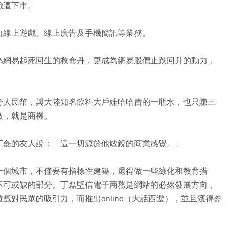
險遭下市。
向線上遊戲、線上廣告及手機簡訊等業務。
為網易起死回生的救命丹，更成為網易股價止跌回升的動力，
分人民幣，與大陸知名飲料大戶娃哈哈賣的一瓶水，也只賺三
做，就是商機。
丁磊的友人說：「這一切源於他敏銳的商業感覺。」
一個城市，不僅要有指標性建築，還得做一些綠化和教育措
不可或缺的部分。丁磊堅信電子商務是網站的必然發展方向，
對民眾的吸引力，而推出online（大話西遊），並且獲得盈