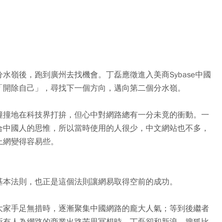
水嶺後，跑到廣州去找機會。丁磊應徵進入美商Sybase中國
「開除自己」，尋找下一個方向，邁向第二個分水嶺。
撞撞地在科技界打拚，但心中對網路總有一分未竟的衝動。一
合中國人的思惟，所以當時使用的人很少，中文網站也不多，
上網變得容易些。
基本法則，也正是這個法則讓網易取得空前的成功。
大家手足無措時，逐漸聚集中國網路的龐大人氣；等到後繼者
所有人為網路的商業出路苦思冥想時，丁磊卻和新浪、搜狐比