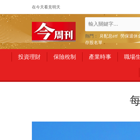
在今天看見明天
熱門：
月配息etf
勞保退休
存股名單
投資理財
保險稅制
產業時事
職場