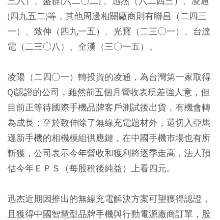
三六）、盛群(六二○二) 、迅杰（六二四三）、凌通
(四九五二)等，其他周邊相關廠商則有聯昌（二四三
一）、致伸（四九一五）、光寶（二三○一）、台達
電（二三○八）、全漢（三○一五）。
凌陽（二四○一）轉投資的凌通，為台灣第一家取得
Qi認證的公司，雖然前五個月營收表現差強人意，但
目前正等待國際手機品牌客戶測試後出貨，有機會轉
為成長；至於致伸除了無線充電題材外，還切入亞馬
遜新手機的相機模組供應鏈，在中國手機市場也有所
斬獲，公司表示今年營收和獲利將逐季走高，法人預
估今年ＥＰＳ（每股稅後純益）上看四元。
迅杰近期因推出的無線充電解決方案可望獲得認證，
且獲得中國智慧型品牌手機與行動電源廠商訂單，股