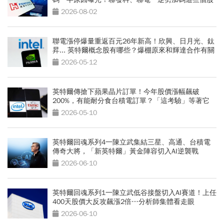
2026-08-02
聯電漲停爆量重返百元26年新高！欣興、日月光、鈦
昇... 英特爾概念股有哪些？爆棚原來和輝達合作有關
2026-05-12
英特爾傳搶下蘋果晶片訂單！今年股價漲幅飆破
200%，有能耐分食台積電訂單？「這考驗」等著它
2026-05-10
英特爾回魂系列4一陳立武集結三星、高通、台積電
傳奇大將，「新英特爾」黃金陣容切入AI逆襲戰
2026-06-10
英特爾回魂系列1一陳立武低谷接盤切入AI賽道！上任
400天股價大反攻飆漲2倍…分析師集體看走眼
2026-06-10