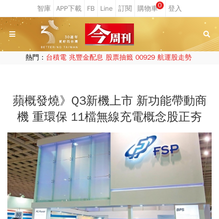
0
熱門：
台積電
兆豐金配息
股票抽籤
00929
航運股走勢
蘋概發燒》Q3新機上市 新功能帶動商
機 重環保 11檔無線充電概念股正夯