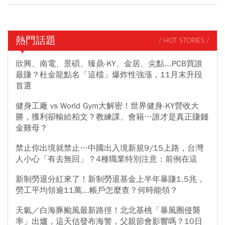
熱門話題
/ HOT STORIES /
欣興、南電、景碩、臻鼎-KY、金居、尖點...PCB買誰
最賺？杜金龍點名「這檔」爆炸性強漲，11月末升段
首選
健身工廠 vs World Gym大解密！世界健身-KY營收大
勝，獲利卻輸給柏文？教練課、會籍…誰才是真正賺錢
金雞母？
禁止你出境就禁止…中國出入境新規9/15上路，台灣
人小心「有去無回」？4種職業特別注意：前例在這
新制勞退分紅來了！新制勞退基金上半年暴賺1.5兆，
勞工平均領逾11萬...帳戶怎麼查？何時能領？
天氣／白海豚颱風最新路徑！北北基桃「暴風圈侵襲
率」出爐，這天估發布海警，父親節會影響嗎？10日