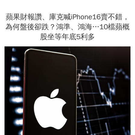
蘋果財報讚、庫克喊iPhone16賣不錯，
為何盤後卻跌？鴻準、鴻海…10檔蘋概
股坐等年底5利多