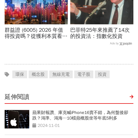
群益證 (6005) 2026 年值
巴菲特25年來推薦了14次
得投資嗎？從獲利本質看價
的投資法：指數化投資
值成長與 ETF 納入利多
Ads by
環保
概念股
無線充電
電子股
投資
延伸閱讀
蘋果財報讚、庫克喊iPhone16賣不錯，為何盤後卻
跌？鴻準、鴻海…10檔蘋概股坐等年底5利多
2024-11-01