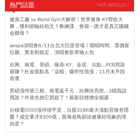
熱門話題
/ HOT ARTICLES /
健身工廠 vs World Gym大解密！世界健身-KY營收大
勝，獲利卻輸給柏文？教練課、會籍…誰才是真正賺錢
金雞母？
aespa演唱會8/11台北大巨蛋登場！開唱時間、票價座
位圖、實名制規定、演唱會歌單懶人包
欣興、南電、景碩、臻鼎-KY、金居、尖點...PCB買誰
最賺？杜金龍點名「這檔」爆炸性強漲，11月末升段
首選
景碩漲停第三根、南電返千元，欣興快亮燈...3檔我該
買誰？外資先挑它買超了！最新目標價全揭露
台積電0050漲停很罕見，台股3186最大漲點背後有隱
憂？成交量才8300億，股海老鳥卻說健康好現象的理
由是？