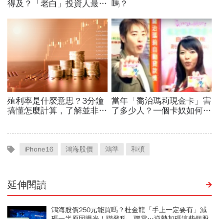
iPhone16
鴻海股價
鴻準
和碩
延伸閱讀
鴻海股價250元能買嗎？杜金龍「手上一定要有」減
碼一半原因曝光！聯發科、聯電…逆勢加碼這些個股