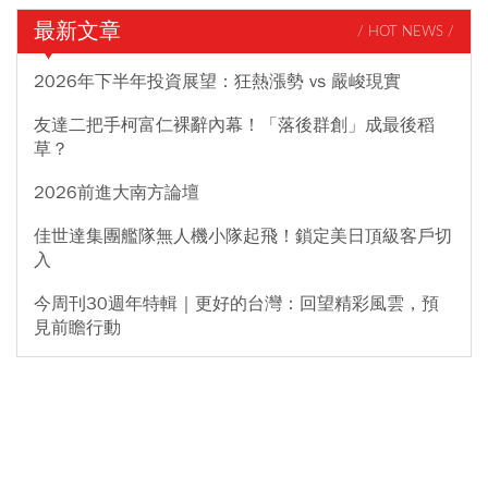
最新文章
/ HOT NEWS /
2026年下半年投資展望：狂熱漲勢 vs 嚴峻現實
友達二把手柯富仁裸辭內幕！「落後群創」成最後稻
草？
2026前進大南方論壇
佳世達集團艦隊無人機小隊起飛！鎖定美日頂級客戶切
入
今周刊30週年特輯｜更好的台灣：回望精彩風雲，預
見前瞻行動