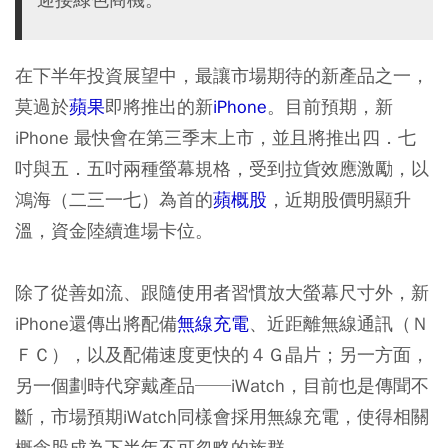
在下半年投資展望中，最讓市場期待的新產品之一，
莫過於
蘋果
即將推出的新
iPhone
。目前預期，新
iPhone 最快會在第三季末上市，並且將推出四．七
吋與五．五吋兩種螢幕規格，受到拉貨效應激勵，以
鴻海（二三一七）為首的
蘋概股
，近期股價明顯升
溫，資金陸續進場卡位。
除了從善如流、跟隨使用者習慣放大螢幕尺寸外，新
iPhone還傳出將配備
無線充電
、近距離無線通訊（Ｎ
ＦＣ），以及配備速度更快的４Ｇ晶片；另一方面，
另一個劃時代穿戴產品──iWatch，目前也是傳聞不
斷，市場預期iWatch同樣會採用無線充電，使得相關
概念股成為下半年不可忽略的族群。