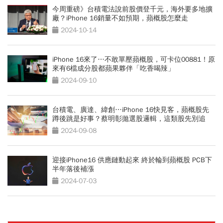
今周重磅》台積電法說前股價登千元，海外要多地擴
廠？iPhone 16銷量不如預期，蘋概股怎麼走
2024-10-14
iPhone 16來了…不敢單壓蘋概股，可卡位00881！原
來有6檔成分股都蘋果夥伴「吃香喝辣」
2024-09-10
台積電、廣達、緯創…iPhone 16快見客，蘋概股先
蹲後跳是好事？蔡明彰拋選股邏輯，這類股先別追
2024-09-08
迎接iPhone16 供應鏈動起來 終於輪到蘋概股 PCB下
半年落後補漲
2024-07-03