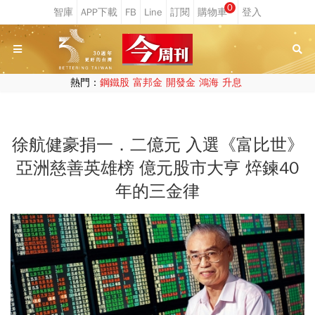
0
熱門：
鋼鐵股
富邦金
開發金
鴻海
升息
徐航健豪捐一．二億元 入選《富比世》
亞洲慈善英雄榜 億元股市大亨 焠鍊40
年的三金律