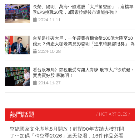
長榮、陽明、萬海…航運股「大戶搶登船」，這檔單
季EPS挑戰20元，3因素拉鋸後市還能多強？
2024-11-11
台塑是排碳大戶，一年碳費有機會從100億大降至10
億元？傳產大咖老闆見彭啓明「進來時臉都很臭」 為
何他有信心台灣能推動碳費、碳交易制度？
2024-10-28
看台股布局》節稅股受有錢人青睞 股市大戶徐航健：
賣房買好股 最聰明！
2014-11-27
熱門話題
/ HOT ARTICLES /
空總國家文化基地8月開放！封閉90年古蹟大樓打開
了…加碼「晴空季2026」這天登場，16件作品必看