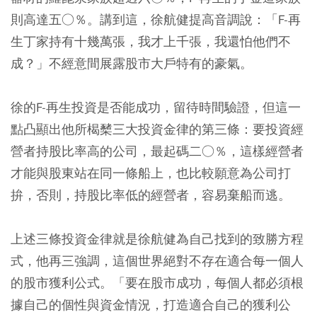
則高達五○％。講到這，徐航健提高音調說：「F-再
生丁家持有十幾萬張，我才上千張，我還怕他們不
成？」不經意間展露股市大戶特有的豪氣。
徐的F-再生投資是否能成功，留待時間驗證，但這一
點凸顯出他所楬櫫三大投資金律的第三條：要投資經
營者持股比率高的公司，最起碼二○％，這樣經營者
才能與股東站在同一條船上，也比較願意為公司打
拚，否則，持股比率低的經營者，容易棄船而逃。
上述三條投資金律就是徐航健為自己找到的致勝方程
式，他再三強調，這個世界絕對不存在適合每一個人
的股市獲利公式。「要在股市成功，每個人都必須根
據自己的個性與資金情況，打造適合自己的獲利公