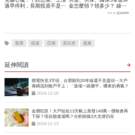
過早停利，長期投資不是每
金怎麼領？領多少？ 線上
天看股價，而是定期看生意
試算就知道
Ads by
股票
投資
亞洲
富比世
股東
延伸閱讀
聯電快見3字頭，台塑殺到20年線還不見盡頭…大戶
籌碼流到散戶手上：「進場一路攤平」哪來的勇氣？
2024-12-16
金價狂跌！大戶短短13天帳上蒸發149萬…價格會再
下探？現在能進場嗎？分析師揭3大支撐仍在
2024-11-13