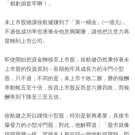
「都虧損套牢啊！」
未上市股雖讓徐航健賺到了「第一桶金」(一億元)，
不過低成功率也逐漸令他意興闌珊，讓他把注意力再
度轉到上市公司。
即使開始把資金轉移至上市股，徐航健仍然秉持著未
上市股的投資原則—長期抱牢具成長力的冷門小型
股，只不過，不同的是，未上市十敗二勝，勝的報酬
率動輒五至十倍，投資上市股反而是六勝四敗，而報
酬率則下降至三至五倍。
徐航健之所以鍾情小型股，特別是新興產業，具後市
爆發力的小型冷門股，對此，他解釋道：「股市就像
挖掘寶藏一樣，當很多人都在同一個地點挖寶時，即