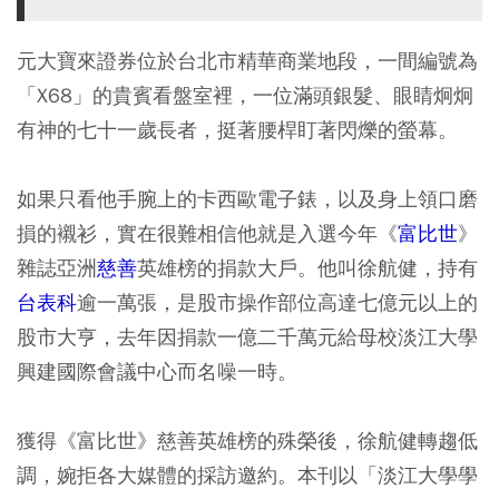
元大寶來證券位於台北市精華商業地段，一間編號為
「X68」的貴賓看盤室裡，一位滿頭銀髮、眼睛炯炯
有神的七十一歲長者，挺著腰桿盯著閃爍的螢幕。
如果只看他手腕上的卡西歐電子錶，以及身上領口磨
損的襯衫，實在很難相信他就是入選今年《
富比世
》
雜誌亞洲
慈善
英雄榜的捐款大戶。他叫徐航健，持有
台表科
逾一萬張，是股市操作部位高達七億元以上的
股市大亨，去年因捐款一億二千萬元給母校淡江大學
興建國際會議中心而名噪一時。
獲得《富比世》慈善英雄榜的殊榮後，徐航健轉趨低
調，婉拒各大媒體的採訪邀約。本刊以「淡江大學學