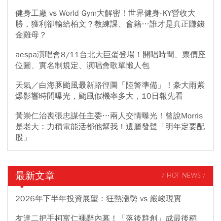
健身工廠 vs World Gym大解密！世界健身-KY營收大
勝，獲利卻輸給柏文？教練課、會籍…誰才是真正賺錢
金雞母？
aespa演唱會8/11台北大巨蛋登場！開唱時間、票價座
位圖、實名制規定、演唱會歌單懶人包
天氣／白海豚颱風最新路徑圖「陸警準備」！豪大雨紫
爆影響時間曝光，颱風假機率多大，10日報先看
黃崇仁治喪張忠謀任主委…兩人交情曝光！曾說Morris
是老大：力積電能活都他幫我！遺屬發聲「明年定要配
股」
最新文章
/ HOT NEWS /
2026年下半年投資展望：狂熱漲勢 vs 嚴峻現實
友達二把手柯富仁裸辭內幕！「落後群創」成最後稻