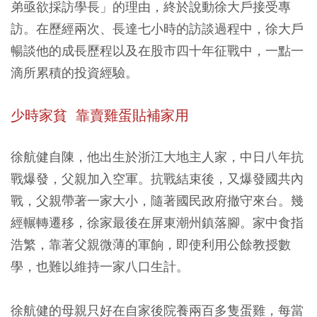
弟亟欲採訪學長」的理由，終於說動徐大戶接受專
訪。在歷經兩次、長達七小時的訪談過程中，徐大戶
暢談他的成長歷程以及在股市四十年征戰中，一點一
滴所累積的投資經驗。
少時家貧 靠賣雞蛋貼補家用
徐航健自陳，他出生於浙江大地主人家，中日八年抗
戰爆發，父親加入空軍。抗戰結束後，又爆發國共內
戰，父親帶著一家大小，隨著國民政府撤守來台。幾
經輾轉遷移，徐家最後在屏東潮州鎮落腳。家中食指
浩繁，靠著父親微薄的軍餉，即使利用公餘教授數
學，也難以維持一家八口生計。
徐航健的母親只好在自家後院養兩百多隻蛋雞，每當