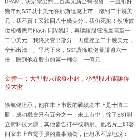
DRAM，決定拿出約二百萬元新台幣投資，一直抱好
幾年到SST以十美元在那斯達克上市，漲到二十幾美
元，我不賣！又跌回八十幾美分，我仍死抱！然後數
位相機應用Flash卡熱潮起，再讓該股狂漲最高至一
二○美元，我終於賣出部分，再重挫至二十幾美元，
全部出清！」平均下來，SST讓徐航健暴賺逾六十
倍，賺到他在股市的第一桶金—一億元。
金律一：大型股只能發小財，小型股才能讓你
發大財
徐航健坦承，他在未上市股的戰績基本上是十敗二
勝，成功機會只有五分之一。未上市中，徐了SST與
立衛科技大賺，其他皆告打平或虧損。他名片上印著
四家未上市電子股的董事頭銜，但坦承不諱地說：