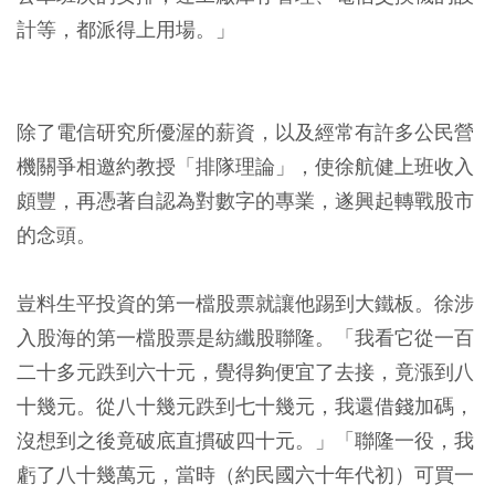
計等，都派得上用場。」
除了電信研究所優渥的薪資，以及經常有許多公民營
機關爭相邀約教授「排隊理論」，使徐航健上班收入
頗豐，再憑著自認為對數字的專業，遂興起轉戰股市
的念頭。
豈料生平投資的第一檔股票就讓他踢到大鐵板。徐涉
入股海的第一檔股票是紡纖股聯隆。「我看它從一百
二十多元跌到六十元，覺得夠便宜了去接，竟漲到八
十幾元。從八十幾元跌到七十幾元，我還借錢加碼，
沒想到之後竟破底直摜破四十元。」「聯隆一役，我
虧了八十幾萬元，當時（約民國六十年代初）可買一