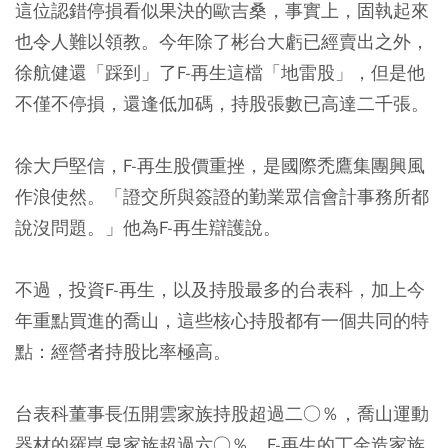
這位認錯停損看似果決的歐吉桑，事實上，固執起來
也令人難以領教。今年除了彬台大虧已經賣出之外，
徐航健還「踩到」了F-再生這檔「地雷股」，但是他
不僅不停損，還逢低加碼，持股張數已高達二千張。
徐大戶堅信，F-再生股價重挫，是國際禿鷹集團興風
作浪使然。「證交所與簽證的勤業眾信會計事務所都
說沒問題。」他為F-再生辯護說。
不過，投資F-再生，以及持股最多的台表科，加上今
年重點買進的喬山，這些核心持股都有一個共同的特
點：經營者持股比率極高。
台表科董事長伍開雲家族持股超過二○％，喬山運動
器材的羅崑泉家族超過六○％，F-再生的丁金造家族