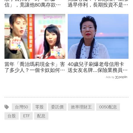
信」，竟讓他80萬存款被
過早停利，長期投資不是每
法院扣押...重要！收到「支
天看股價，而是定期看生意
付命令」你得守住2件事
當年「喬治瑪莉現金卡」害
40歲兒子刷爆老母信用卡
了多少人？一個卡奴如何把
送女友名牌...保險業務員看
500萬債務變成只還23萬
「啃老」：問題不在溺愛，
Ads by
而是父母用錢換孩子的愛
台灣50
零股
委託價
效率理財王
0050配息
台股
ETF
配息