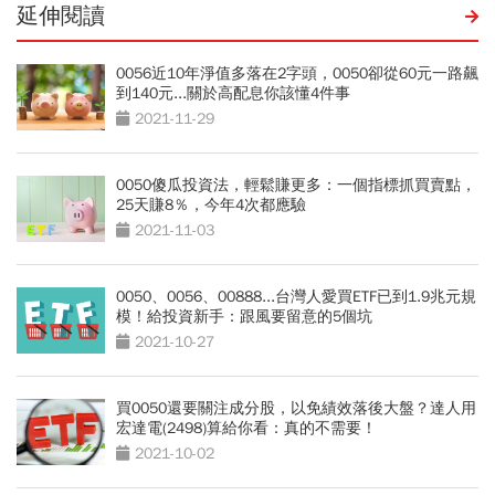
延伸閱讀
0056近10年淨值多落在2字頭，0050卻從60元一路飆
到140元...關於高配息你該懂4件事
2021-11-29
0050傻瓜投資法，輕鬆賺更多：一個指標抓買賣點，
25天賺8％，今年4次都應驗
2021-11-03
0050、0056、00888...台灣人愛買ETF已到1.9兆元規
模！給投資新手：跟風要留意的5個坑
2021-10-27
買0050還要關注成分股，以免績效落後大盤？達人用
宏達電(2498)算給你看：真的不需要！
2021-10-02