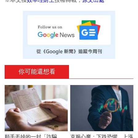
你可能還想看
順手丟掉的一封「詐騙
克服心魔：下跌恐懼、上漲