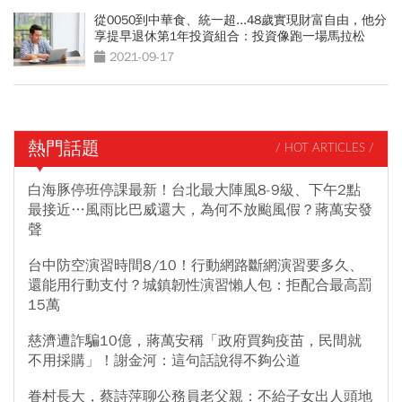
從0050到中華食、統一超...48歲實現財富自由，他分
享提早退休第1年投資組合：投資像跑一場馬拉松
2021-09-17
熱門話題
/ HOT ARTICLES /
白海豚停班停課最新！台北最大陣風8-9級、下午2點
最接近…風雨比巴威還大，為何不放颱風假？蔣萬安發
聲
台中防空演習時間8/10！行動網路斷網演習要多久、
還能用行動支付？城鎮韌性演習懶人包：拒配合最高罰
15萬
慈濟遭詐騙10億，蔣萬安稱「政府買夠疫苗，民間就
不用採購」！謝金河：這句話說得不夠公道
眷村長大，蔡詩萍聊公務員老父親：不給子女出人頭地