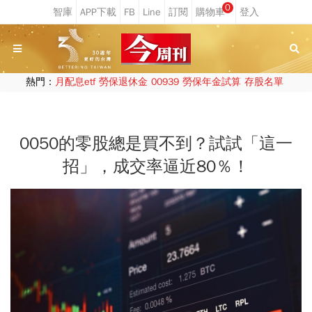
0
熱門：
月配息etf
勞保退休金
00939
勞保年金試算
存股名單
0050的零股總是買不到？試試「這一
招」，成交率逼近80％！