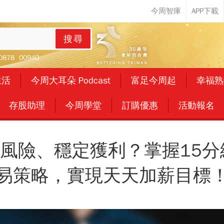
搜尋
0878
00940
生活
今周大耳朵 Podcast
富足今周起
幸福熟
存股助理
今周學堂
訂購優惠
活動報名
風險、穩定獲利？掌握15分
易策略，實現天天加薪目標