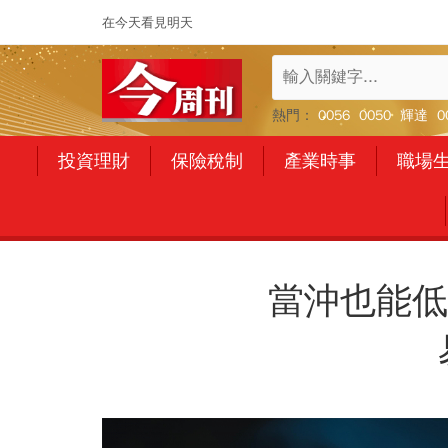
在今天看見明天
熱門：
0056
0050
輝達
0
投資理財
保險稅制
產業時事
職場
當沖也能低