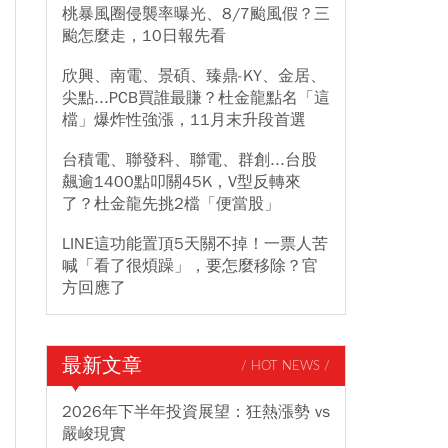
桃暴風圈侵襲率曝光、8/7颱風假？三
颱怎麼走，10日報先看
欣興、南電、景碩、臻鼎-KY、金居、
尖點...PCB買誰最賺？杜金龍點名「這
檔」爆炸性強漲，11月末升段首選
台積電、聯發科、聯電、群創...台股
飆逾1400點叩關45K，V型反轉來
了？杜金龍先挑2檔「便當股」
LINE這功能置頂5天關不掉！一票人苦
喊「看了很煩躁」，要怎麼移除？官
方回應了
最新文章
/ HOT NEWS /
2026年下半年投資展望：狂熱漲勢 vs
嚴峻現實