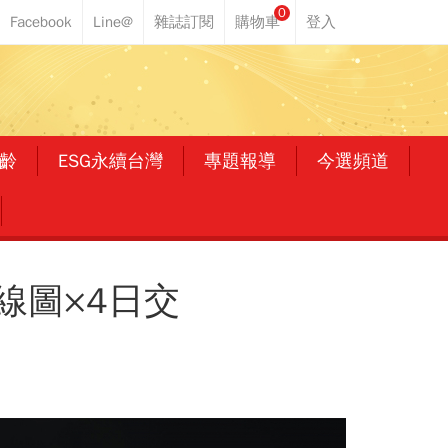
0
齡
ESG永續台灣
專題報導
今選頻道
線圖×4日交
！