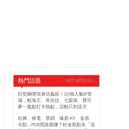
熱門話題
/ HOT ARTICLES /
巨型鋼彈現身信義區！20個人氣IP登
場，航海王、哥吉拉、七龍珠、寶可
夢…盤點打卡熱點，活動只到這天
欣興、南電、景碩、臻鼎-KY、金居、
尖點...PCB買誰最賺？杜金龍點名「這