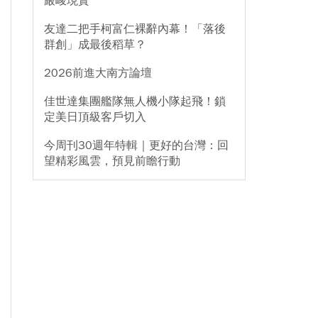
嚴峻現實
友達二把手柯富仁裸辭內幕！「落後
群創」成最後稻草？
2026前進大南方論壇
佳世達集團艦隊無人機小隊起飛！鎖
定美日頂級客戶切入
今周刊30週年特輯｜更好的台灣：回
望精彩風雲，預見前瞻行動