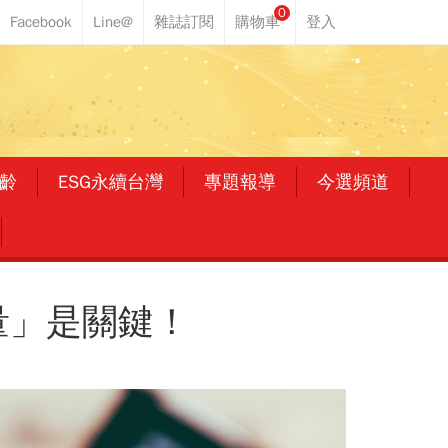
0
齡
ESG永續台灣
專題報導
今選頻道
量」是關鍵！