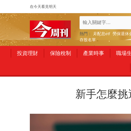
在今天看見明天
熱門：
月配息etf
勞保退休
存股名單
投資理財
保險稅制
產業時事
職場
新手怎麼挑