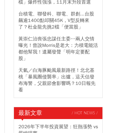
檔」爆炸性強漲，11月末升段首選
台積電、聯發科、聯電、群創...台股
飆逾1400點叩關45K，V型反轉來
了？杜金龍先挑2檔「便當股」
黃崇仁治喪張忠謀任主委…兩人交情
曝光！曾說Morris是老大：力積電能活
都他幫我！遺屬發聲「明年定要配
股」
天氣／白海豚颱風最新路徑！北北基
桃「暴風圈侵襲率」出爐，這天估發
布海警，父親節會影響嗎？10日報先
看
最新文章
/ HOT NEWS /
2026年下半年投資展望：狂熱漲勢 vs