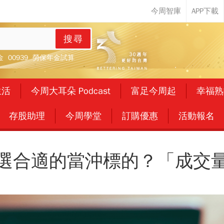
搜尋
金
00939
勞保年金試算
生活
今周大耳朵 Podcast
富足今周起
幸福熟
存股助理
今周學堂
訂購優惠
活動報名
選合適的當沖標的？「成交