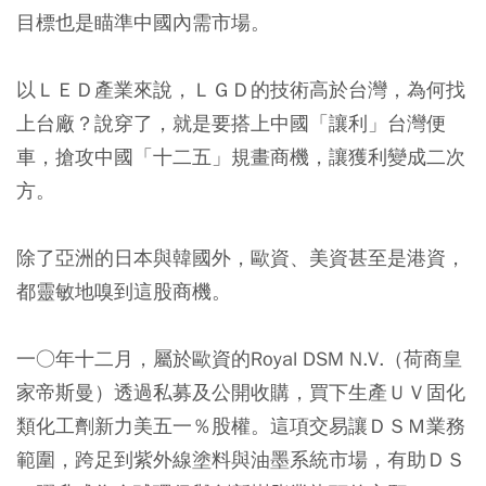
目標也是瞄準中國內需市場。
以ＬＥＤ產業來說，ＬＧＤ的技術高於台灣，為何找
上台廠？說穿了，就是要搭上中國「讓利」台灣便
車，搶攻中國「十二五」規畫商機，讓獲利變成二次
方。
除了亞洲的日本與韓國外，歐資、美資甚至是港資，
都靈敏地嗅到這股商機。
一○年十二月，屬於歐資的Royal DSM N.V.（荷商皇
家帝斯曼）透過私募及公開收購，買下生產ＵＶ固化
類化工劑新力美五一％股權。這項交易讓ＤＳＭ業務
範圍，跨足到紫外線塗料與油墨系統市場，有助ＤＳ