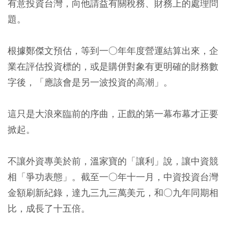
有意投資台灣，向他請益有關稅務、財務上的處理問
題。
根據鄭傑文預估，等到一○年年度營運結算出來，企
業在評估投資標的，或是購併對象有更明確的財務數
字後，「應該會是另一波投資的高潮」。
這只是大浪來臨前的序曲，正戲的第一幕布幕才正要
掀起。
不讓外資專美於前，溫家寶的「讓利」說，讓中資競
相「爭功表態」。截至一○年十一月，中資投資台灣
金額刷新紀錄，達九三九三萬美元，和○九年同期相
比，成長了十五倍。