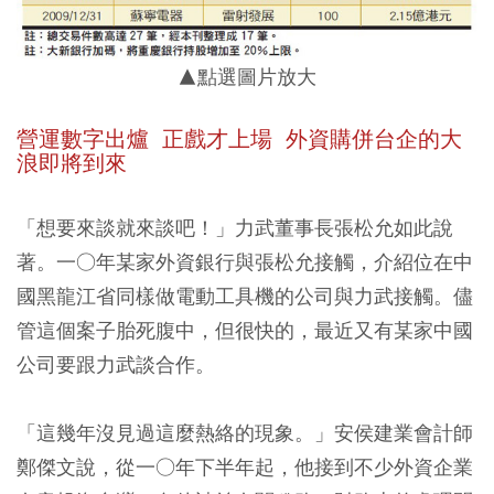
▲點選圖片放大
營運數字出爐 正戲才上場 外資購併台企的大
浪即將到來
「想要來談就來談吧！」力武董事長張松允如此說
著。一○年某家外資銀行與張松允接觸，介紹位在中
國黑龍江省同樣做電動工具機的公司與力武接觸。儘
管這個案子胎死腹中，但很快的，最近又有某家中國
公司要跟力武談合作。
「這幾年沒見過這麼熱絡的現象。」安侯建業會計師
鄭傑文說，從一○年下半年起，他接到不少外資企業