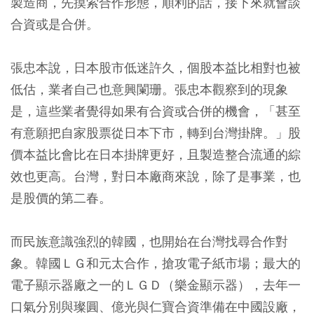
製造商，先摸索合作形態，順利的話，接下來就會談
合資或是合併。
張忠本說，日本股市低迷許久，個股本益比相對也被
低估，業者自己也意興闌珊。張忠本觀察到的現象
是，這些業者覺得如果有合資或合併的機會，「甚至
有意願把自家股票從日本下市，轉到台灣掛牌。」股
價本益比會比在日本掛牌更好，且製造整合流通的綜
效也更高。台灣，對日本廠商來說，除了是事業，也
是股價的第二春。
而民族意識強烈的韓國，也開始在台灣找尋合作對
象。韓國ＬＧ和元太合作，搶攻電子紙市場；最大的
電子顯示器廠之一的ＬＧＤ（樂金顯示器），去年一
口氣分別與璨圓、億光與仁寶合資準備在中國設廠，