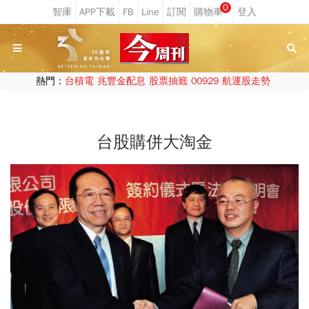
0
熱門：
台積電
兆豐金配息
股票抽籤
00929
航運股走勢
台股購併大淘金