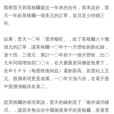
觀察普天與英格爾最近一年來的合作，原本說好，普
天一年給英格爾一億美元的訂單，並且至少持續三
年。
結果，普天一○年「需求暢旺」，給了英格爾八十幾
億元的訂單，讓英格爾一○年十一月營收刷新紀錄，
達十四．三億元，累計一○年前十一個月營收，比○
九年同期增加四○○％，在大量匯差與攤提拖累下，
全年ＥＰＳ（每股稅後純益）還創新高，首度站上五
元。股價表現更是凌厲，一○年大漲六倍，在電子股
中股價漲幅排名第二。
從英格爾的表現來說，普天的確創造了「兩岸成功模
式」，讓原本無法在中國施展身手的英格爾，搭著普