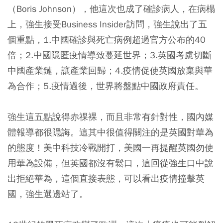
（Boris Johnson），他這次也成了確診病人，在病榻
上，強生接受Business Insider訪問，強生說出了五
個重點，1.中國確診與死亡病例超過官方公布的40
倍；2.中國隱匿疫情導致蔓延世界；3.英國考慮切斷
中國產業鏈，讓產業回歸；4.疫情促使英國放棄與華
為合作；5.疫情過後，世界將盤點中國政府責任。
強生這五點說得赤祼裸，而且非常有針對性，國內媒
體報導都很隠誨。這其中很值得關注的是英國對華為
的態度！美中科技冷戰開打，美國一再提醒英國勿使
用華為設備，但英國都沒有鬆口，這回從強生口中說
出拒絕華為，這個直接表態，可以看出疫情撞擊英
國，強生選邊站了。