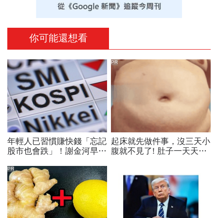
你可能還想看
PR
年輕人已習慣賺快錢「忘記
起床就先做件事，沒三天小
股市也會跌」！謝金河早一
腹就不見了! 肚子一天天變
步示警南韓個股槓桿ETF會
小！
出事：根本把投資人丟火坑
PR