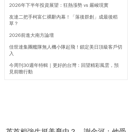
2026年下半年投資展望：狂熱漲勢 vs 嚴峻現實
友達二把手柯富仁裸辭內幕！「落後群創」成最後稻
草？
2026前進大南方論壇
佳世達集團艦隊無人機小隊起飛！鎖定美日頂級客戶切
入
今周刊30週年特輯｜更好的台灣：回望精彩風雲，預
見前瞻行動
英首相強生挺美棄中？ 謝金河：他受