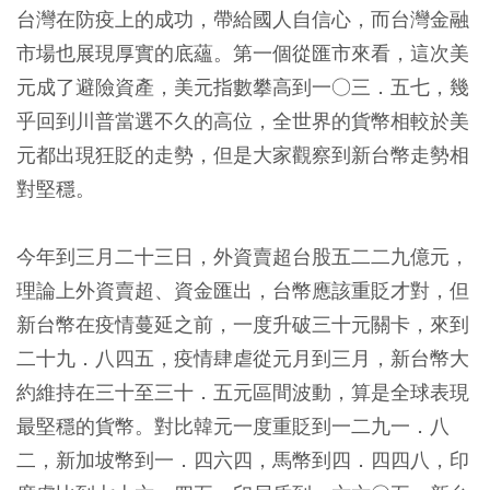
台灣在防疫上的成功，帶給國人自信心，而台灣金融
市場也展現厚實的底蘊。第一個從匯市來看，這次美
元成了避險資產，美元指數攀高到一○三．五七，幾
乎回到川普當選不久的高位，全世界的貨幣相較於美
元都出現狂貶的走勢，但是大家觀察到新台幣走勢相
對堅穩。
今年到三月二十三日，外資賣超台股五二二九億元，
理論上外資賣超、資金匯出，台幣應該重貶才對，但
新台幣在疫情蔓延之前，一度升破三十元關卡，來到
二十九．八四五，疫情肆虐從元月到三月，新台幣大
約維持在三十至三十．五元區間波動，算是全球表現
最堅穩的貨幣。對比韓元一度重貶到一二九一．八
二，新加坡幣到一．四六四，馬幣到四．四四八，印