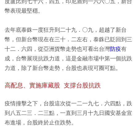
度盧比到七十六．四五，印尼盾到一六六○五，新台
幣表現最堅穩。
去年底泰銖一度狂升到二十九．○九，超越了新台
幣，但新台幣現在在三十．二左右，泰銖已貶回到三
十二．六四，從亞洲貨幣走勢也可看出台灣
防疫
有
成，台幣展現抗跌力道，這是金融市場中第一個抗跌
力道，除了新台幣走勢，台股也表現可圈可點。
高配息、實施庫藏股 支撐台股抗跌
疫情撞擊之下，台股這次從一二一九七．六四點，跌
到八五二三．二三點，一直到三月十九日國安基金宣
布進場，台股終於止住跌勢。