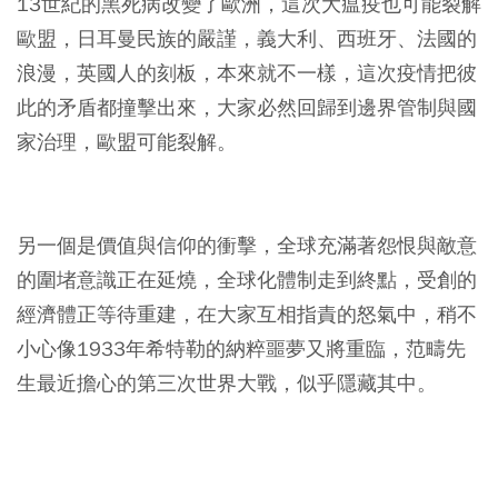
13世紀的黑死病改變了歐洲，這次大瘟疫也可能裂解
歐盟，日耳曼民族的嚴謹，義大利、西班牙、法國的
浪漫，英國人的刻板，本來就不一樣，這次疫情把彼
此的矛盾都撞擊出來，大家必然回歸到邊界管制與國
家治理，歐盟可能裂解。
另一個是價值與信仰的衝擊，全球充滿著怨恨與敵意
的圍堵意識正在延燒，全球化體制走到終點，受創的
經濟體正等待重建，在大家互相指責的怒氣中，稍不
小心像1933年希特勒的納粹噩夢又將重臨，范疇先
生最近擔心的第三次世界大戰，似乎隱藏其中。