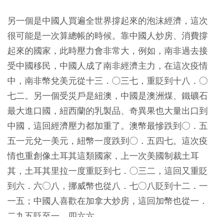
另一個是中國人買遍全世界撐起來的泡沫經濟，這次
很可能是一次算總帳的時候。靠中國人炒房、消費撐
起來的國家，此時壓力會非常大，例如，南非過去接
受中國移民，中國人成了南非經濟主力，在這次疫情
中，南非幣兌美元從十三．○三七，重貶到十八．○
七二。另一個受災戶是紐澳，中國是澳洲煤、鐵礦石
最大進口國，紐西蘭的乳製品、奇異果也大量出口到
中國，這回經濟壓力都加重了。澳幣最慘跌到○．五
五一元兌一美元，紐幣一度跌到○．五四七。這次疫
情也重創像土耳其這類國家，上一次美國制裁土耳
其，土耳其里拉一度重貶到七．○三二，這回又重貶
到六．六○八，挪威幣也從八．七○八貶到十二．一
一五；中國人喜歡在加拿大炒房，這回加幣也從一．
二九五貶至一．四六六。