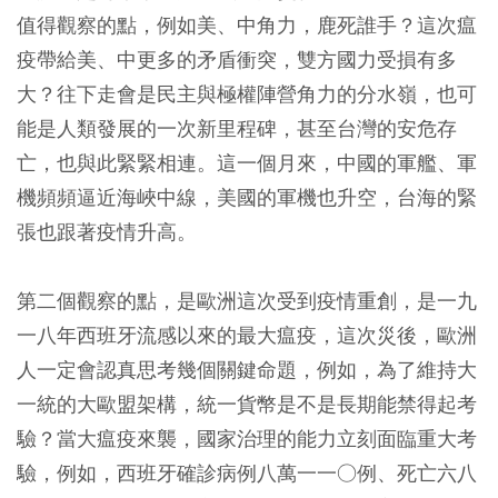
值得觀察的點，例如美、中角力，鹿死誰手？這次瘟
疫帶給美、中更多的矛盾衝突，雙方國力受損有多
大？往下走會是民主與極權陣營角力的分水嶺，也可
能是人類發展的一次新里程碑，甚至台灣的安危存
亡，也與此緊緊相連。這一個月來，中國的軍艦、軍
機頻頻逼近海峽中線，美國的軍機也升空，台海的緊
張也跟著疫情升高。
第二個觀察的點，是歐洲這次受到疫情重創，是一九
一八年西班牙流感以來的最大瘟疫，這次災後，歐洲
人一定會認真思考幾個關鍵命題，例如，為了維持大
一統的大歐盟架構，統一貨幣是不是長期能禁得起考
驗？當大瘟疫來襲，國家治理的能力立刻面臨重大考
驗，例如，西班牙確診病例八萬一一○例、死亡六八