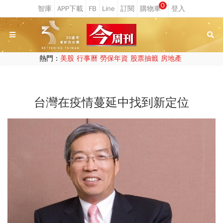
0
熱門：
美股
行事曆
勞保年資
股票抽籤
房地產
台灣在疫情蔓延中找到新定位