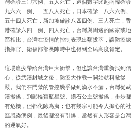
灣確診三○六例、五人死亡，這個數字比起南韓確診
九六六一例、一五八人死亡，日本確診一八六六例、
五十四人死亡，新加坡確診八四四例、三人死亡，香
港確診六四一例、四人死亡，台灣與周邊的國家或地
區相比，台灣在疫情的控制表現出類拔萃，讓防疫總
指揮官、衛福部部長陳時中也得到全民高度肯定。
這場瘟疫帶給台灣巨大衝擊，但也讓台灣重新找到信
心，從武漢封城之後，防疫大作戰一開始就料敵從
嚴。我們在門禁的管控幾乎做到滴水不漏，台灣從武
漢撤僑，到郵輪寶瓶星號、鑽石公主號撤僑，步步都
有危機，但都化險為夷；也有幾宗可能令人擔心的社
區感染病例，最後都沒有引爆，當然有人形容是台灣
的運氣好。