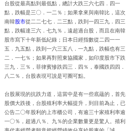
台股從最高點到最低點，總計大跌三六七四．四一
點，跌幅是三○．一二％；如果拿來與南韓比，這次
南韓
股市
從二二七七．二三點，跌到一四三九．四三
點，跌幅達三六．七九％，遠超過台股，而且在南韓
股市寫下十年新低紀錄；日本日經指數從二四一一
五．九五點，跌到一六三五八．一九點，跌幅也有三
二．一七％；如果再對照東協國家，如印度股市下跌
三九．三％，菲律賓慘跌四三．四％，泰國跌四四．
八二％，台股表現可說是可圈可點。
台股展現的抗跌力道，這當中是有一些底蘊的，首先
股價大跌後，台股殖利率大幅提升，到目前為止，已
公告二○年股利的上市櫃公司，有逾三十家殖利率逾
一○％，超過八％、九％的企業數量更是驚人。殖利
率代表經營者願意把經營績效分享給股東的「誠