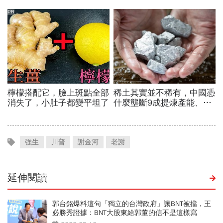
強生
川普
謝金河
老謝
延伸閱讀
郭台銘爆料這句「獨立的台灣政府」讓BNT被擋，王
必勝秀證據：BNT大股東給郭董的信不是這樣寫