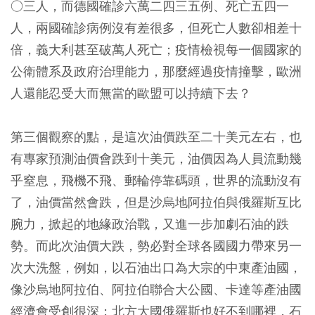
○三人，而德國確診六萬二四三五例、死亡五四一
人，兩國確診病例沒有差很多，但死亡人數卻相差十
倍，義大利甚至破萬人死亡；疫情檢視每一個國家的
公衛體系及政府治理能力，那麼經過疫情撞擊，歐洲
人還能忍受大而無當的歐盟可以持續下去？
第三個觀察的點，是這次油價跌至二十美元左右，也
有專家預測油價會跌到十美元，油價因為人員流動幾
乎窒息，飛機不飛、郵輪停靠碼頭，世界的流動沒有
了，油價當然會跌，但是沙烏地阿拉伯與俄羅斯互比
腕力，掀起的地緣政治戰，又進一步加劇石油的跌
勢。而此次油價大跌，勢必對全球各國國力帶來另一
次大洗盤，例如，以石油出口為大宗的中東產油國，
像沙烏地阿拉伯、阿拉伯聯合大公國、卡達等產油國
經濟會受創很深；北方大國俄羅斯也好不到哪裡，石