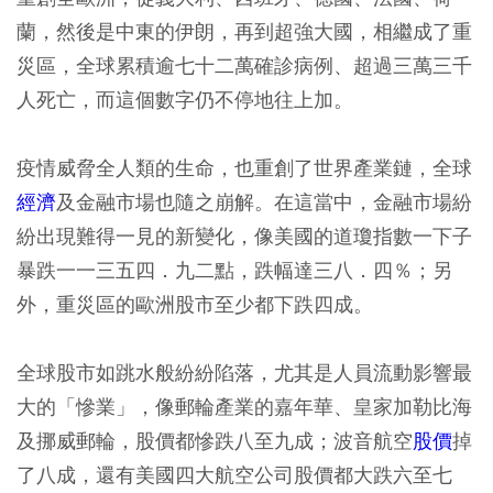
蘭，然後是中東的伊朗，再到超強大國，相繼成了重
災區，全球累積逾七十二萬確診病例、超過三萬三千
人死亡，而這個數字仍不停地往上加。
疫情威脅全人類的生命，也重創了世界產業鏈，全球
經濟
及金融市場也隨之崩解。在這當中，金融市場紛
紛出現難得一見的新變化，像美國的道瓊指數一下子
暴跌一一三五四．九二點，跌幅達三八．四％；另
外，重災區的歐洲股市至少都下跌四成。
全球股市如跳水般紛紛陷落，尤其是人員流動影響最
大的「慘業」，像郵輪產業的嘉年華、皇家加勒比海
及挪威郵輪，股價都慘跌八至九成；波音航空
股價
掉
了八成，還有美國四大航空公司股價都大跌六至七