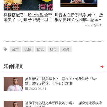
檸檬搭配它，臉上斑點全部
川普困在伊朗戰爭局中，放
消失了，小肚子都變平坦了
狠話要炸又說和解...謝金河
揭伊朗權力結構：制度決定
Ads by
一個國家的未來
台灣
疫情
防疫
股市
經濟
延伸閱讀
英首相強生挺美棄中？ 謝金河：他受訪時「這5
點」說得赤裸裸、非常有針對性
2020-03-31
補助千億為觀光業紓困就夠了嗎？ 謝金河建議政府