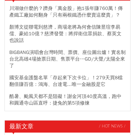
川湖做什麼的？躋身「萬金股」抱1張年賺760萬！傳
產鐵工廠如何翻身「只有兩根鐵憑什麼賣這麼貴」？
顏博文從聯電到慈濟，商場老將為何會信陳昱瑄李易
儒、豪給10億？慈濟發聲：將捍衛信眾捐款、蔡英文
也說話
BIGBANG演唱會台灣時間、票價、座位圖出爐！實名制
台北高雄4場搶票日期、售票平台…GD/大聲/太陽全來
了
國安基金護盤名單「存起來下次卡位」！279天買8檔
翻倍賺百億：鴻海、台達電...唯一金融股是它
酷暑、颱風天都不是阻礙！謝金河頂40度高溫，跑中
和圓通寺山區直呼：捷兔的第5項修煉
最新文章
/ HOT NEWS /