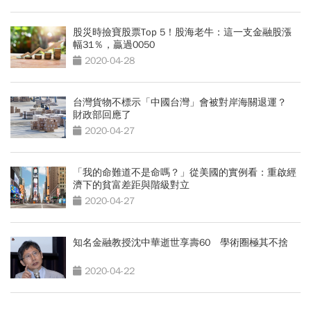
股災時撿寶股票Top 5！股海老牛：這一支金融股漲
幅31％，贏過0050
2020-04-28
台灣貨物不標示「中國台灣」會被對岸海關退運？
財政部回應了
2020-04-27
「我的命難道不是命嗎？」從美國的實例看：重啟經
濟下的貧富差距與階級對立
2020-04-27
知名金融教授沈中華逝世享壽60 學術圈極其不捨
2020-04-22