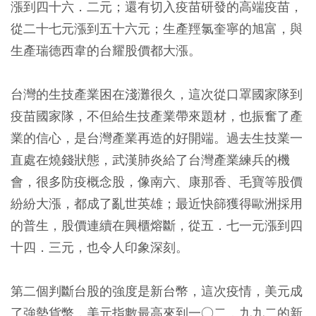
漲到四十六．二元；還有切入疫苗研發的高端疫苗，
從二十七元漲到五十六元；生產羥氯奎寧的旭富，與
生產瑞德西韋的台耀股價都大漲。
台灣的生技產業困在淺灘很久，這次從口罩國家隊到
疫苗國家隊，不但給生技產業帶來題材，也振奮了產
業的信心，是台灣產業再造的好開端。過去生技業一
直處在燒錢狀態，武漢肺炎給了台灣產業練兵的機
會，很多防疫概念股，像南六、康那香、毛寶等股價
紛紛大漲，都成了亂世英雄；最近快篩獲得歐洲採用
的普生，股價連續在興櫃熔斷，從五．七一元漲到四
十四．三元，也令人印象深刻。
第二個判斷台股的強度是新台幣，這次疫情，美元成
了強勢貨幣，美元指數最高來到一○二．九九二的新