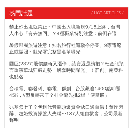
熱門話題
/ HOT ARTICLES /
禁止你出境就禁止…中國出入境新規9/15上路，台灣
人小心「有去無回」？4種職業特別注意：前例在這
暑假跟團旅遊注意！知名旅行社遭勒令停業、9家遭廢
止或撤照…觀光署完整黑名單曝光
國巨(2327)股價腰斬又漲停，該賣還是續抱？杜金龍預
言重演華城狂飆走勢「解套時間曝光」！群創、南亞科
也點名
台積電、聯發科、聯電、群創...台股飆逾1400點叩關
45K，V型反轉來了？杜金龍先挑2檔「便當股」
兆基怎麼了？包租代管龍頭爆資金缺口逾百億！董座閃
辭、趙姬投資操盤人失聯…187人組自救會，公司最新
聲明