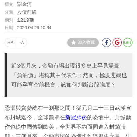
謝金河
股債前線
1219期
2020-04-29 10:34
+A
-A
加入收藏
近3個月來，金融市場出現很多史上罕見場景，
「負油價」堪稱其中代表作；然而，極度悲觀也
可能孕育空前機會，該如何判斷台股強度？
恐懼與貪婪總在一剎那之間！從元月二十三日武漢宣
布封城迄今，全球籠罩在
新冠肺炎
的恐懼中。封城動
作也從中國傳到歐美，全世界不約而同進入封鎖狀
態；三個月來，金融市場的恐慌也到達歷史之最，出