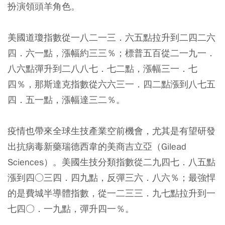
扮演領頭羊角色。
美國道瓊指數從一八二一三．六五點拉升到二四二六
四．六一點，漲幅約三三％；標普五百從二一九一．
八六點彈升到二八八七．七二點，漲幅三一．七
四％，那斯達克指數從六六三一．四二點漲到八七五
四．五一點，漲幅達三二％。
疫情也帶來全球生技產業空前機會，尤其是有望研發
出抗病毒新藥瑞德西韋的美商吉立亞（Gilead
Sciences）。美國生技分類指數從二九四七．八五點
漲到四○三四．四九點，反彈三六．八六％；最強悍
的是費城半導體指數，從一二三三．九七點拉升到一
七四○．一九點，彈升四一％。