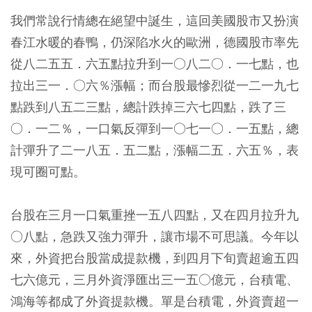
我們常說行情總在絕望中誕生，這回美國股市又扮演
春江水暖的春鴨，仍深陷水火的歐洲，德國股市率先
從八二五五．六五點拉升到一○八二○．一七點，也
拉出三一．○六％漲幅；而台股最慘烈從一二一九七
點跌到八五二三點，總計跌掉三六七四點，跌了三
○．一二％，一口氣反彈到一○七一○．一五點，總
計彈升了二一八五．五二點，漲幅二五．六五％，表
現可圈可點。
台股在三月一口氣重挫一五八四點，又在四月拉升九
○八點，急跌又強力彈升，讓市場不可思議。今年以
來，外資把台股當成提款機，到四月下旬賣超逾五四
七六億元，三月外資淨匯出三一五○億元，台積電、
鴻海等都成了外資提款機。單是台積電，外資賣超一