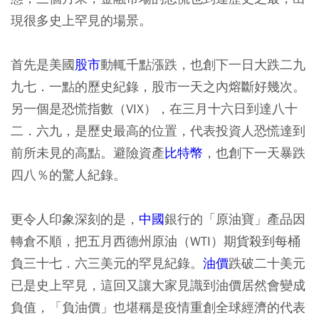
現很多史上罕見的場景。
首先是美國
股市
動輒千點漲跌，也創下一日大跌二九
九七．一點的歷史紀錄，股市一天之內熔斷好幾次。
另一個是恐慌指數（VIX），在三月十六日到達八十
二．六九，是歷史最高的位置，代表投資人恐慌達到
前所未見的高點。避險資產
比特幣
，也創下一天暴跌
四八％的驚人紀錄。
更令人印象深刻的是，
中國
銀行的「原油寶」產品因
轉倉不順，把五月西德州原油（WTI）期貨殺到每桶
負三十七．六三美元的罕見紀錄。
油價
跌破二十美元
已是史上罕見，這回又讓大家見識到油價居然會變成
負值，「負油價」也堪稱是疫情重創全球經濟的代表