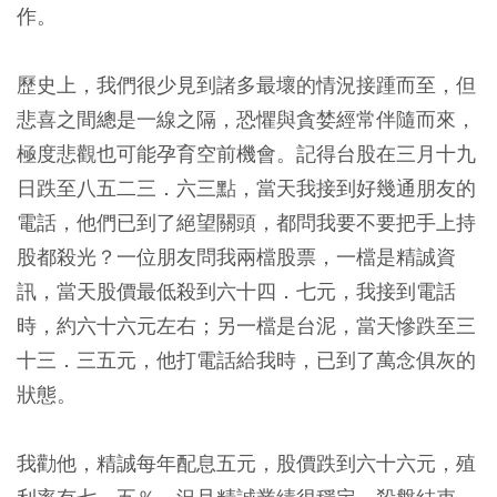
作。
歷史上，我們很少見到諸多最壞的情況接踵而至，但
悲喜之間總是一線之隔，恐懼與貪婪經常伴隨而來，
極度悲觀也可能孕育空前機會。記得台股在三月十九
日跌至八五二三．六三點，當天我接到好幾通朋友的
電話，他們已到了絕望關頭，都問我要不要把手上持
股都殺光？一位朋友問我兩檔股票，一檔是精誠資
訊，當天股價最低殺到六十四．七元，我接到電話
時，約六十六元左右；另一檔是台泥，當天慘跌至三
十三．三五元，他打電話給我時，已到了萬念俱灰的
狀態。
我勸他，精誠每年配息五元，股價跌到六十六元，殖