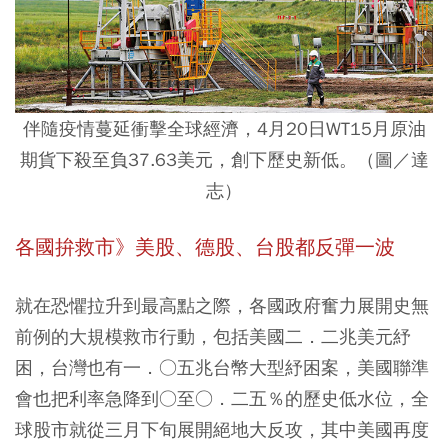
伴隨疫情蔓延衝擊全球經濟，4月20日WT15月原油
期貨下殺至負37.63美元，創下歷史新低。（圖／達
志）
各國拚救市》美股、德股、台股都反彈一波
就在恐懼拉升到最高點之際，各國政府奮力展開史無
前例的大規模救市行動，包括美國二．二兆美元紓
困，台灣也有一．○五兆台幣大型紓困案，美國聯準
會也把利率急降到○至○．二五％的歷史低水位，全
球股市就從三月下旬展開絕地大反攻，其中美國再度