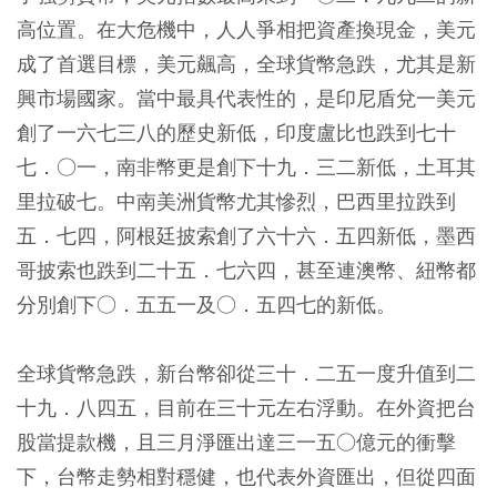
高位置。在大危機中，人人爭相把資產換現金，美元
成了首選目標，美元飆高，全球貨幣急跌，尤其是新
興市場國家。當中最具代表性的，是印尼盾兌一美元
創了一六七三八的歷史新低，印度盧比也跌到七十
七．○一，南非幣更是創下十九．三二新低，土耳其
里拉破七。中南美洲貨幣尤其慘烈，巴西里拉跌到
五．七四，阿根廷披索創了六十六．五四新低，墨西
哥披索也跌到二十五．七六四，甚至連澳幣、紐幣都
分別創下○．五五一及○．五四七的新低。
全球貨幣急跌，新台幣卻從三十．二五一度升值到二
十九．八四五，目前在三十元左右浮動。在外資把台
股當提款機，且三月淨匯出達三一五○億元的衝擊
下，台幣走勢相對穩健，也代表外資匯出，但從四面