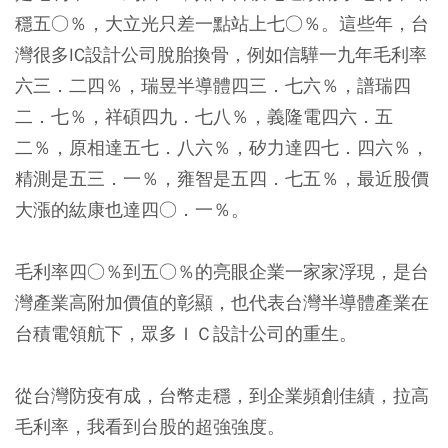
穩五○％，大立光只差一點站上七○％。這些年，台
灣很多IC設計公司脫胎換骨，例如信驊一九年毛利率
六三．二四％，瑞昱半導體四三．七六％，譜瑞四
二．七％，祥碩四九．七八％，義隆電四六．五
二％，原相達五七．八六％，矽力達四七．四六％，
精測是五三．一％，雍智是五四．七五％，最近股價
大漲的紘康也達四○．一％。
毛利率四○％到五○％的亮眼企業一家家浮現，是台
灣產業高附加價值的彰顯，也代表台灣半導體產業在
台積電領航下，眾多ＩＣ設計公司的重生。
從台灣防疫有成，台幣走穩，到企業頻創佳績，拉高
毛利率，我看到台股的超強強度。