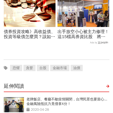
債券投資攻略》高收益債、
出手放空小心被主力修理！
投資等級債怎麼買？該如何
這15檔高券資比股 將上
「防禦性」布局？你不可不
演軋空秀
Ads by
知的三件事
恐懼
貪婪
台股
金融市場
油價
延伸閱讀
老牌飯店、餐廳不敵疫情關閉，台灣民眾也要當心...
金融風險抵抗力竟僅拿X分！
2020-04-28