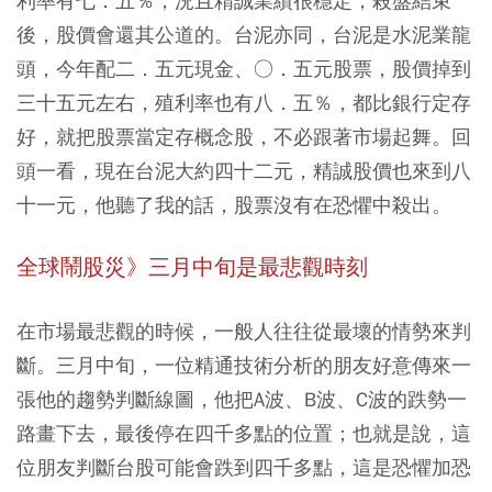
利率有七．五％，況且精誠業績很穩定，殺盤結束
後，股價會還其公道的。台泥亦同，台泥是水泥業龍
頭，今年配二．五元現金、○．五元股票，股價掉到
三十五元左右，殖利率也有八．五％，都比銀行定存
好，就把股票當定存概念股，不必跟著市場起舞。回
頭一看，現在台泥大約四十二元，精誠股價也來到八
十一元，他聽了我的話，股票沒有在恐懼中殺出。
全球鬧股災》三月中旬是最悲觀時刻
在市場最悲觀的時候，一般人往往從最壞的情勢來判
斷。三月中旬，一位精通技術分析的朋友好意傳來一
張他的趨勢判斷線圖，他把A波、B波、C波的跌勢一
路畫下去，最後停在四千多點的位置；也就是說，這
位朋友判斷台股可能會跌到四千多點，這是恐懼加恐