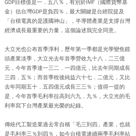
GDP目標值是一．五八％，有別於IMF（國際貨幣基
金）估台灣GDP是負四％，最大關鍵是台經院提及
「台積電真的是護國神山」，半導體產業是支撐台灣
經濟成長最重要的力量，這個論述我完全同意。
大立光也公布首季淨利，歷年第一季都是光學變焦鏡
頭產業淡季，大立光去年首季營收九十八．二三億
元，今年首季達一三二．一四億元，比去年同期成長
三四．五％；而首季稅後純益六十七．二億元，又比
去年同期五十．五四億元成長三三％；值得一提的
是，今年首季毛利率拉高到六九．九％，大立光的毛
利率寫下台灣產業最光榮的紀錄。
傳統代工製造業過去常自稱「毛三到四」產業，也就
是毛利率三％到四％，如今台積電連續兩季毛利率站