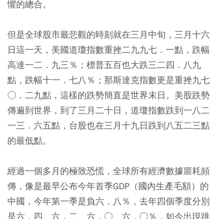
懼的總合。
但是全球股市最悲觀的時刻就在三月中旬，三月十六
日這一天，美國道瓊指數重挫二九九七．一點，跌幅
高達一二．九三％；標普五百也大跌三二四．八九
點，跌幅十一．七八％；那斯達克指數更是重挫九七
○．二九點，這樣的跌勢簡直是世界末日。美股跌勢
傳遍到世界，到了三月二十日，道瓊指數跌到一八二
一三．六五點，台股也在三月十九日跌到八五二三點
的最低點。
經過一個多月的極致恐慌，全球所有經濟數據噩耗頻
傳，像是最早公布今年首季GDP（國內生產毛額）的
中國，今年第一季是負六．八％，去年四個季度分別
是六．四、六．二、六．○、六．○％，如今出現跳