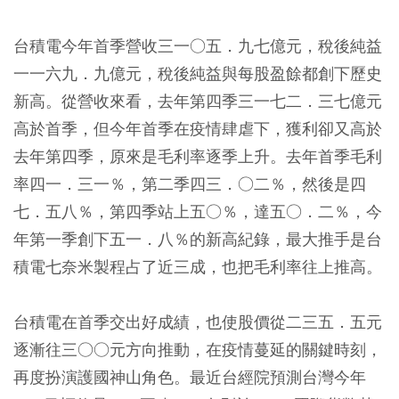
台積電今年首季營收三一○五．九七億元，稅後純益
一一六九．九億元，稅後純益與每股盈餘都創下歷史
新高。從營收來看，去年第四季三一七二．三七億元
高於首季，但今年首季在疫情肆虐下，獲利卻又高於
去年第四季，原來是毛利率逐季上升。去年首季毛利
率四一．三一％，第二季四三．○二％，然後是四
七．五八％，第四季站上五○％，達五○．二％，今
年第一季創下五一．八％的新高紀錄，最大推手是台
積電七奈米製程占了近三成，也把毛利率往上推高。
台積電在首季交出好成績，也使股價從二三五．五元
逐漸往三○○元方向推動，在疫情蔓延的關鍵時刻，
再度扮演護國神山角色。最近台經院預測台灣今年