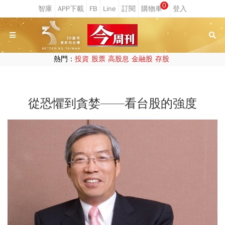
0
熱門：
投資
股票
高股息
金融股
存股
從恐懼到貪婪——看台股的強度