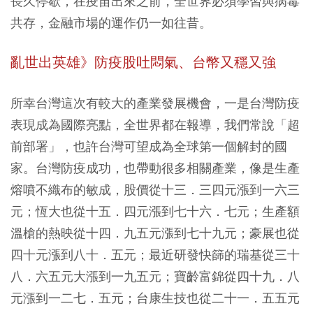
長久停歇，在疫苗出來之前，全世界必須學習與病毒
共存，金融市場的運作仍一如往昔。
亂世出英雄》防疫股吐悶氣、台幣又穩又強
所幸台灣這次有較大的產業發展機會，一是台灣防疫
表現成為國際亮點，全世界都在報導，我們常說「超
前部署」，也許台灣可望成為全球第一個解封的國
家。台灣防疫成功，也帶動很多相關產業，像是生產
熔噴不織布的敏成，股價從十三．三四元漲到一六三
元；恆大也從十五．四元漲到七十六．七元；生產額
溫槍的熱映從十四．九五元漲到七十九元；豪展也從
四十元漲到八十．五元；最近研發快篩的瑞基從三十
八．六五元大漲到一九五元；寶齡富錦從四十九．八
元漲到一二七．五元；台康生技也從二十一．五五元