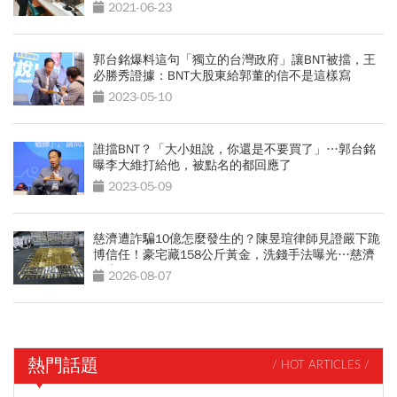
2021-06-23
郭台銘爆料這句「獨立的台灣政府」讓BNT被擋，王
必勝秀證據：BNT大股東給郭董的信不是這樣寫
2023-05-10
誰擋BNT？「大小姐說，你還是不要買了」…郭台銘
曝李大維打給他，被點名的都回應了
2023-05-09
慈濟遭詐騙10億怎麼發生的？陳昱瑄律師見證嚴下跪
博信任！豪宅藏158公斤黃金，洗錢手法曝光…慈濟
回應了
2026-08-07
熱門話題
/ HOT ARTICLES /