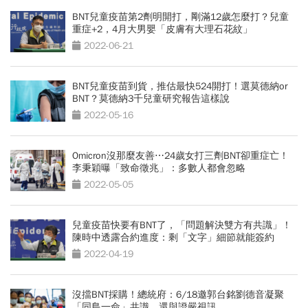
BNT兒童疫苗第2劑明開打，剛滿12歲怎麼打？兒童
重症+2，4月大男嬰「皮膚有大理石花紋」
2022-06-21
BNT兒童疫苗到貨，推估最快524開打！選莫德納or
BNT？莫德納3千兒童研究報告這樣說
2022-05-16
Omicron沒那麼友善⋯24歲女打三劑BNT卻重症亡！
李秉穎曝「致命徵兆」：多數人都會忽略
2022-05-05
兒童疫苗快要有BNT了，「問題解決雙方有共識」！
陳時中透露合約進度：剩「文字」細節就能簽約
2022-04-19
沒擋BNT採購！總統府：6/18邀郭台銘劉德音凝聚
「同島一命」共識、還與證嚴視訊