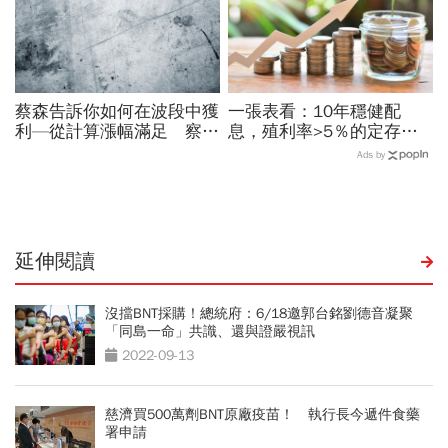
蔡森告訴你如何在波段中獲
一張表看：10年穩健配
利—從計算漲幅滿足 察覺
息，殖利率>5％的定存金
多頭買進訊號
牛股，其中8檔股價不到50
Ads by
元！
延伸閱讀
沒擋BNT採購！總統府：6/18邀郭台銘劉德音凝聚
「同島一命」共識、還與證嚴視訊
2022-09-13
慈濟買500萬劑BNT原廠疫苗！ 執行長今遞件食藥
署申請