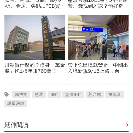
顏博文
慈濟
BNT
慈濟BNT
郭台銘
劉德音
證嚴法師
延伸閱讀