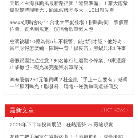
天氣／白海豚颱風最新路徑圖「陸警準備」！豪大雨紫
爆影響時間曝光，颱風假機率多大，10日報先看
aespa演唱會8/11台北大巨蛋登場！開唱時間、票價座
位圖、實名制規定、演唱會歌單懶人包
慈濟被騙10億為何5年不報警、錢找到才認？他好奇：
當年財報怎麼編…陳時中背「擋疫苗」黑鍋只求1件事
暑假跟團旅遊注意！知名旅行社遭勒令停業、9家遭廢
止或撤照…觀光署完整黑名單曝光
鴻海股價250元能買嗎？杜金龍「手上一定要有」減碼
一半原因曝光！聯發科、聯電…逆勢加碼這些個股
最新文章
/ HOT NEWS /
2026年下半年投資展望：狂熱漲勢 vs 嚴峻現實
友達二把手柯富仁裸辭內幕！「落後群創」成最後稻