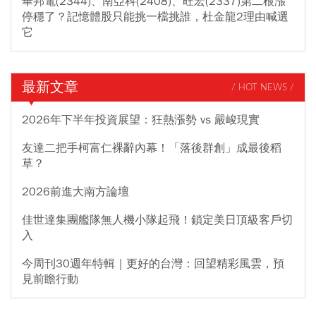
華邦電(2344)、南亞科(2408)、旺宏(2337)第二根漲
停穩了？記憶體股只能挑一檔挑誰，杜金龍2理由喊選
它
最新文章
/ HOT NEWS /
2026年下半年投資展望：狂熱漲勢 vs 嚴峻現實
友達二把手柯富仁裸辭內幕！「落後群創」成最後稻
草？
2026前進大南方論壇
佳世達集團艦隊無人機小隊起飛！鎖定美日頂級客戶切
入
今周刊30週年特輯｜更好的台灣：回望精彩風雲，預
見前瞻行動