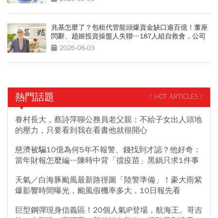
兆基怎麼了？包租代管龍頭爆資金缺口逾百億！董座
閃辭、趙姬投資操盤人失聯…187人組自救會，公司
最新聲明
2026-08-03
熱門話題
/ HOT ARTICLES /
眷村長大，蔡詩萍聊公務員老父親：不給子女出人頭地
的壓力，只要看到我在看書他就很開心
慈濟被騙10億為何5年不報警、錢找到才認？他好奇：
當年財報怎麼編…陳時中背「擋疫苗」黑鍋只求1件事
天氣／白海豚颱風最新路徑圖「陸警準備」！豪大雨紫
爆影響時間曝光，颱風假機率多大，10日報先看
巨型鋼彈現身信義區！20個人氣IP登場，航海王、哥吉