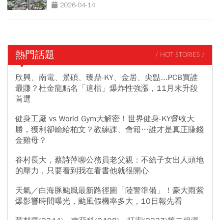
2026-04-14
熱門話題
/ HOT STORIES /
欣興、南電、景碩、臻鼎-KY、金居、尖點...PCB買誰
最賺？杜金龍點名「這檔」爆炸性強漲，11月末升段
首選
健身工廠 vs World Gym大解密！世界健身-KY營收大
勝，獲利卻輸給柏文？教練課、會籍…誰才是真正賺錢
金雞母？
眷村長大，蔡詩萍聊公務員老父親：不給子女出人頭地
的壓力，只要看到我在看書他就很開心
天氣／白海豚颱風最新路徑圖「陸警準備」！豪大雨紫
爆影響時間曝光，颱風假機率多大，10日報先看