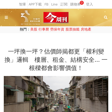
0
熱門：
美股
行事曆
勞保年資
股票抽籤
房地產
一坪換一坪？估價師揭都更「權利變
換」邏輯 樓層、租金、結構安全... 一
根樑都會影響價值！