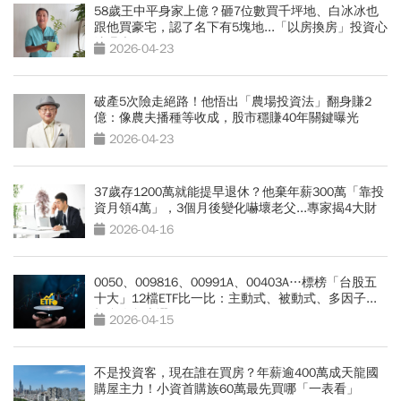
58歲王中平身家上億？砸7位數買千坪地、白冰冰也
跟他買豪宅，認了名下有5塊地...「以房換房」投資心
法曝光
2026-04-23
破產5次險走絕路！他悟出「農場投資法」翻身賺2
億：像農夫播種等收成，股市穩賺40年關鍵曝光
2026-04-23
37歲存1200萬就能提早退休？他棄年薪300萬「靠投
資月領4萬」，3個月後變化嚇壞老父...專家揭4大財
務風險
2026-04-16
0050、009816、00991A、00403A…標榜「台股五
十大」12檔ETF比一比：主動式、被動式、多因子...
投資人怎麼選？
2026-04-15
不是投資客，現在誰在買房？年薪逾400萬成天龍國
購屋主力！小資首購族60萬最先買哪「一表看」