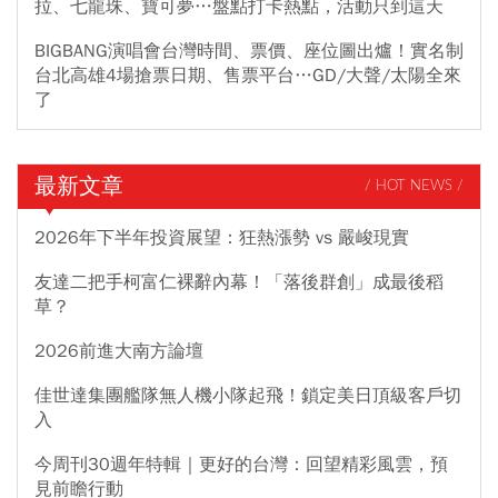
拉、七龍珠、寶可夢…盤點打卡熱點，活動只到這天
BIGBANG演唱會台灣時間、票價、座位圖出爐！實名制
台北高雄4場搶票日期、售票平台…GD/大聲/太陽全來
了
最新文章
/ HOT NEWS /
2026年下半年投資展望：狂熱漲勢 vs 嚴峻現實
友達二把手柯富仁裸辭內幕！「落後群創」成最後稻
草？
2026前進大南方論壇
佳世達集團艦隊無人機小隊起飛！鎖定美日頂級客戶切
入
今周刊30週年特輯｜更好的台灣：回望精彩風雲，預
見前瞻行動