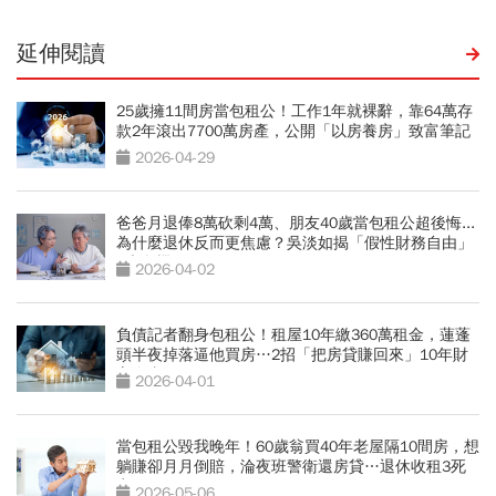
延伸閱讀
25歲擁11間房當包租公！工作1年就裸辭，靠64萬存
款2年滾出7700萬房產，公開「以房養房」致富筆記
2026-04-29
爸爸月退俸8萬砍剩4萬、朋友40歲當包租公超後悔...
為什麼退休反而更焦慮？吳淡如揭「假性財務自由」
5大危機
2026-04-02
負債記者翻身包租公！租屋10年繳360萬租金，蓮蓬
頭半夜掉落逼他買房…2招「把房貸賺回來」10年財
富自由
2026-04-01
當包租公毀我晚年！60歲翁買40年老屋隔10間房，想
躺賺卻月月倒賠，淪夜班警衛還房貸…退休收租3死
穴
2026-05-06