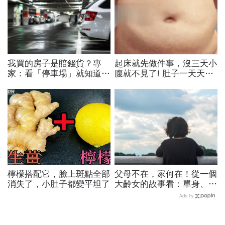
我買的房子是賠錢貨？專
起床就先做件事，沒三天小
家：看「停車場」就知道！
腹就不見了! 肚子一天天變
5撇步抓出隱藏問題
小！
PR
檸檬搭配它，臉上斑點全部
父母不在，家何在！從一個
消失了，小肚子都變平坦了
大齡女的故事看：單身、單
親購屋需求為何增多
Ads by