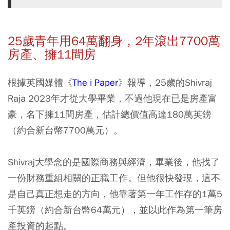
25
歲青年用64
萬翻身，2
年滾出7700
萬
房產、擁11
間房
根據英國媒體《
The i Paper
》報導，25歲的Shivraj
Raja 2023年才從大學畢業，不過他現在已是房產富
豪，名下擁11間房產，估計總價值高達180萬英鎊
（約合新台幣7700萬元）。
Shivraj大學念的是國際商務與經濟，畢業後，他找了
一份財務重組相關的正職工作。但他很快發現，這不
是自己真正想走的方向，他靠著第一年工作存的1萬5
千英鎊（約合新台幣64萬元），並以此作為第一筆房
產投資的起點。