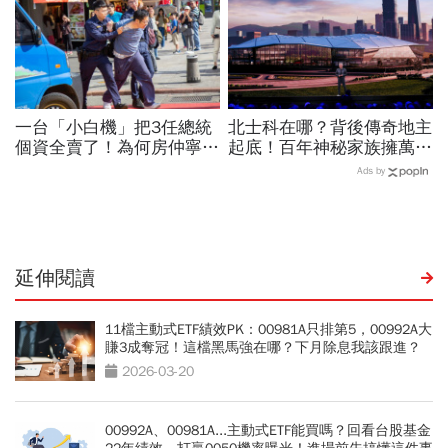
一台「小白機」把3任總統
北士科在哪？背後傳奇地主
個資全賣了！為何房仲寧願
起底！百年神秘家族擁萬坪
靠它也不願拜訪屋主 專
土地「房子只租不賣」…輝
Ads by
家曝名單：看你是不是A貨
達台灣總部再來怎麼建？
延伸閱讀
11檔主動式ETF績效PK：00981A只排第5，00992A大
賺3成奪冠！這檔黑馬強在哪？下月除息我該跟進？
2026-03-20
00992A、00981A...主動式ETF能買嗎？回看台股基金