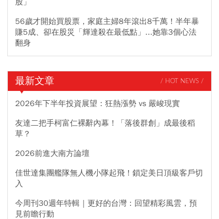
股」
56歲才開始買股票，家庭主婦8年滾出8千萬！半年暴
賺5成、卻在股災「輝達殺在最低點」...她靠3個心法
翻身
最新文章
/ HOT NEWS /
2026年下半年投資展望：狂熱漲勢 vs 嚴峻現實
友達二把手柯富仁裸辭內幕！「落後群創」成最後稻
草？
2026前進大南方論壇
佳世達集團艦隊無人機小隊起飛！鎖定美日頂級客戶切
入
今周刊30週年特輯｜更好的台灣：回望精彩風雲，預
見前瞻行動