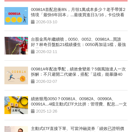
00981A首配息衝8%，月領1萬成本多少？老手帶算2
情境「最快6年回本」...最後買進日3/16，卡位快看
2026-03-10
台股金馬年繼續噴，0050、0052、00981A...買誰
好？林奇芬盤點21檔績優生：0050再加這1檔，最強
配置曝光
2026-02-11
00981A年配改季配，績效會變差？5個風險達人一次
拆解：不只避開二代健保，搭配「這檔」能暴賺40
倍？
2026-02-07
績效狠甩0050？00981A、00982A、00990A、
00991A...4檔主動式ETF大比拼：管理費、配息...一文
看懂怎麼挑最賺？
2025-12-26
主動式ETF直接下單、可當沖融資券「績效已證明價