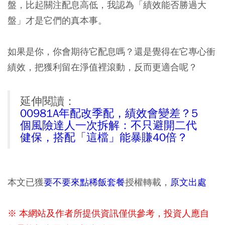
盤，比起關注配息高低，我認為「績效能否勝過大
盤」才是它們的真本事。
如果是你，你會期待它配息嗎？還是覺得在它專心衝
績效，把獲利留在淨值裡滾動，反而更適合呢？
延伸閱讀：
00981A年配改季配，績效會變差？5
個風險達人一次拆解：不只避開二代
健保，搭配「這檔」能暴賺40倍？
本文已獲
要不要來點稀飯套餐
授權轉載，
原文出處
※ 本網站及作者所提供資訊僅供參考，投資人應自