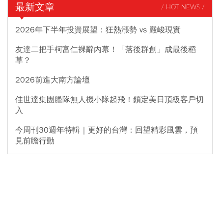
最新文章
/ HOT NEWS /
2026年下半年投資展望：狂熱漲勢 vs 嚴峻現實
友達二把手柯富仁裸辭內幕！「落後群創」成最後稻
草？
2026前進大南方論壇
佳世達集團艦隊無人機小隊起飛！鎖定美日頂級客戶切
入
今周刊30週年特輯｜更好的台灣：回望精彩風雲，預
見前瞻行動