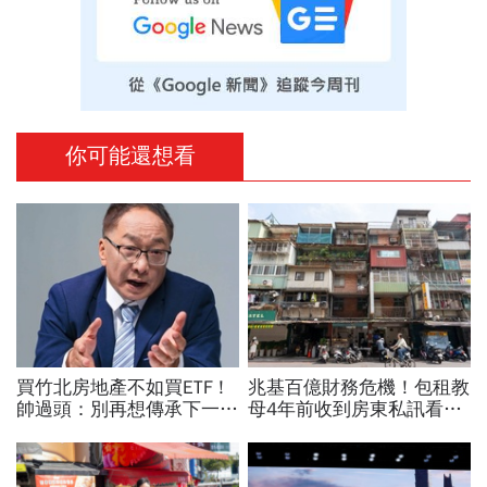
你可能還想看
買竹北房地產不如買ETF！
兆基百億財務危機！包租教
帥過頭：別再想傳承下一
母4年前收到房東私訊看出
代，現在竹科已非當年！我
「包租代管龍頭岌岌可
敢簽切結書「十年後ETF必
危」：為何租約越多，風險
贏」
越高？