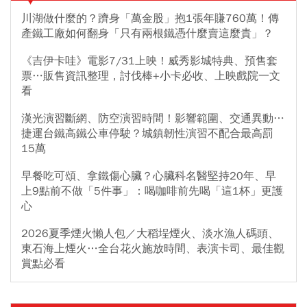
川湖做什麼的？躋身「萬金股」抱1張年賺760萬！傳
產鐵工廠如何翻身「只有兩根鐵憑什麼賣這麼貴」？
《吉伊卡哇》電影7/31上映！威秀影城特典、預售套
票…販售資訊整理，討伐棒+小卡必收、上映戲院一文
看
漢光演習斷網、防空演習時間！影響範圍、交通異動…
捷運台鐵高鐵公車停駛？城鎮韌性演習不配合最高罰
15萬
早餐吃可頌、拿鐵傷心臟？心臟科名醫堅持20年、早
上9點前不做「5件事」：喝咖啡前先喝「這1杯」更護
心
2026夏季煙火懶人包／大稻埕煙火、淡水漁人碼頭、
東石海上煙火…全台花火施放時間、表演卡司、最佳觀
賞點必看