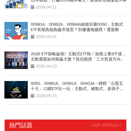
22年績效，打贏0050機率曝光！進場前先搞懂這件事
2026-04-21
00981A、00992A、00994A績效狂勝0050，主動式
ETF長期真能跑贏市值型？別傻傻無腦買！選股教
練：3訊號要分批出場
2026-04-21
2026 ETF策略論壇》主動式ETF熱！規模上看9千億，
主動選股如何跑贏大盤？投信親授「三大投資方向」
2026-04-23
0050、009816、00991A、00403A…標榜「台股五
十大」12檔ETF比一比：主動式、被動式、多因子...
投資人怎麼選？
2026-04-15
熱門話題
/ HOT ARTICLES /