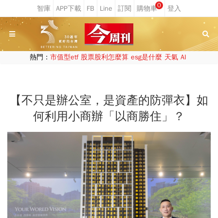
0
熱門：
市值型etf
股票股利怎麼算
esg是什麼
天氣
AI
【不只是辦公室，是資產的防彈衣】如
何利用小商辦「以商勝住」？