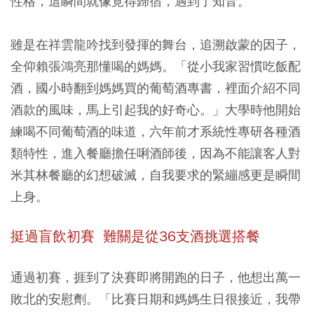
性格，這瞬間就像覓得歸宿，遇到了知音。
雖是在祥雲龍吟找到發揮的舞台，追溯啟蒙的因子，
全仰賴張鴻亮那懂喝的媽媽。「從小我家習慣吃飯配
酒，國小時翻到媽媽買的葡萄酒專書，裡面介紹不同
酒款的風味，馬上引起我的好奇心。」大學時他開始
練喝不同葡萄酒的味道，六年前才系統性專研各種酒
類特性，進入餐廳擔任唎酒師後，因為不能讓客人對
米其林餐廳的幻想破滅，自我要求的緊繃感更是瞬間
上身。
挺過盲飲初賽
難關是從36支酒挑選搭餐
通過初賽，捱到了決賽即將開跑的日子，他想出萬一
敗北的安慰劑。「比賽日期和媽媽生日很接近，我帶