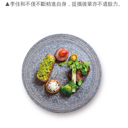
▲李佳和不僅不斷精進自身，提攜後輩亦不遺餘力。