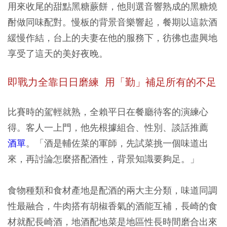
用來收尾的甜點黑糖蕨餅，他則選音響熟成的黑糖燒
酎做同味配對。慢板的背景音樂響起，餐期以這款酒
緩慢作結，台上的夫妻在他的服務下，彷彿也盡興地
享受了這天的美好夜晚。
即戰力全靠日日磨練
用「勤」補足所有的不足
比賽時的駕輕就熟，全賴平日在餐廳待客的演練心
得。客人一上門，他先根據組合、性別、談話推薦
酒單
。「酒是輔佐菜的軍師，先試菜挑一個味道出
來，再討論怎麼搭配酒性，背景知識要夠足。」
食物種類和食材產地是配酒的兩大主分類，味道同調
性最融合，牛肉搭有胡椒香氣的酒能互補，長崎的食
材就配長崎酒，地酒配地菜是地區性長時間磨合出來