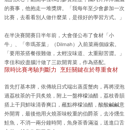
的賽事，他抱走一堆獎牌。「我每年至少會參加一次
比賽，去看看別人做什麼菜，是很好的學習方式。」
在半決賽開賽日半年前，大會僅公布了食材「小
牛」、「帝瑪茶葉」（Dilmah）入前菜兩個線索。
「要用茶搭餐很難做，太輕沒味道、太重顯苦澀。」
李佳和絞盡腦汁做了三款開胃菜，作為搭配。
限時比賽考驗判斷力
烹飪關鍵在於尊重食材
首先打基本牌，依傳統日式端出蒸蛋蟹肉，再將浸泡
過荔枝茶的干貝炙燒，附上一盤檸檬油醋，荔枝香韻
搭上干貝鮮味清香爽口，蘸點檸檬油醋，酸酸鹹鹹意
外開胃，最後他用火燒茶味較重的伯爵茶，去冷燻生
鮭魚，不消一兩分鐘時間，魚身茶香滿溢，送進口舌