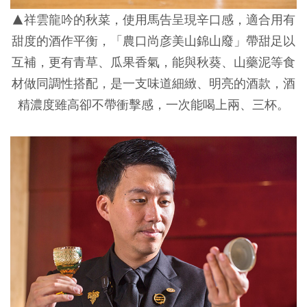
▲祥雲龍吟的秋菜，使用馬告呈現辛口感，適合用有
甜度的酒作平衡，「農口尚彦美山錦山廢」帶甜足以
互補，更有青草、瓜果香氣，能與秋葵、山藥泥等食
材做同調性搭配，是一支味道細緻、明亮的酒款，酒
精濃度雖高卻不帶衝擊感，一次能喝上兩、三杯。