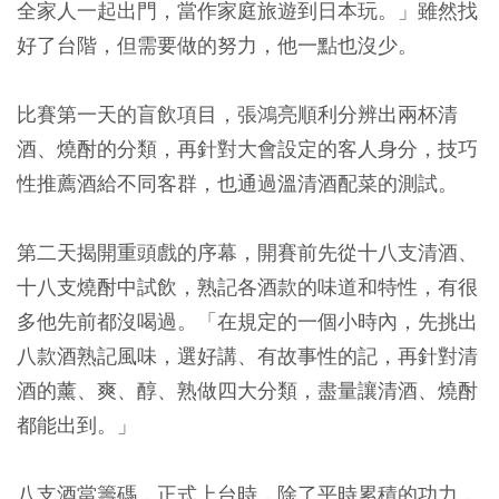
全家人一起出門，當作家庭旅遊到日本玩。」雖然找
好了台階，但需要做的努力，他一點也沒少。
比賽第一天的盲飲項目，張鴻亮順利分辨出兩杯清
酒、燒酎的分類，再針對大會設定的客人身分，技巧
性推薦酒給不同客群，也通過溫清酒配菜的測試。
第二天揭開重頭戲的序幕，開賽前先從十八支清酒、
十八支燒酎中試飲，熟記各酒款的味道和特性，有很
多他先前都沒喝過。「在規定的一個小時內，先挑出
八款酒熟記風味，選好講、有故事性的記，再針對清
酒的薰、爽、醇、熟做四大分類，盡量讓清酒、燒酎
都能出到。」
八支酒當籌碼，正式上台時，除了平時累積的功力，