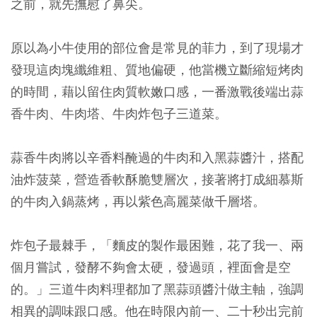
之前，就先撫慰了鼻尖。
原以為小牛使用的部位會是常見的菲力，到了現場才
發現這肉塊纖維粗、質地偏硬，他當機立斷縮短烤肉
的時間，藉以留住肉質軟嫩口感，一番激戰後端出蒜
香牛肉、牛肉塔、牛肉炸包子三道菜。
蒜香牛肉將以辛香料醃過的牛肉和入黑蒜醬汁，搭配
油炸菠菜，營造香軟酥脆雙層次，接著將打成細慕斯
的牛肉入鍋蒸烤，再以紫色高麗菜做千層塔。
炸包子最棘手，「麵皮的製作最困難，花了我一、兩
個月嘗試，發酵不夠會太硬，發過頭，裡面會是空
的。」三道牛肉料理都加了黑蒜頭醬汁做主軸，強調
相異的調味跟口感。他在時限內前一、二十秒出完前