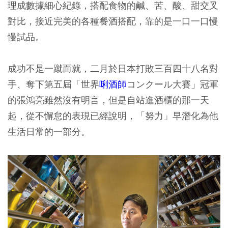
理成數據細心紀錄，搭配食物的鹹、苦、酸、甜交叉
對比，接近完美的各種餐酒搭配，靠的是一口一口慢
慢試品。
成功不是一蹴而就，二月於日本打敗三百四十八名對
手、奪下第五屆「世界
唎酒師
コンクール大賽」冠軍
的張鴻亮雖然沒有明言，但是自站進酒櫃的那一天
起，從不懈怠的表現已經說明，「努力」早潛化為他
生活日常的一部分。