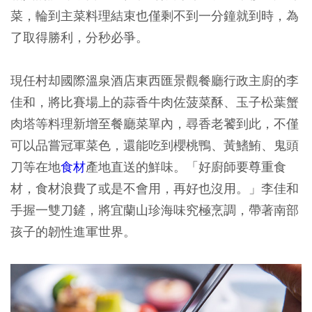
菜，輪到主菜料理結束也僅剩不到一分鐘就到時，為
了取得勝利，分秒必爭。
現任村却國際溫泉酒店東西匯景觀餐廳行政主廚的李
佳和，將比賽場上的蒜香牛肉佐菠菜酥、玉子松葉蟹
肉塔等料理新增至餐廳菜單內，尋香老饕到此，不僅
可以品嘗冠軍菜色，還能吃到櫻桃鴨、黃鰭鮪、鬼頭
刀等在地
食材
產地直送的鮮味。「好廚師要尊重食
材，食材浪費了或是不會用，再好也沒用。」李佳和
手握一雙刀鏟，將宜蘭山珍海味究極烹調，帶著南部
孩子的韌性進軍世界。