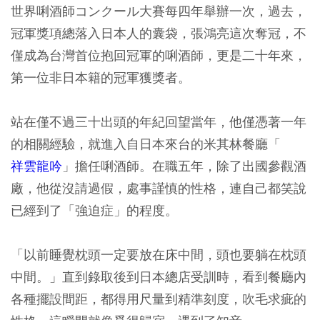
世界唎酒師コンクール大賽每四年舉辦一次，過去，
冠軍獎項總落入日本人的囊袋，張鴻亮這次奪冠，不
僅成為台灣首位抱回冠軍的唎酒師，更是二十年來，
第一位非日本籍的冠軍獲獎者。
站在僅不過三十出頭的年紀回望當年，他僅憑著一年
的相關經驗，就進入自日本來台的米其林餐廳「
祥雲龍吟
」擔任唎酒師。在職五年，除了出國參觀酒
廠，他從沒請過假，處事謹慎的性格，連自己都笑說
已經到了「強迫症」的程度。
「以前睡覺枕頭一定要放在床中間，頭也要躺在枕頭
中間。」直到錄取後到日本總店受訓時，看到餐廳內
各種擺設間距，都得用尺量到精準刻度，吹毛求疵的