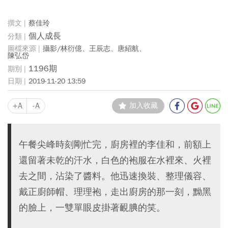
蔡佳玲
個人成長
攝影/林衍億、王辰志、唐紹航、
陳弘岱
1196期
2019-11-20 13:59
+A
-A
加入收藏
午餐尖峰時刻剛忙完，廚房裡的李佳和，前額上
還留著未乾的汗水，白色的袍服在水裡來、火裡
去之間，沾染了醬料。他迅速換裝、整理儀容、
戴正廚師帽、理理袍，走出廚房的那一刻，黝黑
的臉上，一雙單眼皮掛著靦腆的笑。