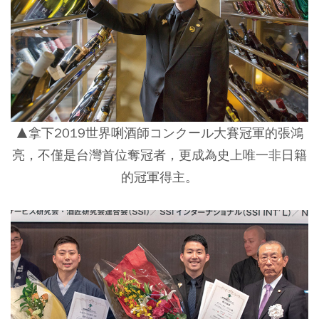
▲拿下2019世界唎酒師コンクール大賽冠軍的張鴻
亮，不僅是台灣首位奪冠者，更成為史上唯一非日籍
的冠軍得主。