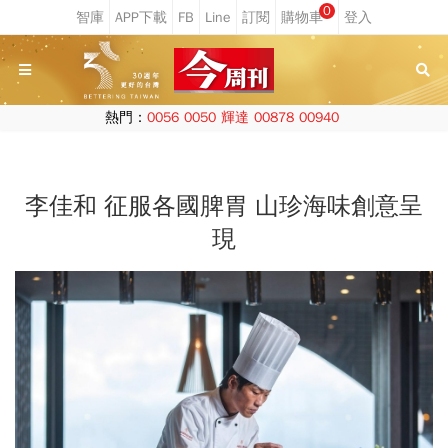
0
熱門：
0056
0050
輝達
00878
00940
李佳和 征服各國脾胃 山珍海味創意呈
現