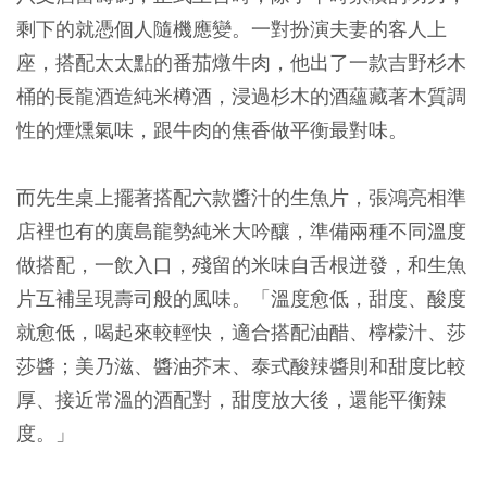
剩下的就憑個人隨機應變。一對扮演夫妻的客人上
座，搭配太太點的番茄燉牛肉，他出了一款吉野杉木
桶的長龍酒造純米樽酒，浸過杉木的酒蘊藏著木質調
性的煙燻氣味，跟牛肉的焦香做平衡最對味。
而先生桌上擺著搭配六款醬汁的生魚片，張鴻亮相準
店裡也有的廣島龍勢純米大吟釀，準備兩種不同溫度
做搭配，一飲入口，殘留的米味自舌根迸發，和生魚
片互補呈現壽司般的風味。「溫度愈低，甜度、酸度
就愈低，喝起來較輕快，適合搭配油醋、檸檬汁、莎
莎醬；美乃滋、醬油芥末、泰式酸辣醬則和甜度比較
厚、接近常溫的酒配對，甜度放大後，還能平衡辣
度。」