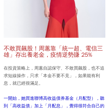
不敢買飆股
！周蕙靠「統一超、電信三
雄」存出養老金，疫情逆勢賺 25%
在投資策略上，周蕙自認保守、不敢買飆股，也不追
求短線操作，只求「本金不要不見」，如果能有利
息，就已經很滿足。
一開始，她買進聯博高收益債券基金（月配型），聽
到「高收益債」加上「月配息」，覺得很符合自己的