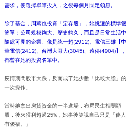
需求，便選擇單筆投入，之後每個月固定領息。
除了基金，周蕙也投資「定存股」，她挑選的標準很
簡單：公司規模夠大、歷史夠久，而且是日常生活中
隨處可見的企業。像是統一超(2912)
、電信三雄【中
華電信(2412)​、台灣大哥大
(3045)​
、遠傳(4904)】，
都曾在她的投資名單中。
疫情期間股市大跌，反而成了她少數「比較大膽」的
一次操作。
當時她拿出房貸資金的一半進場，布局民生相關類
股，後來獲利超過25%，她事後笑說自己只是「傻人
有傻福。」