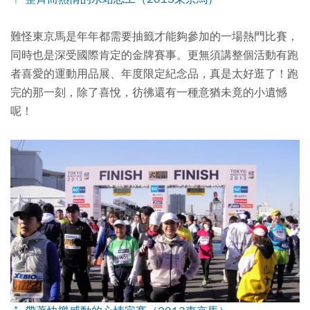
難怪東京馬是年年都需要抽籤才能夠參加的一場熱門比賽，
同時也是深受國際肯定的金牌賽事。更無須講整個活動有跑
者喜愛的運動用品展、年度限定紀念品，真是太好逛了！跑
完的那一刻，除了喜悅，彷彿還有一種意猶未竟的小遺憾
呢！