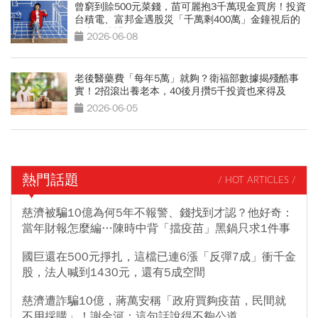
曾窮到賒500元菜錢，苗可麗抱3千萬現金買房！投資
台積電、富邦金遇股災「千萬剩400萬」金鐘視后的
股市血淚課
2026-06-08
老後醫藥費「每年5萬」就夠？衛福部數據揭殘酷事
實！2招滾出養老本，40後月攢5千投資也來得及
2026-06-05
熱門話題
/ HOT ARTICLES /
慈濟被騙10億為何5年不報警、錢找到才認？他好奇：
當年財報怎麼編…陳時中背「擋疫苗」黑鍋只求1件事
國巨還在500元掙扎，這檔已連6漲「反彈7成」衝千金
股，法人喊到1430元，還有5成空間
慈濟遭詐騙10億，蔣萬安稱「政府買夠疫苗，民間就
不用採購」！謝金河：這句話說得不夠公道