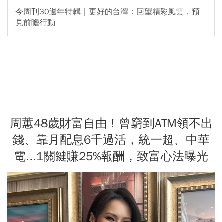
今周刊30週年特輯｜更好的台灣：回望精彩風雲，預
見前瞻行動
周蕙48歲財富自由！曾窮到ATM領不出
錢、靠月配息6千過活，統一超、中華
電...1關鍵賺25%報酬，致富心法曝光