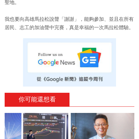
聖地。
我也要向高雄馬拉松說聲「謝謝」，能夠參加、並且在所有
居民、志工的加油聲中完賽，真是幸福的一次馬拉松體驗。
你可能還想看