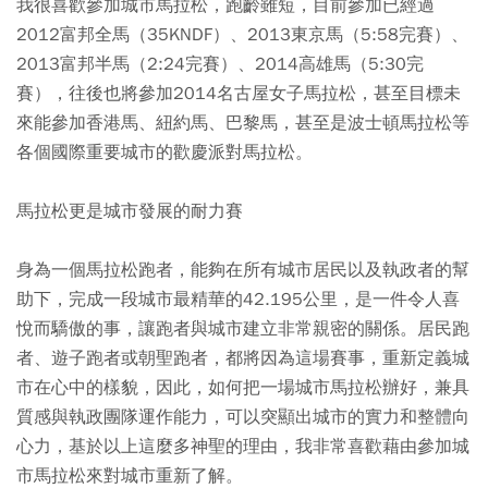
我很喜歡參加城市馬拉松，跑齡雖短，目前參加已經過
2012富邦全馬（35KNDF）、2013東京馬（5:58完賽）、
2013富邦半馬（2:24完賽）、2014高雄馬（5:30完
賽），往後也將參加2014名古屋女子馬拉松，甚至目標未
來能參加香港馬、紐約馬、巴黎馬，甚至是波士頓馬拉松等
各個國際重要城市的歡慶派對馬拉松。
馬拉松更是城市發展的耐力賽
身為一個馬拉松跑者，能夠在所有城市居民以及執政者的幫
助下，完成一段城市最精華的42.195公里，是一件令人喜
悅而驕傲的事，讓跑者與城市建立非常親密的關係。居民跑
者、遊子跑者或朝聖跑者，都將因為這場賽事，重新定義城
市在心中的樣貌，因此，如何把一場城市馬拉松辦好，兼具
質感與執政團隊運作能力，可以突顯出城市的實力和整體向
心力，基於以上這麼多神聖的理由，我非常喜歡藉由參加城
市馬拉松來對城市重新了解。