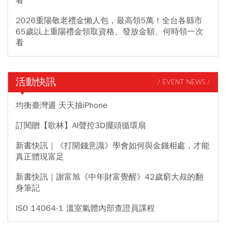
看
2026重陽敬老禮金懶人包，最高領5萬！全台各縣市
65歲以上重陽禮金領取資格、發放金額、何時領一次
看
活動快訊
/ EVENT NEWS /
均衡臺灣週 天天抽iPhone
訂閱贈【歌林】AI聲控3D擺頭循環扇
新書快訊｜《打開錢意識》學會如何與金錢相處，才能
真正體現富足
新書快訊｜謝富旭《中年財富覺醒》42歲窮大叔的翻
身筆記
ISO 14064-1 溫室氣體內部查證員課程