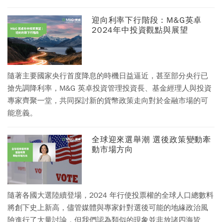
包括美國就業市場的疲軟跡象，以及低於預期的美國核心消費
者物價指數 (CPI)；對於聯準會 (Fed) 未來可能採取的政策路
迎向利率下行階段：M&G英卓
2024年中投資觀點與展望
線，這兩者都有舉足輕重的地位。
隨著主要國家央行首度降息的時機日益逼近，甚至部分央行已
搶先調降利率，M&G 英卓投資管理投資長、基金經理人與投資
專家齊聚一堂，共同探討新的貨幣政策走向對於金融市場的可
能意義。
全球迎來選舉潮 選後政策變動牽
動市場方向
隨著各國大選陸續登場，2024 年行使投票權的全球人口總數料
將創下史上新高，儘管媒體與專家針對選後可能的地緣政治風
險進行了大量討論，但我們認為類似的現象並非放諸四海皆