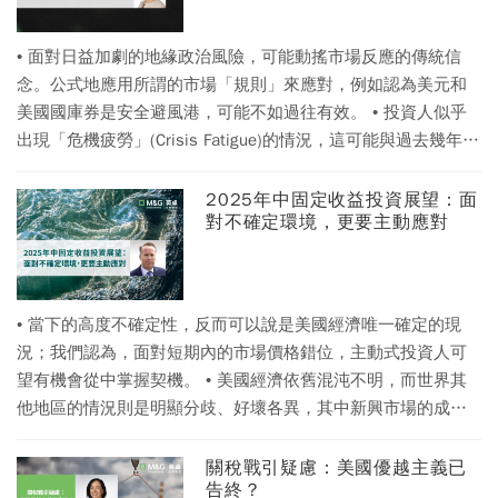
• 面對日益加劇的地緣政治風險，可能動搖市場反應的傳統信
念。公式地應用所謂的市場「規則」來應對，例如認為美元和
美國國庫券是安全避風港，可能不如過往有效。 • 投資人似乎
出現「危機疲勞」(Crisis Fatigue)的情況，這可能與過去幾年接
連出現並最終克服的風險事件有關，包括新冠疫情、戰爭、美
國的政策起伏等。 • 這種抗跌韌性在某種程度上看似相當合
2025年中固定收益投資展望：面
對不確定環境，更要主動應對
理，因為地緣政治衝突對風險市場的影響與其對經濟和企業基
本面的影響一致。然而，當市場逐漸過於習慣「狼來了」的警
訊，隨著政治衝擊、政策搖擺及地緣衝突消息不斷積累，投資
人也習於忽略未能立即對市場產生重大影響的威脅，這種脫敏
• 當下的高度不確定性，反而可以說是美國經濟唯一確定的現
現象亦形成風險之一。
況；我們認為，面對短期內的市場價格錯位，主動式投資人可
望有機會從中掌握契機。 • 美國經濟依舊混沌不明，而世界其
他地區的情況則是明顯分歧、好壞各異，其中新興市場的成長
動能料將超越成熟市場。 • 而在信用債市場上，利差仍處於歷
來較為緊俏的水位，並不足以彌補全球景氣潛藏的各種風險。
關稅戰引疑慮：美國優越主義已
告終？
有鑑於此，我們認為，轉向優質信用債、保持耐性，乃是轉攻