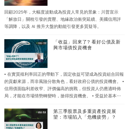
輸家」領域中也發現理想的投資機會，其中某些企業與其說是
受到了 AI 的負面影響，實則更有機會受惠。我們還降低了能源
回顧2025年，大幅度波動成為投資人常見的景象：川普宣示
與記憶體概念股的部位。對於多重資產，我們針對 5 年期英國
「解放日」關稅引發的賣壓、地緣政治衝突延續、美國信用評
公債，建立了多頭部位。 • 同時我們持續看好能源安全、低碳
等調降，以及 AI 推升大盤的動能引發更多質疑等。
生態系統、基礎建設以及創新等長期主題，這些都是資本必然
繼續流動的領域，當前的地緣政治事件更進一步推升了相關的
「收益」回來了? 看好公債及新
展望。
興市場債投資機會
• 在實質殖利率回正的帶動下，固定收益可望成為投資組合回報
的貢獻來源，而非風險分散角色，看好政府公債的投資機會。 •
信用債面臨利差收窄、評價偏高的挑戰，但投資人仍應適時佈
局，才能在市場情勢轉變時，搶得投資機會。 • 受益於基本面
改善，新興市場債的風險調整後報酬更具吸引力，有機會重獲
投資人青睞。
第三季股票及多重資產投資展
望：市場陷入「危機疲勞」？