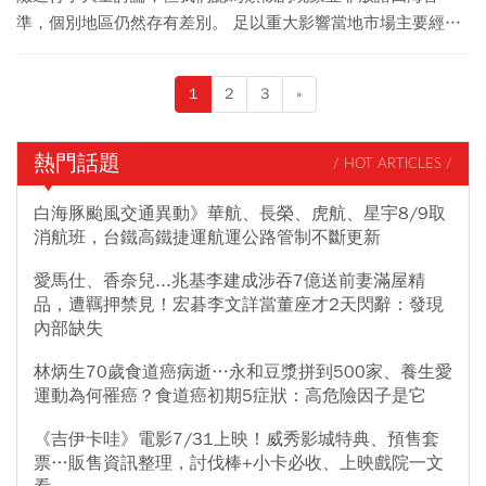
準，個別地區仍然存有差別。 足以重大影響當地市場主要經濟
體的地緣政治事件，才有可能真正牽動金融市場；否則，開票
過後的任何波動，反而有機會成為主動式投資人的理想進場契
1
2
3
»
機。
熱門話題
/ HOT ARTICLES /
白海豚颱風交通異動》華航、長榮、虎航、星宇8/9取
消航班，台鐵高鐵捷運航運公路管制不斷更新
愛馬仕、香奈兒...兆基李建成涉吞7億送前妻滿屋精
品，遭羈押禁見！宏碁李文詳當董座才2天閃辭：發現
內部缺失
林炳生70歲食道癌病逝…永和豆漿拼到500家、養生愛
運動為何罹癌？食道癌初期5症狀：高危險因子是它
《吉伊卡哇》電影7/31上映！威秀影城特典、預售套
票…販售資訊整理，討伐棒+小卡必收、上映戲院一文