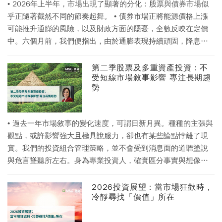
• 2026年上半年，市場出現了顯著的分化：股票與債券市場似
乎正隨著截然不同的節奏起舞。 • 債券市場正將能源價格上漲
可能推升通膨的風險，以及財政方面的隱憂，全數反映在定價
中。六個月前，我們便指出，由於通膨表現持續頑固，降息絕
非必然。如今伊朗衝突已推遲了降息時程，甚至增加升息的可
能性。 • 相較之下，股票投資人大多忽略或看穿了當前宏觀經
第二季股票及多重資產投資：不
受短線市場敘事影響 專注長期趨
濟的逆風訊息，轉而聚焦於人工智慧（AI）需求激增的趨勢。市
勢
場熱潮依然不減，但股市能否僅憑AI熱潮持續支撐？未來數月，
AI企業將掀起一波重量級的上市（IPO）潮，這將在某種程度上
考驗投資人胃納的強弱。 • 在2026下半年投資展望中，我們將
• 過去一年市場敘事的變化速度，可謂日新月異。種種的主張與
探討當前的兩難困境——股市狂熱亮麗的漲勢相對於充滿挑戰
觀點，或許影響強大且極具說服力，卻也有某些論點悖離了現
的經濟現實——對投資人意味著什麼。在複雜的市場環境中，
實。我們的投資組合管理策略，並不會受到消息面的道聽塗說
我們的三位投資長都強調了精選標的與長線觀點的重要性：他
與危言聳聽所左右。身為專業投資人，確實區分事實與想像，
們相信這些特質能幫助投資人在充滿不確定性的背景下，發掘
是我們應有的職能。 • 盱衡當前環境，我們避免廣泛的總體經
被忽視的機會並建立具韌性的投資組合。
濟方向性押注，而是專注於慎選標的、多元分散，以及價格呈
2026投資展望：當市場狂歡時，
冷靜尋找「價值」所在
現折價的資產。同時我們依據當前事實、歷史背景、可信的中
期業績成果，判斷評價是否合理。 • 股票方面，我們在所謂「AI