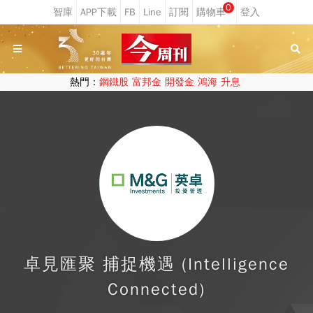
0
熱門：
鋼鐵股
富邦金
開發金
鴻海
升息
卓見匯聚 捕捉機遇 (Intelligence
Connected)