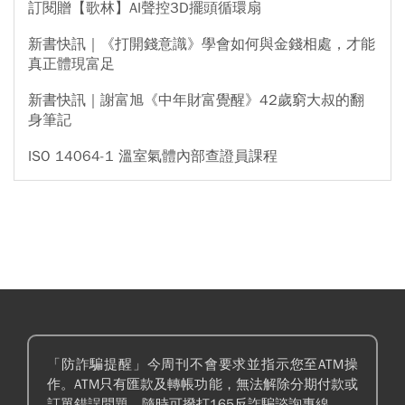
訂閱贈【歌林】AI聲控3D擺頭循環扇
新書快訊｜《打開錢意識》學會如何與金錢相處，才能
真正體現富足
新書快訊｜謝富旭《中年財富覺醒》42歲窮大叔的翻
身筆記
ISO 14064-1 溫室氣體內部查證員課程
「防詐騙提醒」今周刊不會要求並指示您至ATM操
作。ATM只有匯款及轉帳功能，無法解除分期付款或
訂單錯誤問題。隨時可撥打165反詐騙諮詢專線。