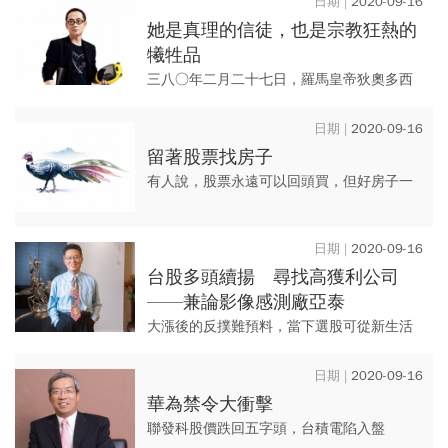
2020-09-16
童年回憶之一；但當年的我哪...
她是真理的信徒，也是宗教狂熱的
犧牲品
三八○年二月二十七日，羅馬皇帝狄奧多西
一世頒定基督教為國教，點燃宗教與政治的
戰火。亞歷山大城圖書館館長希帕提婭也受
2020-09-16
到波及，她是知識的先鋒，而...
留著股票找房子
有人說，股票永遠可以回頭買，但好房子一
去不會再回頭。 想投資、自用雙管齊下，現
在也步入了「買比租」划算的時期。
2020-09-16
台股多頭續揚 尋找高獲利公司
——兼論影像感測廠亞泰
大漲後的反撲難預料，當下選股可從新生活
型態、中國汽車與消費內需著眼，中美持續
對峙，中國政府勢必強化內需經濟，「金九
2020-09-16
銀十」消費旺季將來臨，值得...
華為禁令大衝擊
聯發科股價跌回五字頭，台積電陷入盤