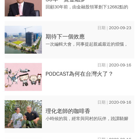
回顧30年前，由金融股領軍創下12682點的
歷史紀錄，為台股累積巨大的成長動能。經
歷多年沉澱調整，台灣金融業能否逆襲走出
2020-09-23
30年大運？現正處於...
期待下一個效應
一次編輯大會，同事提起親戚最近的煩惱，
因為工作調動要到嘉義租房，但在嘉義市區
竟然遍尋不到一間10年內的大樓住宅，僅有
2020-09-16
的幾戶老舊房子，租金幾乎...
PODCAST為何在台灣火了？
2020-09-16
理化老師的咖啡香
小時候的我，經常與同村的玩伴，蹺課騎腳
踏車到屏東三地門北大武山下的溪水玩耍，
或是往山上跑，採採野生水果，是我快樂的