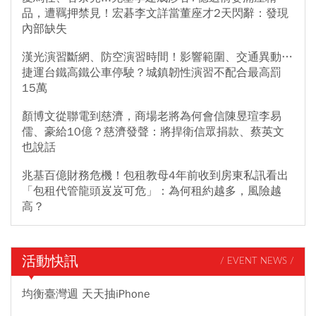
品，遭羈押禁見！宏碁李文詳當董座才2天閃辭：發現
內部缺失
漢光演習斷網、防空演習時間！影響範圍、交通異動…
捷運台鐵高鐵公車停駛？城鎮韌性演習不配合最高罰
15萬
顏博文從聯電到慈濟，商場老將為何會信陳昱瑄李易
儒、豪給10億？慈濟發聲：將捍衛信眾捐款、蔡英文
也說話
兆基百億財務危機！包租教母4年前收到房東私訊看出
「包租代管龍頭岌岌可危」：為何租約越多，風險越
高？
活動快訊
/ EVENT NEWS /
均衡臺灣週 天天抽iPhone