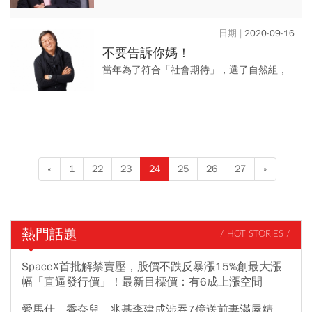
整……，華為對台灣的影響有多大？ 從台灣
7、8月的出口及上市櫃公司的營收，就能看
2020-09-16
出端倪。
不要告訴你媽！
當年為了符合「社會期待」，選了自然組，
度過了極慘的高二生活。 後來瞞著媽媽轉
組，人生豁然開朗，沒有標準的「生涯規
畫」，只能衝出去。
«
1
22
23
24
25
26
27
»
熱門話題
/ HOT STORIES /
SpaceX首批解禁賣壓，股價不跌反暴漲15%創最大漲
幅「直逼發行價」！最新目標價：有6成上漲空間
愛馬仕、香奈兒...兆基李建成涉吞7億送前妻滿屋精