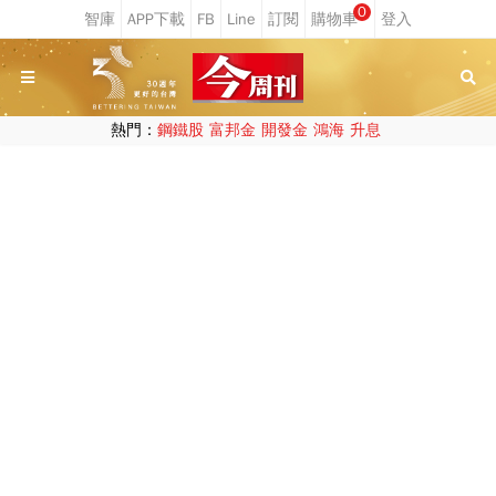
0
熱門：
鋼鐵股
富邦金
開發金
鴻海
升息