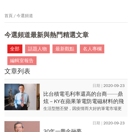
首頁
今選頻道
今選頻道最新與熱門精選文章
全部
話題人物
最新觀點
名人專欄
編輯室報告
文章列表
2020-09-23
比台積電毛利率還高的台商——鼎
炫－KY在蘋果筆電防電磁材料的飛
揚
生活型態丕變，因疫情而大好的筆電市場更
看旺至明年，為相關產業帶來正循環。 且行
動裝置處於4G升級5G的轉型世代，加上近期
2020-09-23
蘋果發表新品，供應...
30年一覺金融夢